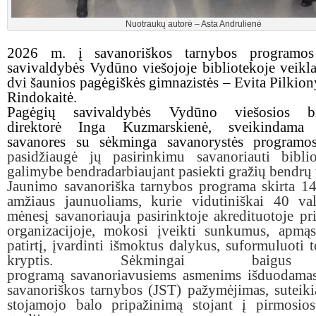
Nuotraukų autorė – Asta Andrulienė
2026 m. į savanoriškos tarnybos programos
savivaldybės Vydūno viešojoje bibliotekoje veikla
dvi šaunios pagėgiškės gimnazistės – Evita Pilkiony
Rindokaitė.
Pagėgių savivaldybės Vydūno viešosios bib
direktorė Inga Kuzmarskienė, sveikindama 
savanores su sėkminga savanorystės programos
pasidžiaugė jų pasirinkimu savanoriauti biblio
galimybe bendradarbiaujant pasiekti gražių bendrų 
Jaunimo savanoriška tarnybos programa skirta 1
amžiaus jaunuoliams, kurie vidutiniškai 40 va
mėnesį savanoriauja pasirinktoje akredituotoje pr
organizacijoje, mokosi įveikti sunkumus, apmąs
patirtį, įvardinti išmoktus dalykus, suformuluoti 
kryptis. Sėkmingai baigu
programą savanoriavusiems asmenims išduodama
savanoriškos tarnybos (JST) pažymėjimas, suteiki
stojamojo balo pripažinimą stojant į pirmosio