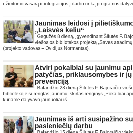
užimtumo vasarą ir integracijos į darbo rinką programos dalyvi
Jaunimas leidosi į pilietiškum
„Laisvės keliu“
Gegužės 8 dieną, įgyvendinant Šilutės F. Bajo
viešosios bibliotekos projektą „Savęs atradim
(projekto vadovas – Ovidijus Normantas),
Atviri pokalbiai su jaunimu ap
patyčias, priklausomybes ir jų
prevenciją
Balandžio 28 dieną Šilutės F. Bajoraičio viešo
bibliotekoje surengtas jaunimui skirtas renginys „Pokalbiai ap
kuriame dalyvavo jaunuoliai iš
Jaunimas iš arti susipažino su
pasieniečių darbu
Balandžio 15 dieną Šilutės F. Bajoraičio viešo