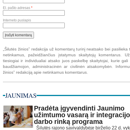
El. pašto adresas
*
Interneto puslapis
„Šilutės žinios” redakcija už komentarų turinį neatsako bei pasilieka t
netinkamus, pažeidžiančius įstatymus skaitytojų komentarus. U
tiesiogiai ir individualiai atsako juos paskelbę skaitytojai, kurie gali 
baudžiamojon, administracinėn ar civilinėn atsakomybėn. Informuo
žinios” redakciją apie netinkamus komentarus.
JAUNIMAS
Pradėta įgyvendinti Jaunimo
užimtumo vasarą ir integracijo
darbo rinką programa
Šilutės rajono savivaldybėje birželio 22 d. v