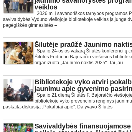
jaunimo savanorystės progr
veiklos
2026 m. į savanoriškos tarnybos programos 
savivaldybės Vydūno viešojoje bibliotekoje veiklas įsijungė d
pagėgiškės gimnazistės –
Šilutėje praūžė Jaunimo nakti
Spalio 24-osios vakarą Šilutės konferencijų c
Šilutės Fridricho Bajoraičio viešosios bibliotek
organizuota „Jaunimo naktis 2025“. Tai jau
Bibliotekoje vyko atviri pokalb
jaunimu apie gyvenimo pasiri
Spalio 21 dieną Šilutės F. Bajoraičio viešojoj
bibliotekoje vyko prevencinis renginys jaunimu
paskaita-diskusija „Pokalbiai apie“. Dalyvavo Šilutės
Savivaldybės finansuojamose