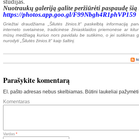
studijas.
Nuotraukų galeriją galite peržiūrėti paspaudę ši
https://photos.app.goo.gl/F99Nbgh4R1phVP159
Griežtai draudžiama „Šilutės žinios.lt“ paskelbtą informaciją pan
interneto svetainėse, tradicinėse žiniasklaidos priemonėse ar kitur
mūsų medžiagą kuriuo nors pavidalu be sutikimo, o jei sutikimas g
nurodyti „Šilutės žinios.lt“ kaip šaltinį.
k
Parašykite komentarą
El. pašto adresas nebus skelbiamas.
Būtini laukeliai pažymėt
Komentaras
Vardas
*