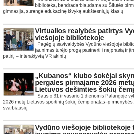
biblioteka, bendradarbiaudama su Šilutės pirm
gimnazija, surengė edukacinę išvyką aukštesniųjų klasių
Virtualios realybės patirtys V
viešojoje bibliotekoje
Pagėgių savivaldybės Vydūno viešojoje bibli
jaunimas turėjo progą pasinerti į neįprastą ir įt
patirtį – interaktyvią VR akinių
„Kubanos“ klubo šokėjai sky
pergales pirmajame 2026 met
Lietuvos dešimties šokių čem
Sausio 31 ir vasario 1 dienomis Palangoje vy
2026 metų Lietuvos sportinių šokių čempionatas–pirmenybės.
svarbiausių
Vydūno viešojoje bibliotekoje 