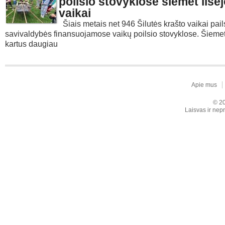
poilsio stovyklose šiemet ilsė
vaikai
Šiais metais net 946 Šilutės krašto vaikai pail
savivaldybės finansuojamose vaikų poilsio stovyklose. Šiemet
kartus daugiau
Apie mus
© 20
Laisvas ir nepr