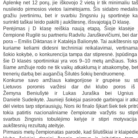
Aplenkę net 12 porų, jie iškovojo 2 vietą ir tik minimaliu ta
nusileido pirmosios vietos laimėtojams. Šis sidabro medalis
gražiu įvertinimu, bet ir svarbiu žingsniu jų sportinėje ka
surinkti taškai leido pakilti į aukštesnę, išsvajotąją D klasę.
Perėjimas į D klasę reiškia naują etapą. Šioje klasėje 
čempionė Rugilė su partneriu Radvilu Jaruškevičiumi, bei dar
pora – Emilis Diktanas ir Katalėja Balionytė. Tai aukštesnis spo
kuriame keliami didesni techniniai reikalavimai, vertinam
šokio kokybė, o konkurencija tampa dar stipresnė. Įspūdinga t
šie D klasės sportininkai yra vos 9–10 metų amžiaus. Toks
šiame amžiuje rodo ne tik vaikų atkaklumą ir atsakomybę, bet 
trenerių darbą bei augančią Šilutės šokių bendruomenę.
Konkurse savo amžiaus kategorijose ir grupėse su sti
Lietuvos poromis varžėsi dar dvi klubo poros iš
Žemyna Beniušytė ir Lukas Juraška bei Ugnius B
Danielė Sudeikytė. Jaunieji šokėjai pasirodė garbingai ir atka
dėl vietos tarp stipriausiųjų. Nors iki finalo šįkart šiek tiek pri
tokia patirtis nacionaliniame čempionate varžytis su stipr
svarbus žingsnis tobulėjimo kelyje ir stipri motyvacija
aukštesnių rezultatų ateityje.
Pirmasis metų čempionatas parodė, kad šilutiškiai ir klaipėdie