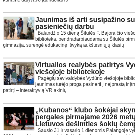
Jaunimas iš arti susipažino su
pasieniečių darbu
Balandžio 15 dieną Šilutės F. Bajoraičio viešo
biblioteka, bendradarbiaudama su Šilutės pirm
gimnazija, surengė edukacinę išvyką aukštesniųjų klasių
Virtualios realybės patirtys V
viešojoje bibliotekoje
Pagėgių savivaldybės Vydūno viešojoje bibli
jaunimas turėjo progą pasinerti į neįprastą ir įt
patirtį – interaktyvią VR akinių
„Kubanos“ klubo šokėjai sky
pergales pirmajame 2026 met
Lietuvos dešimties šokių čem
Sausio 31 ir vasario 1 dienomis Palangoje vy