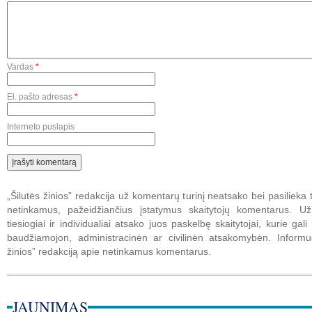
Vardas
*
El. pašto adresas
*
Interneto puslapis
„Šilutės žinios” redakcija už komentarų turinį neatsako bei pasilieka t
netinkamus, pažeidžiančius įstatymus skaitytojų komentarus. U
tiesiogiai ir individualiai atsako juos paskelbę skaitytojai, kurie gali 
baudžiamojon, administracinėn ar civilinėn atsakomybėn. Informuo
žinios” redakciją apie netinkamus komentarus.
JAUNIMAS