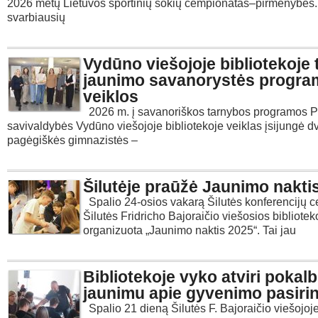
2026 metų Lietuvos sportinių šokių čempionatas–pirmenybės.
svarbiausių
Vydūno viešojoje bibliotekoje 
jaunimo savanorystės progr
veiklos
2026 m. į savanoriškos tarnybos programos 
savivaldybės Vydūno viešojoje bibliotekoje veiklas įsijungė d
pagėgiškės gimnazistės –
Šilutėje praūžė Jaunimo nakti
Spalio 24-osios vakarą Šilutės konferencijų c
Šilutės Fridricho Bajoraičio viešosios bibliotek
organizuota „Jaunimo naktis 2025“. Tai jau
Bibliotekoje vyko atviri pokalb
jaunimu apie gyvenimo pasiri
Spalio 21 dieną Šilutės F. Bajoraičio viešojoj