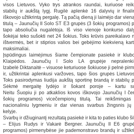
visos Lietuvos. Vyko trys atrankos raundai, kuriuose reikė
stabilų ir aukštą lygį. Rugilė aplenkė 16 dalyvių ir final
iškovojo užtikrin
tą pergalę. Tą pačią dieną ji laimėjo dar vien
titulą – Jaunučių II Solo ST E3 grupės (3 šokių programos)
tapo absoliučia nugalėtoja. Iš viso vienoje konkurso daly
šokėjai teko sušokti net 24 šokius. Toks krūvis pareikalavo ne
ištvermės, bet ir stiprios valios bei gebėjimo kiekvieną kart
maksimaliai.
Įspūdingus laimėjimus šiame čempionate pasiekė ir klubo
Klaipėdos. Jaunučių I Solo LA grupėje nepralen
Izabelė Diktanaitė – visuose keturiuose šokiuose ji pelnė pirm
ir, užtikrintai aplenkusi varžoves, tapo šios grupės Lietuv
Toks pasirodymas liudija aukštą sportinę brandą ir stabilų 
Sėkmė mergaitę lydėjo ir šokant poroje – kartu su
Neitu Šuopiu ji po atkaklios kovos iškovojo Jaunučių I če
šokių programos) vicečempionų titulą. Tai reikšmingas
nacionaliniu lygmeniu ir dar vienas svarbus žingsnis jų 
kelyje.
Svarbų ir džiuginantį rezultatą pasiekė ir kita to paties klubo ši
– Elijus Rudys ir Vakarė Bergner. Jaunučių II E6 grup
programos) pirmenybėse jie pademonstravo brandų ir užtikr