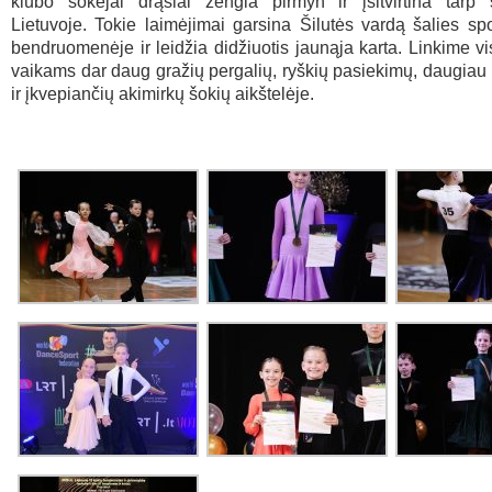
klubo šokėjai drąsiai žengia pirmyn ir įsitvirtina tarp s
Lietuvoje. Tokie laimėjimai garsina Šilutės vardą šalies spo
bendruomenėje ir leidžia didžiuotis jaunąja karta. Linkime v
vaikams dar daug gražių pergalių, ryškių pasiekimų, daugiau 
ir įkvepiančių akimirkų šokių aikštelėje.