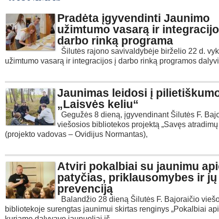
Pradėta įgyvendinti Jaunimo
užimtumo vasarą ir integracijo
darbo rinką programa
Šilutės rajono savivaldybėje birželio 22 d. v
užimtumo vasarą ir integracijos į darbo rinką programos dalyvi
Jaunimas leidosi į pilietiškum
„Laisvės keliu“
Gegužės 8 dieną, įgyvendinant Šilutės F. Bajo
viešosios bibliotekos projektą „Savęs atradim
(projekto vadovas – Ovidijus Normantas),
Atviri pokalbiai su jaunimu ap
patyčias, priklausomybes ir jų
prevenciją
Balandžio 28 dieną Šilutės F. Bajoraičio viešo
bibliotekoje surengtas jaunimui skirtas renginys „Pokalbiai ap
kuriame dalyvavo jaunuoliai iš