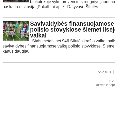
bibliotekoje vyko prevencinis renginys jaunimu
paskaita-diskusija „Pokalbiai apie“. Dalyvavo Šilutės
Savivaldybės finansuojamose
poilsio stovyklose šiemet ilsė
vaikai
Šiais metais net 946 Šilutės krašto vaikai pail
savivaldybės finansuojamose vaikų poilsio stovyklose. Šiemet
kartus daugiau
Apie mus
© 20
Laisvas ir nepr