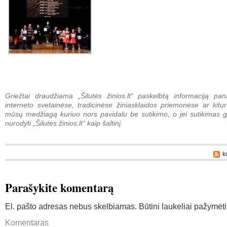
Griežtai draudžiama „Šilutės žinios.lt“ paskelbtą informaciją pan
interneto svetainėse, tradicinėse žiniasklaidos priemonėse ar kitur
mūsų medžiagą kuriuo nors pavidalu be sutikimo, o jei sutikimas g
nurodyti „Šilutės žinios.lt“ kaip šaltinį.
k
Parašykite komentarą
El. pašto adresas nebus skelbiamas.
Būtini laukeliai pažymėt
Komentaras