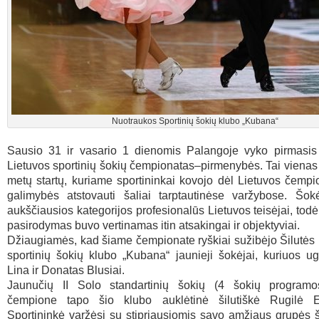
Nuotraukos Sportinių šokių klubo „Kubana“
Sausio 31 ir vasario 1 dienomis Palangoje vyko pirmasi
Lietuvos sportinių šokių čempionatas–pirmenybės. Tai vienas
metų startų, kuriame sportininkai kovojo dėl Lietuvos čempi
galimybės atstovauti šaliai tarptautinėse varžybose. Šokė
aukščiausios kategorijos profesionalūs Lietuvos teisėjai, todė
pasirodymas buvo vertinamas itin atsakingai ir objektyviai.
Džiaugiamės, kad šiame čempionate ryškiai sužibėjo Šilutės 
sportinių šokių klubo „Kubana“ jaunieji šokėjai, kuriuos ug
Lina ir Donatas Blusiai.
Jaunučių II Solo standartinių šokių (4 šokių programo
čempione tapo šio klubo auklėtinė šilutiškė Rugilė Ež
Sportininkė varžėsi su stipriausiomis savo amžiaus grupės 