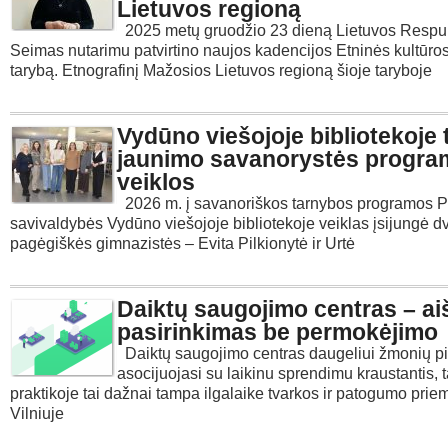
Lietuvos regioną
2025 metų gruodžio 23 dieną Lietuvos Respu
Seimas nutarimu patvirtino naujos kadencijos Etninės kultūro
tarybą. Etnografinį Mažosios Lietuvos regioną šioje taryboje
Vydūno viešojoje bibliotekoje 
jaunimo savanorystės progr
veiklos
2026 m. į savanoriškos tarnybos programos 
savivaldybės Vydūno viešojoje bibliotekoje veiklas įsijungė d
pagėgiškės gimnazistės – Evita Pilkionytė ir Urtė
Daiktų saugojimo centras – a
pasirinkimas be permokėjimo
Daiktų saugojimo centras daugeliui žmonių p
asocijuojasi su laikinu sprendimu kraustantis, 
praktikoje tai dažnai tampa ilgalaike tvarkos ir patogumo prie
Vilniuje