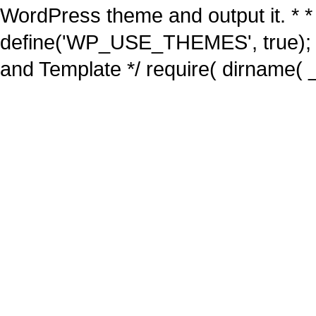
WordPress theme and output it. * *
define('WP_USE_THEMES', true); 
and Template */ require( dirname( _