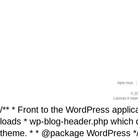
Apie mus
© 20
Laisvas ir nepr
/** * Front to the WordPress applica
loads * wp-blog-header.php which 
theme. * * @package WordPress */ /