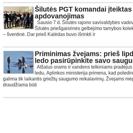
Šilutės PGT komandai įteiktas
apdovanojimas
Sausio 7 d. Šilutės rajono savivaldybės vado
Šilutės priešgaisrinės gelbėjimo tarnybos kole
– šventinė. Dar prieš Kalėdas buvo išrinkti ir
Priminimas žvejams: prieš lip
ledo pasirūpinkite savo saug
Atšalus orams ir vandens telkiniams pradėjus
ledu, Aplinkos ministerija primena, kad poledi
galima tik laikantis griežtų saugumo reikalavimų. Žvejams m
draudžiama būti