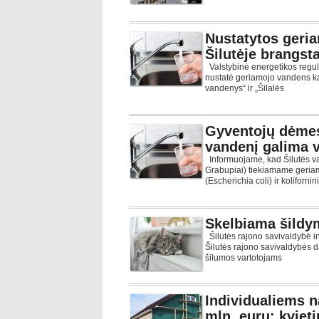
Nustatytos geri
Šilutėje brangst
Valstybinė energetikos regu
nustatė geriamojo vandens k
vandenys“ ir „Šilalės
Gyventojų dėmes
vandenį galima va
Informuojame, kad Šilutės va
Grabupiai) tiekiamame geria
(Escherichia coli) ir kolifornin
Skelbiama šildy
Šilutės rajono savivaldybė 
Šilutės rajono savivaldybės 
šilumos vartotojams
Individualiems n
mln. eurų: kviet