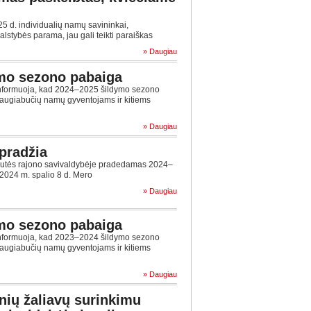
5 d. individualių namų savininkai,
stybės parama, jau gali teikti paraiškas
» Daugiau
mo sezono pabaiga
informuoja, kad 2024–2025 šildymo sezono
daugiabučių namų gyventojams ir kitiems
» Daugiau
pradžia
ilutės rajono savivaldybėje pradedamas 2024–
2024 m. spalio 8 d. Mero
» Daugiau
mo sezono pabaiga
informuoja, kad 2023–2024 šildymo sezono
daugiabučių namų gyventojams ir kitiems
» Daugiau
inių žaliavų surinkimu