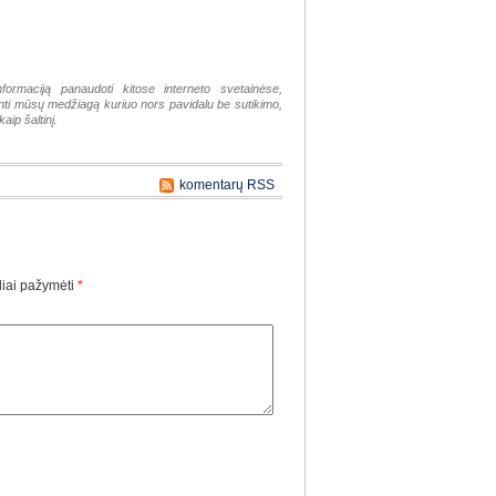
nformaciją panaudoti kitose interneto svetainėse,
tinti mūsų medžiagą kuriuo nors pavidalu be sutikimo,
aip šaltinį.
komentarų RSS
liai pažymėti
*