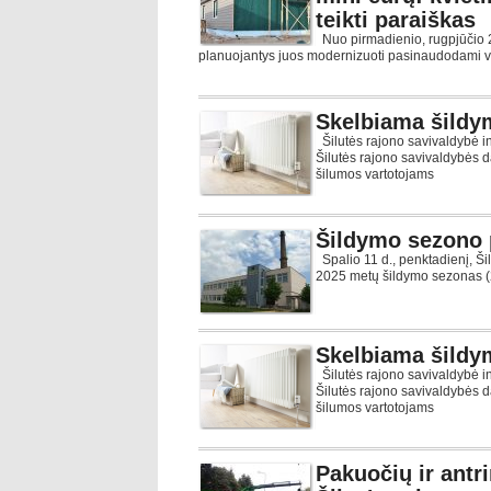
teikti paraiškas
Nuo pirmadienio, rugpjūčio 2
planuojantys juos modernizuoti pasinaudodami val
Skelbiama šildy
Šilutės rajono savivaldybė 
Šilutės rajono savivaldybės 
šilumos vartotojams
Šildymo sezono 
Spalio 11 d., penktadienį, Š
2025 metų šildymo sezonas (
Skelbiama šildy
Šilutės rajono savivaldybė 
Šilutės rajono savivaldybės 
šilumos vartotojams
Pakuočių ir antr