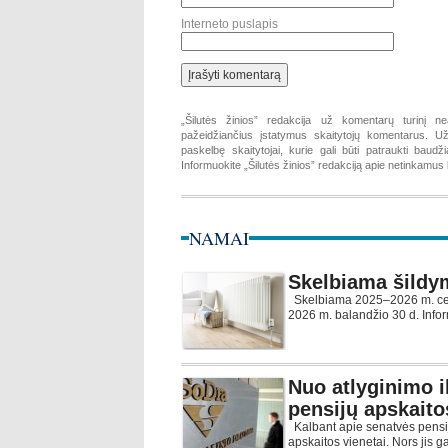
Interneto puslapis
„Šilutės žinios” redakcija už komentarų turinį ne
pažeidžiančius įstatymus skaitytojų komentarus. Už 
paskelbę skaitytojai, kurie gali būti patraukti baud
Informuokite „Šilutės žinios” redakciją apie netinkamu
NAMAI
Skelbiama šildy
Skelbiama 2025–2026 m. cen
2026 m. balandžio 30 d. Infor
Nuo atlyginimo i
pensijų apskaito
Kalbant apie senatvės pensij
apskaitos vienetai. Nors jis g