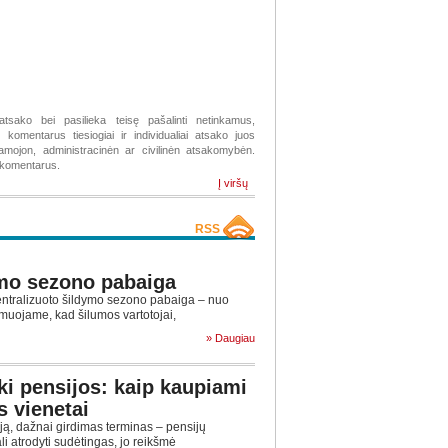
atsako bei pasilieka teisę pašalinti netinkamus,
komentarus tiesiogiai ir individualiai atsako juos
žiamojon, administracinėn ar civilinėn atsakomybėn.
s komentarus.
Į viršų
RSS
mo sezono pabaiga
tralizuoto šildymo sezono pabaiga – nuo
muojame, kad šilumos vartotojai,
» Daugiau
ki pensijos: kaip kaupiami
s vienetai
ą, dažnai girdimas terminas – pensijų
ali atrodyti sudėtingas, jo reikšmė