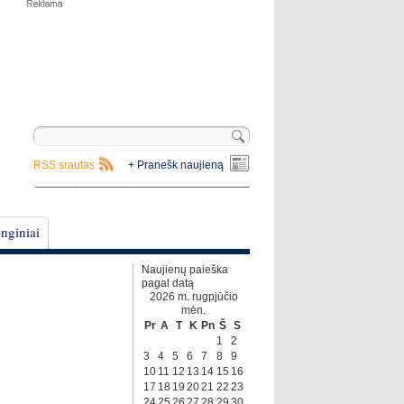
RSS srautas
+ Pranešk naujieną
__________________________________
nginiai
Naujienų paieška
pagal datą
2026 m. rugpjūčio
mėn.
Pr
A
T
K
Pn
Š
S
1
2
3
4
5
6
7
8
9
10
11
12
13
14
15
16
17
18
19
20
21
22
23
24
25
26
27
28
29
30