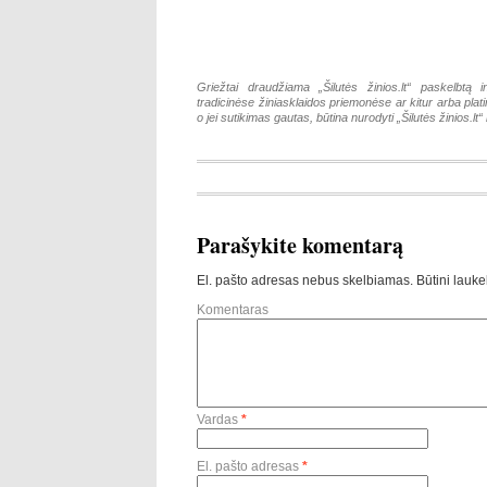
Griežtai draudžiama „Šilutės žinios.lt“ paskelbtą i
tradicinėse žiniasklaidos priemonėse ar kitur arba pla
o jei sutikimas gautas, būtina nurodyti „Šilutės žinios.lt“ k
Parašykite komentarą
El. pašto adresas nebus skelbiamas.
Būtini lauke
Komentaras
Vardas
*
El. pašto adresas
*