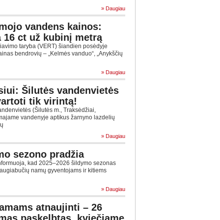
» Daugiau
amojo vandens kainos:
a 16 ct už kubinį metrą
liavimo taryba (VERT) šiandien posėdyje
ainas bendrovių ‒ „Kelmės vanduo“, „Anykščių
» Daugiau
iui: Šilutės vandenvietės
rtoti tik virintą!
ndenvietės (Šilutės m., Traksėdžiai,
majame vandenyje aptikus žarnyno lazdelių
ių
» Daugiau
mo sezono pradžia
informuoja, kad 2025–2026 šildymo sezonas
daugiabučių namų gyventojams ir kitiems
» Daugiau
amams atnaujinti – 26
imas paskelbtas, kviečiame