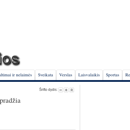
ltimai ir nelaimės
Sveikata
Verslas
Laisvalaikis
Sportas
Re
Šrifto dydis:
pradžia