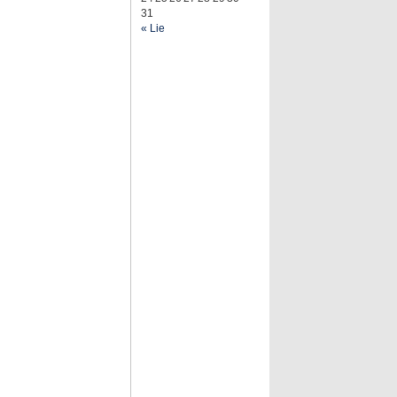
31
« Lie