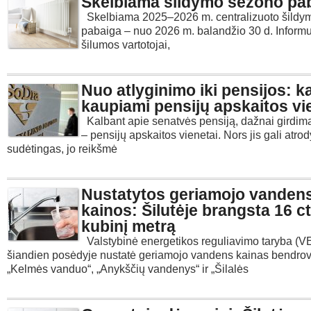
Skelbiama šildymo sezono pa
Skelbiama 2025–2026 m. centralizuoto šildy
pabaiga – nuo 2026 m. balandžio 30 d. Inform
šilumos vartotojai,
Nuo atlyginimo iki pensijos: k
kaupiami pensijų apskaitos vi
Kalbant apie senatvės pensiją, dažnai girdim
– pensijų apskaitos vienetai. Nors jis gali atrod
sudėtingas, jo reikšmė
Nustatytos geriamojo vanden
kainos: Šilutėje brangsta 16 ct
kubinį metrą
Valstybinė energetikos reguliavimo taryba (
šiandien posėdyje nustatė geriamojo vandens kainas bendrov
„Kelmės vanduo“, „Anykščių vandenys“ ir „Šilalės