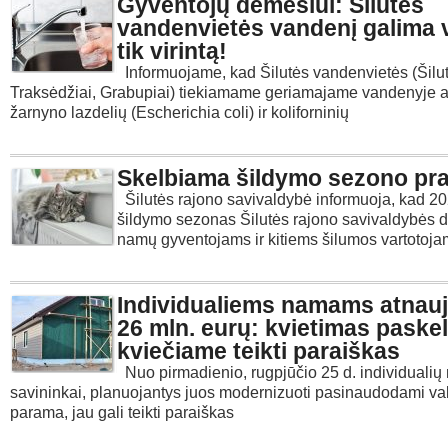
Gyventojų dėmesiui: Šilutės
vandenvietės vandenį galima v
tik virintą!
Informuojame, kad Šilutės vandenvietės (Šilut
Traksėdžiai, Grabupiai) tiekiamame geriamajame vandenyje a
žarnyno lazdelių (Escherichia coli) ir koliforninių
Skelbiama šildymo sezono pra
Šilutės rajono savivaldybė informuoja, kad 
šildymo sezonas Šilutės rajono savivaldybės 
namų gyventojams ir kitiems šilumos vartotoj
Individualiems namams atnauji
26 mln. eurų: kvietimas paskel
kviečiame teikti paraiškas
Nuo pirmadienio, rugpjūčio 25 d. individuali
savininkai, planuojantys juos modernizuoti pasinaudodami va
parama, jau gali teikti paraiškas