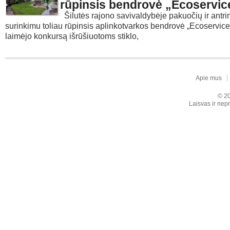
rūpinsis bendrovė „Ecoservic
Šilutės rajono savivaldybėje pakuočių ir antri
surinkimu toliau rūpinsis aplinkotvarkos bendrovė „Ecoservice
laimėjo konkursą išrūšiuotoms stiklo,
Apie mus
© 20
Laisvas ir nepr