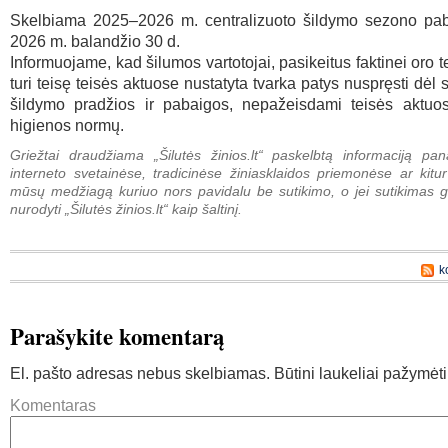
Skelbiama 2025–2026 m. centralizuoto šildymo sezono pa
2026 m. balandžio 30 d.
Informuojame, kad šilumos vartotojai, pasikeitus faktinei oro 
turi teisę teisės aktuose nustatyta tvarka patys nuspręsti dėl
šildymo pradžios ir pabaigos, nepažeisdami teisės aktuos
higienos normų.
Griežtai draudžiama „Šilutės žinios.lt“ paskelbtą informaciją pan
interneto svetainėse, tradicinėse žiniasklaidos priemonėse ar kitur
mūsų medžiagą kuriuo nors pavidalu be sutikimo, o jei sutikimas g
nurodyti „Šilutės žinios.lt“ kaip šaltinį.
k
Parašykite komentarą
El. pašto adresas nebus skelbiamas.
Būtini laukeliai pažymėt
Komentaras