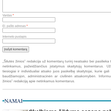
Vardas
*
El. pašto adresas
*
Interneto puslapis
„Šilutės žinios” redakcija už komentarų turinį neatsako bei pasilieka t
netinkamus, pažeidžiančius įstatymus skaitytojų komentarus. U
tiesiogiai ir individualiai atsako juos paskelbę skaitytojai, kurie gali 
baudžiamojon, administracinėn ar civilinėn atsakomybėn. Informuo
žinios” redakciją apie netinkamus komentarus.
NAMAI