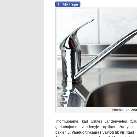
Nuotrauka Won
Informuojame, kad Šilutės vandenvietės (Šil
geriamajame vandenyje aptikus žarnyno laz
bakterijų.
Vanduo tinkamas vartoti tik virintas!