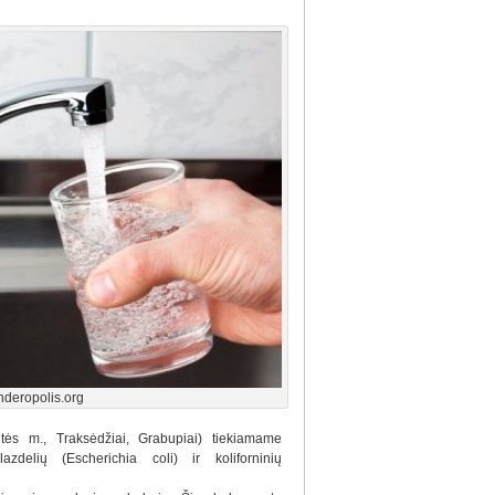
deropolis.org
utės m., Traksėdžiai, Grabupiai) tiekiamame
delių (Escherichia coli) ir koliforninių