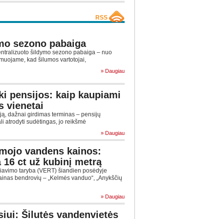
RSS
mo sezono pabaiga
tralizuoto šildymo sezono pabaiga – nuo
muojame, kad šilumos vartotojai,
» Daugiau
ki pensijos: kaip kaupiami
s vienetai
ą, dažnai girdimas terminas – pensijų
ali atrodyti sudėtingas, jo reikšmė
» Daugiau
amojo vandens kainos:
a 16 ct už kubinį metrą
liavimo taryba (VERT) šiandien posėdyje
ainas bendrovių ‒ „Kelmės vanduo“, „Anykščių
» Daugiau
iui: Šilutės vandenvietės