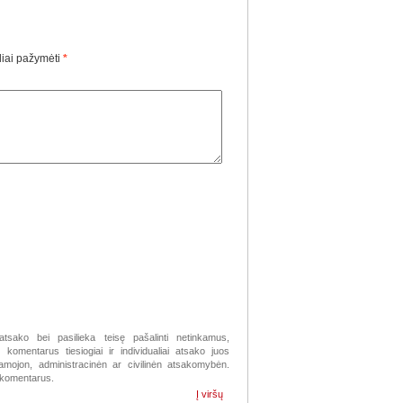
liai pažymėti
*
atsako bei pasilieka teisę pašalinti netinkamus,
komentarus tiesiogiai ir individualiai atsako juos
žiamojon, administracinėn ar civilinėn atsakomybėn.
s komentarus.
Į viršų