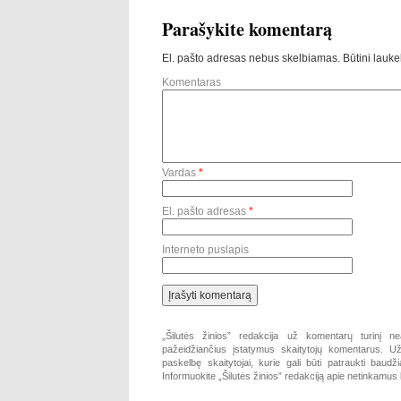
Parašykite komentarą
El. pašto adresas nebus skelbiamas.
Būtini lauke
Komentaras
Vardas
*
El. pašto adresas
*
Interneto puslapis
„Šilutės žinios” redakcija už komentarų turinį ne
pažeidžiančius įstatymus skaitytojų komentarus. Už 
paskelbę skaitytojai, kurie gali būti patraukti baud
Informuokite „Šilutės žinios” redakciją apie netinkamu