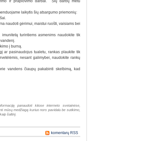
vimo ir praplovimo darbai. Šių darbų metu
omenduojame laikytis šių atsargumo priemonių:
šai.
ima naudoti gėrimui, maistui ruošti, vaisiams bei
sį imunitetą turintiems asmenims naudokite tik
 vandenį.
kimo į burną.
gį ar pasinaudojus tualetu, rankas plaukite tik
rvetėlėmis, nesant galimybei, naudokite rankų
prie vandens čiaupų pakabinti skelbimą, kad
nformaciją panaudoti kitose interneto svetainėse,
tinti mūsų medžiagą kuriuo nors pavidalu be sutikimo,
aip šaltinį.
komentarų RSS