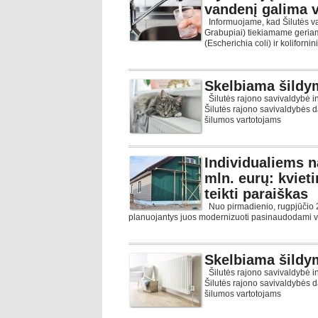
vandenį galima va
Informuojame, kad Šilutės va
Grabupiai) tiekiamame geria
(Escherichia coli) ir kolifornin
Skelbiama šildy
Šilutės rajono savivaldybė 
Šilutės rajono savivaldybės 
šilumos vartotojams
Individualiems n
mln. eurų: kviet
teikti paraiškas
Nuo pirmadienio, rugpjūčio 2
planuojantys juos modernizuoti pasinaudodami val
Skelbiama šildy
Šilutės rajono savivaldybė 
Šilutės rajono savivaldybės 
šilumos vartotojams