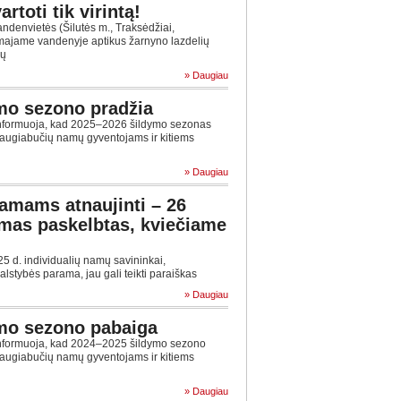
rtoti tik virintą!
ndenvietės (Šilutės m., Traksėdžiai,
majame vandenyje aptikus žarnyno lazdelių
ių
» Daugiau
mo sezono pradžia
informuoja, kad 2025–2026 šildymo sezonas
daugiabučių namų gyventojams ir kitiems
» Daugiau
amams atnaujinti – 26
imas paskelbtas, kviečiame
5 d. individualių namų savininkai,
stybės parama, jau gali teikti paraiškas
» Daugiau
mo sezono pabaiga
informuoja, kad 2024–2025 šildymo sezono
daugiabučių namų gyventojams ir kitiems
» Daugiau