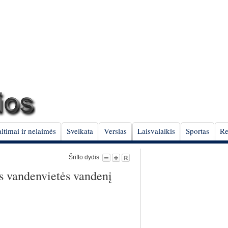
ltimai ir nelaimės
Sveikata
Verslas
Laisvalaikis
Sportas
Re
Šrifto dydis:
s vandenvietės vandenį