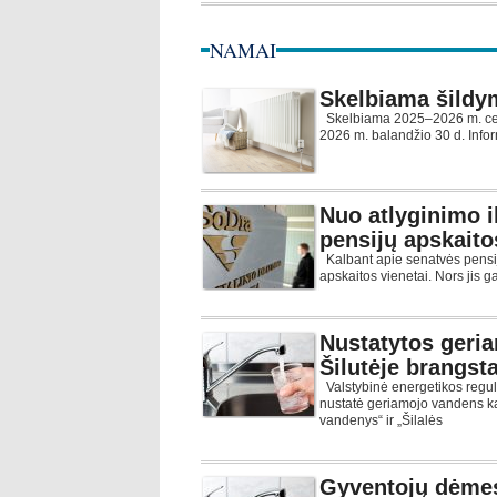
NAMAI
Skelbiama šildy
Skelbiama 2025–2026 m. cen
2026 m. balandžio 30 d. Infor
Nuo atlyginimo i
pensijų apskaito
Kalbant apie senatvės pensij
apskaitos vienetai. Nors jis g
Nustatytos geri
Šilutėje brangst
Valstybinė energetikos regu
nustatė geriamojo vandens k
vandenys“ ir „Šilalės
Gyventojų dėmes