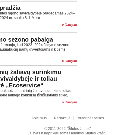
pradžia
ilutės rajono savivaldybėje pradedamas 2024–
2024 m. spalio 8 d. Mero
» Daugiau
mo sezono pabaiga
informuoja, kad 2023–2024 šildymo sezono
daugiabučių namų gyventojams ir kitiems
» Daugiau
inių žaliavų surinkimu
vivaldybėje ir toliau
vė „Ecoservice“
pakuočių ir antrinių žaliavų surinkimu toliau
monė laimėjo konkursą išrūšiuotoms stiklo,
» Daugiau
Apie mus
Redakcija
Autorinės teisės
© 2011-2026 "Šilutės žinios"
Laisvas ir nepriklausomas leidinys Šilutės kraštui