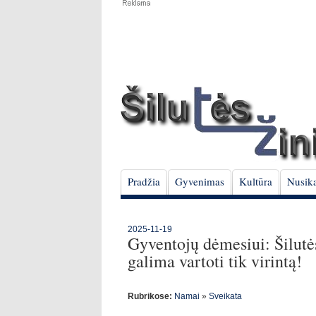
Pradžia
Gyvenimas
Kultūra
Nusika
2025-11-19
Gyventojų dėmesiui: Šilutė
galima vartoti tik virintą!
Rubrikose:
Namai
»
Sveikata