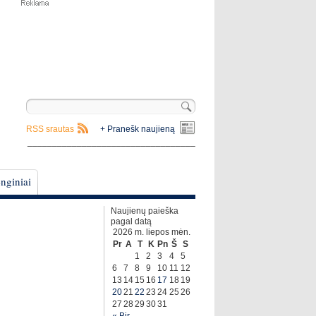
RSS srautas
+ Pranešk naujieną
__________________________________
nginiai
Naujienų paieška
pagal datą
2026 m. liepos mėn.
Pr
A
T
K
Pn
Š
S
1
2
3
4
5
6
7
8
9
10
11
12
13
14
15
16
17
18
19
20
21
22
23
24
25
26
27
28
29
30
31