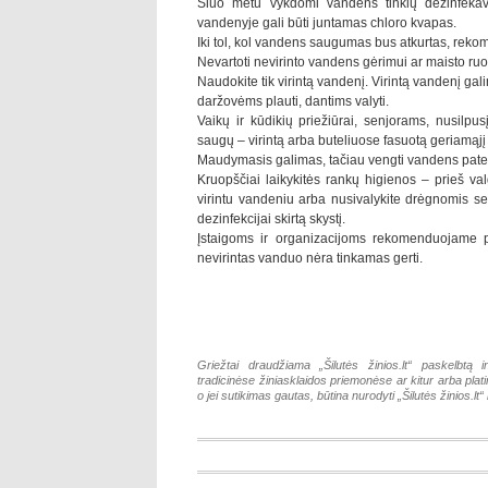
Šiuo metu vykdomi vandens tinklų dezinfeka
vandenyje gali būti juntamas chloro kvapas.
Iki tol, kol vandens saugumas bus atkurtas, rek
Nevartoti nevirinto vandens gėrimui ar maisto ruo
Naudokite tik virintą vandenį. Virintą vandenį gal
daržovėms plauti, dantims valyti.
Vaikų ir kūdikių priežiūrai, senjorams, nusilpu
saugų – virintą arba buteliuose fasuotą geriamąjį
Maudymasis galimas, tačiau vengti vandens pate
Kruopščiai laikykitės rankų higienos – prieš val
virintu vandeniu arba nusivalykite drėgnomis se
dezinfekcijai skirtą skystį.
Įstaigoms ir organizacijoms rekomenduojame 
nevirintas vanduo nėra tinkamas gerti.
Griežtai draudžiama „Šilutės žinios.lt“ paskelbtą i
tradicinėse žiniasklaidos priemonėse ar kitur arba pla
o jei sutikimas gautas, būtina nurodyti „Šilutės žinios.lt“ k