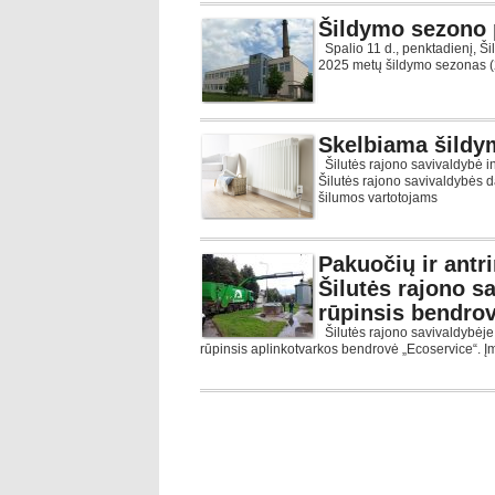
Šildymo sezono 
Spalio 11 d., penktadienį, Š
2025 metų šildymo sezonas (
Skelbiama šildy
Šilutės rajono savivaldybė 
Šilutės rajono savivaldybės 
šilumos vartotojams
Pakuočių ir antr
Šilutės rajono sa
rūpinsis bendro
Šilutės rajono savivaldybėje 
rūpinsis aplinkotvarkos bendrovė „Ecoservice“. Į