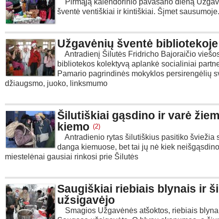
Pirmąją kalendorinio pavasario dieną Užga
šventė ventiškiai ir kintiškiai. Šįmet sausum
Užgavėnių šventė bibliotekoje
Antradienį Šilutės Fridricho Bajoraičio viešo
bibliotekos kolektyvą aplankė socialiniai partne
Pamario pagrindinės mokyklos persirengėlių sv
džiaugsmo, juoko, linksmumo
Šilutiškiai gąsdino ir varė žiem
kiemo
(2)
Antradienio rytas šilutiškius pasitiko šviežia
danga kiemuose, bet tai jų nė kiek neišgąsdin
miestelėnai gausiai rinkosi prie Šilutės
Saugiškiai riebiais blynais ir š
užsigavėjo
Smagios Užgavėnės atšoktos, riebiais blynais