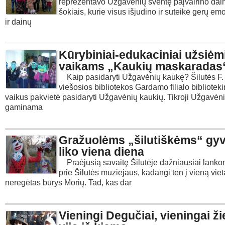
reprezentavo Užgavėnių šventę paįvairino dain
šokiais, kurie visus išjudino ir suteikė gerų em
ir dainų
Kūrybiniai-edukaciniai užsiėm
vaikams „Kaukių maskaradas
Kaip pasidaryti Užgavėnių kaukę? Šilutės F. 
viešosios bibliotekos Gardamo filialo bibliotek
vaikus pakvietė pasidaryti Užgavėnių kaukių. Tikroji Užgavėn
gaminama
Gražuolėms „šilutiškėms“ gyv
liko viena diena
Praėjusią savaitę Šilutėje dažniausiai lank
prie Šilutės muziejaus, kadangi ten į vieną viet
neregėtas būrys Morių. Tad, kas dar
Vieningi Degučiai, vieningai ž