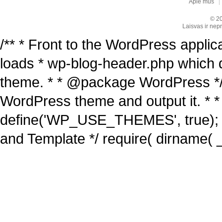
Apie mus
© 20
Laisvas ir nepr
/** * Front to the WordPress applica
loads * wp-blog-header.php which 
theme. * * @package WordPress */ /
WordPress theme and output it. * *
define('WP_USE_THEMES', true); 
and Template */ require( dirname( _