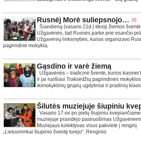
Rusnėj Morė suliepsnojo…
(1)
Šiandieną (vasario 21d.) tikroji žiemos šventė
Užgavėnės, tad Rusnės parke prie esančio prū
Užgavėnių linksmybės, kurias organizavo Rus
pagrindinė mokykla,
Gąsdino ir varė žiemą
Užgavėnės – tradicinė šventė, kurios kasmet l
ir jai ruošiasi Traksėdžių pagrindinės mokyklos
ikimokyklinių grupių ugdytiniai ir pradinių klas
Šilutės muziejuje šiupiniu kve
Vasario 17-os po pietų šiupiniu kvepiančiame
muziejuje prasidėjo pasiruošimas Užgavėnėm
Muziejaus kolektyvas visus pakvietė į renginį
„Lietuvininkai šiupinio šventę turėjo“. Renginio