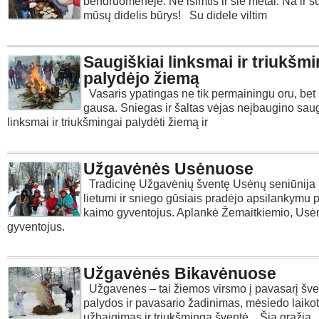
bendruomenėje. Ne išimtis ir šie metai. Na ir s
mūsų didelis būrys! Su didele viltim
Saugiškiai linksmai ir triukšmi
palydėjo žiemą
Vasaris ypatingas ne tik permainingu oru, bet 
gausa. Sniegas ir šaltas vėjas neįbaugino sau
linksmai ir triukšmingai palydėti žiemą ir
Užgavėnės Usėnuose
Tradicinę Užgavėnių šventę Usėnų seniūnija 
lietumi ir sniego gūsiais pradėjo apsilankymu po
kaimo gyventojus. Aplankė Žemaitkiemio, Usė
gyventojus.
Užgavėnės Bikavėnuose
Užgavėnės – tai žiemos virsmo į pavasarį šve
palydos ir pavasario žadinimas, mėsiedo laiko
užbaigimas ir triukšminga šventė. Šią gražią