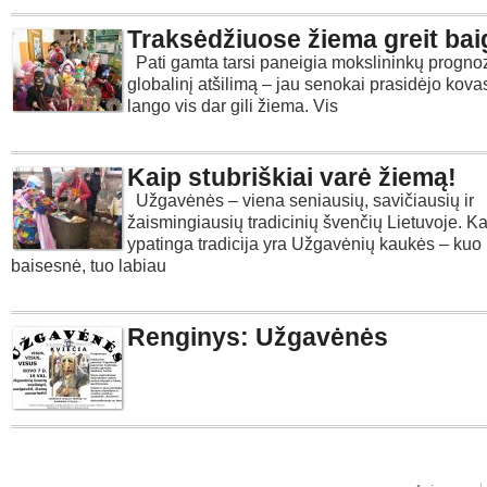
Traksėdžiuose žiema greit bai
Pati gamta tarsi paneigia mokslininkų progno
globalinį atšilimą – jau senokai prasidėjo kova
lango vis dar gili žiema. Vis
Kaip stubriškiai varė žiemą!
Užgavėnės – viena seniausių, savičiausių ir
žaismingiausių tradicinių švenčių Lietuvoje. K
ypatinga tradicija yra Užgavėnių kaukės – kuo
baisesnė, tuo labiau
Renginys: Užgavėnės