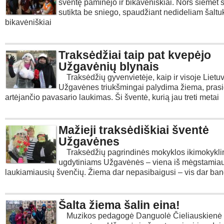
šventę paminėjo ir bikavėniškiai. Nors šiemet 
sutikta be sniego, spaudžiant nedideliam šaltu
bikavėniškiai
Traksėdžiai taip pat kvepėjo
Užgavėnių blynais
Traksėdžių gyvenvietėje, kaip ir visoje Lietuv
Užgavėnes triukšmingai palydima žiema, pras
artėjančio pavasario laukimas. Ši šventė, kurią jau treti metai
Mažieji traksėdiškiai šventė
Užgavėnes
Traksėdžių pagrindinės mokyklos ikimokyklin
ugdytiniams Užgavėnės – viena iš mėgstamiaus
laukiamiausių švenčių. Žiema dar nepasibaigusi – vis dar ba
Šalta žiema šalin eina!
Muzikos pedagogė Danguolė Čieliauskienė