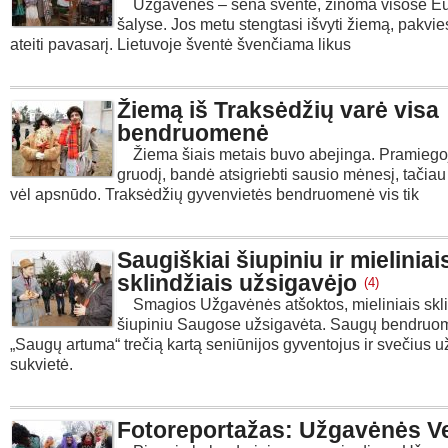
Užgavėnės – sena šventė, žinoma visose E
šalyse. Jos metu stengtasi išvyti žiemą, pakvies
ateiti pavasarį. Lietuvoje šventė švenčiama likus
Žiemą iš Traksėdžių varė visa
bendruomenė
Žiema šiais metais buvo abejinga. Pramiegoj
gruodį, bandė atsigriebti sausio mėnesį, tačiau
vėl apsnūdo. Traksėdžių gyvenvietės bendruomenė vis tik
Saugiškiai šiupiniu ir mieliniai
sklindžiais užsigavėjo
(4)
Smagios Užgavėnės atšoktos, mieliniais sklin
šiupiniu Saugose užsigavėta. Saugų bendru
„Saugų artuma“ trečią kartą seniūnijos gyventojus ir svečius u
sukvietė.
Fotoreportažas: Užgavėnės V