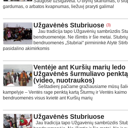
Saugose užsigavėta. O blynų skanumas, o šiu
gardumas, o arbatos kvapnumas, liežuvį praryti galima!
Užgavėnės Stubriuose
(3)
Jau tradicija tapo Užgavėnių sambrūzdis Stu
bendruomenėje. Ne išimtis ir šie metai. Stubrių
bendruomenės „Stubriai“ pirmininkė Alytė Stirb
pasidalino akimirkomis
Ventėje ant Kuršių marių ledo
Užgavėnės šurmuliavo penktą
(video, nuotraukos)
Šeštadienį pačiame gražiausiame mūsų šali
kampelyje – Ventės rage penktą kartą Šturmų ir Ventės kaimo
bendruomenės visus kvietė ant Kuršių marių
Užgavėnės Stubriuose
Jau tradicija tapo Užgavėnių sambrūzdis Stub