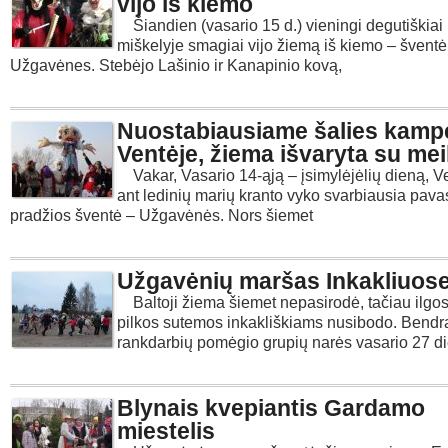
vijo iš kiemo
Šiandien (vasario 15 d.) vieningi degutiškia
miškelyje smagiai vijo žiemą iš kiemo – šventė
Užgavėnes. Stebėjo Lašinio ir Kanapinio kovą,
Nuostabiausiame šalies kampe
Ventėje, žiema išvaryta su mei
Vakar, Vasario 14-ąją – įsimylėjėlių dieną, V
ant ledinių marių kranto vyko svarbiausia pava
pradžios šventė – Užgavėnės. Nors šiemet
Užgavėnių maršas Inkakliuos
Baltoji žiema šiemet nepasirodė, tačiau ilgos 
pilkos sutemos inkakliškiams nusibodo. Bendr
rankdarbių pomėgio grupių narės vasario 27 d
Blynais kvepiantis Gardamo
miestelis