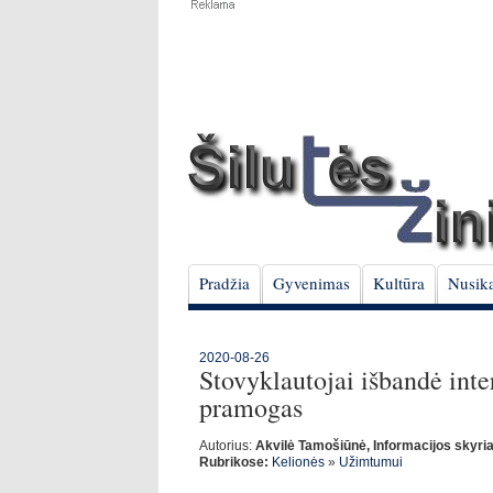
Pradžia
Gyvenimas
Kultūra
Nusika
2020-08-26
Stovyklautojai išbandė inte
pramogas
Autorius:
Akvilė Tamošiūnė, Informacijos skyriau
Rubrikose:
Kelionės
»
Užimtumui