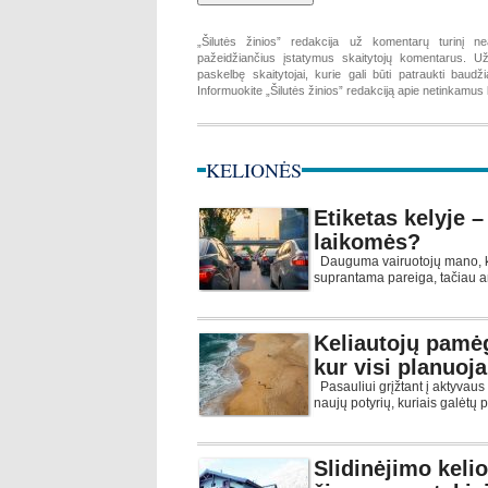
„Šilutės žinios” redakcija už komentarų turinį ne
pažeidžiančius įstatymus skaitytojų komentarus. Už 
paskelbę skaitytojai, kurie gali būti patraukti baud
Informuokite „Šilutės žinios” redakciją apie netinkamu
KELIONĖS
Etiketas kelyje – 
laikomės?
Dauguma vairuotojų mano, ka
suprantama pareiga, tačiau ar
Keliautojų pamėg
kur visi planuoja
Pasauliui grįžtant į aktyvaus
naujų potyrių, kuriais galėtų pr
Slidinėjimo kelio