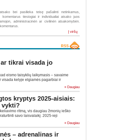
atsako bei pasilieka teisę pašalinti netinkamus,
komentarus tiesiogiai ir individualiai atsako juos
žiamojon, administracinėn ar civilinėn atsakomybėn.
s komentarus.
Į viršų
RSS
ar tikrai visada jo
d eismo taisyklių laikymasis – savaime
 visada kelyje elgiamės pagarbiai ir
» Daugiau
tos kryptys 2025-aisiais:
 vykti?
 keliavimo ritmą, vis daugiau žmonių ieško
aturtinti savo laisvalaikį. 2025-ieji
» Daugiau
nės – adrenalinas ir