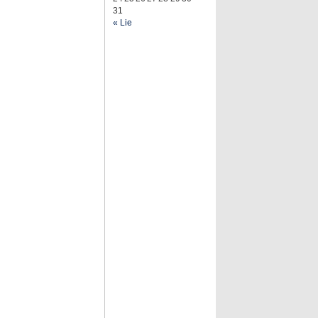
31
« Lie