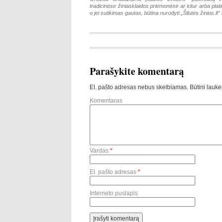
tradicinėse žiniasklaidos priemonėse ar kitur arba pla
o jei sutikimas gautas, būtina nurodyti „Šilutės žinios.lt“ k
Parašykite komentarą
El. pašto adresas nebus skelbiamas.
Būtini lauke
Komentaras
Vardas
*
El. pašto adresas
*
Interneto puslapis