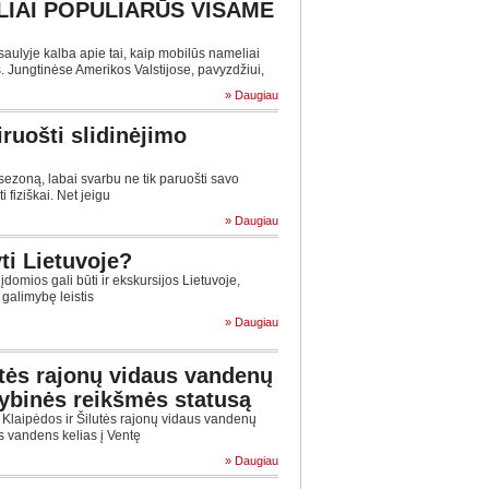
IAI POPULIARŪS VISAME
lyje kalba apie tai, kaip mobilūs nameliai
 Jungtinėse Amerikos Valstijose, pavyzdžiui,
» Daugiau
iruošti slidinėjimo
ezoną, labai svarbu ne tik paruošti savo
i fiziškai. Net jeigu
» Daugiau
ti Lietuvoje?
įdomios gali būti ir ekskursijos Lietuvoje,
 galimybę leistis
» Daugiau
utės rajonų vidaus vandenų
stybinės reikšmės statusą
 Klaipėdos ir Šilutės rajonų vidaus vandenų
as vandens kelias į Ventę
» Daugiau