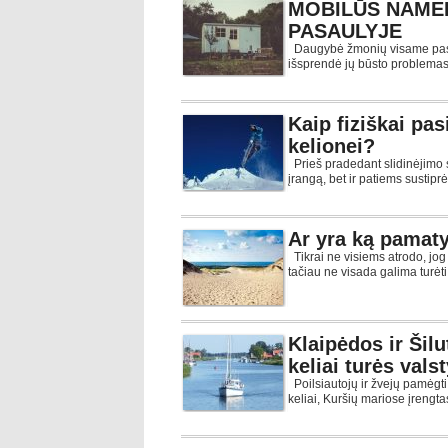
MOBILŪS NAMEL
PASAULYJE
Daugybė žmonių visame pasau
išsprendė jų būsto problemas.
Kaip fiziškai pas
kelionei?
Prieš pradedant slidinėjimo s
įrangą, bet ir patiems sustiprėt
Ar yra ką pamaty
Tikrai ne visiems atrodo, jog 
tačiau ne visada galima turėti
Klaipėdos ir Šil
keliai turės val
Poilsiautojų ir žvejų pamėgti
keliai, Kuršių mariose įrengt