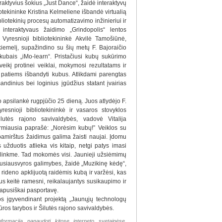
raktyvius šokius „Just Dance“, žaidė interaktyvų
otekininke Kristina Kelmeliene išbandė virtualią
bliotekinių procesų automatizavimo inžinieriui ir
 interaktyvaus žaidimo „Grindopolis“ lentos
Vyresnioji bibliotekininkė Akvilė Tamošiūnė,
kiemelį, supažindino su šių metų F. Bajoraičio
 kubais „iMo-learn“. Pristačiusi kubų sukūrimo
oveikį protinei veiklai, mokymosi rezultatams ir
us patiems išbandyti kubus. Atlikdami parengtas
andinius bei loginius įgūdžius statant įvairias
o apsilankė rugpjūčio 25 dieną. Juos atlydėjo F.
yresnioji bibliotekininkė ir vasaros stovyklos
ilutės rajono savivaldybės, vadovė Vitalija
irmiausia paprašė: „Norėsim kubų!” Veiklos su
pamirštus žaidimus galima žaisti naujai. Įdomu
 užduotis atlieka vis kitaip, netgi patys imasi
a linkme. Tad mokomės visi. Jaunieji užsiėmimų
usiausvyros galimybes, žaidė „Muzikinę kėdę“,
 rideno apklijuotą raidėmis kubą ir varžėsi, kas
us keitė ramesni, reikalaujantys susikaupimo ir
sapusiškai pasportavę.
s įgyvendinant projektą „Jaunųjų technologų
ūros tarybos ir Šilutės rajono savivaldybės.
nformaciją panaudoti kitose interneto svetainėse,