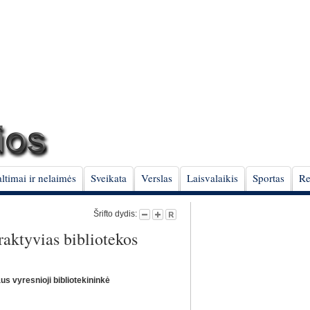
ltimai ir nelaimės
Sveikata
Verslas
Laisvalaikis
Sportas
Re
Šrifto dydis:
raktyvias bibliotekos
s vyresnioji bibliotekininkė