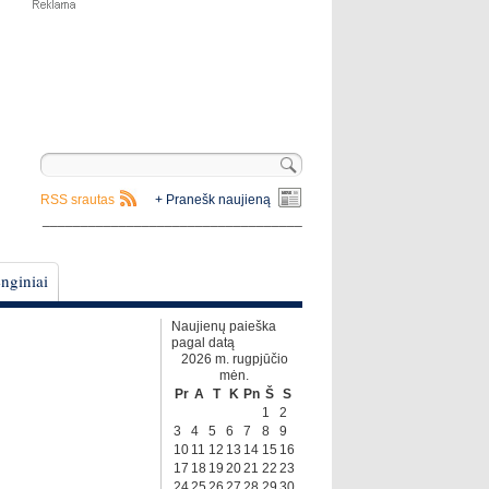
RSS srautas
+ Pranešk naujieną
__________________________________
nginiai
Naujienų paieška
pagal datą
2026 m. rugpjūčio
mėn.
Pr
A
T
K
Pn
Š
S
1
2
3
4
5
6
7
8
9
10
11
12
13
14
15
16
17
18
19
20
21
22
23
24
25
26
27
28
29
30