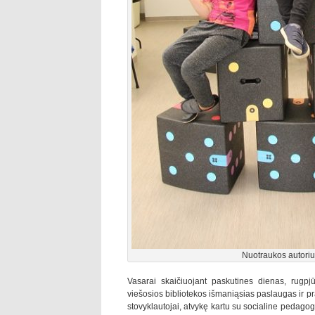
Nuotraukos autoriu
Vasarai skaičiuojant paskutines dienas, rugpjū
viešosios bibliotekos išmaniąsias paslaugas ir 
stovyklautojai, atvykę kartu su socialine pedagog