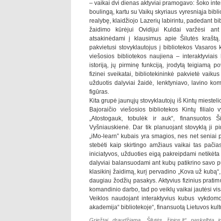
– vaikai dvi dienas aktyviai pramogavo: šoko inte
boulingą, kartu su Vaikų skyriaus vyresniąja bibli
realybę, klaidžiojo Lazerių labirintu, padedant bi
žaidimo kūrėjui Ovidijui Kuldai varžėsi ant
atsakinėdami į klausimus apie Šilutės kraštą. 
pakvietusi stovyklautojus į bibliotekos Vasaros 
viešosios bibliotekos naujiena – interaktyviais
istoriją, jų pirminę funkciją, įrodytą teigiamą p
fizinei sveikatai, bibliotekininkė pakvietė vaik
užduotis dalyviai žaidė, lenktyniavo, lavino kom
figūras.
Kita grupė jaunųjų stovyklautojų iš Kintų miesteli
Bajoraičio viešosios bibliotekos Kintų filialo v
„Atostogauk, tobulėk ir auk“, finansuotos Š
Vyšniauskienė. Dar tik planuojant stovyklą ji p
„iMo-learn” kubais yra smagios, nes net seniai 
stebėti kaip skirtingo amžiaus vaikai tas pačias
iniciatyvos, užduoties eigą pakreipdami netikėt
dalyviai balansuodami ant kubų patikrino savo p
klasikinį žaidimą, kurį pervadino „Kova už kubą“,
daugiau žodžių pasakys. Aktyvius fizinius pratim
komandinio darbo, tad po veiklų vaikai jautėsi vi
Veiklos naudojant interaktyvius kubus vykdomo
akademija“ bibliotekoje“, finansuotą Lietuvos kult
Griežtai draudžiama „Šilutės žinios.lt“ paskelbtą i