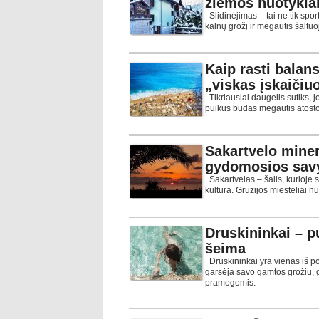
žiemos nuotykia
Slidinėjimas – tai ne tik sport
kalnų grožį ir mėgautis šaltu
Kaip rasti balan
„viskas įskaičiu
Tikriausiai daugelis sutiks, j
puikus būdas mėgautis atostog
Sakartvelo miner
gydomosios sav
Sakartvelas – šalis, kurioje s
kultūra. Gruzijos miesteliai 
Druskininkai – pu
šeima
Druskininkai yra vienas iš pop
garsėja savo gamtos grožiu, gy
pramogomis.