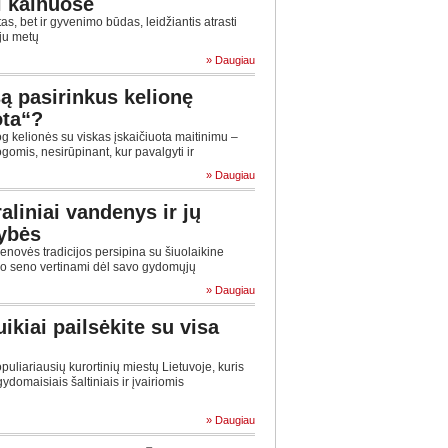
i kalnuose
as, bet ir gyvenimo būdas, leidžiantis atrasti
oju metų
» Daugiau
są pasirinkus kelionę
ota“?
og kelionės su viskas įskaičiuota maitinimu –
omis, nesirūpinant, kur pavalgyti ir
» Daugiau
aliniai vandenys ir jų
ybės
enovės tradicijos persipina su šiuolaikine
nuo seno vertinami dėl savo gydomųjų
» Daugiau
ikiai pailsėkite su visa
uliariausių kurortinių miestų Lietuvoje, kuris
domaisiais šaltiniais ir įvairiomis
» Daugiau