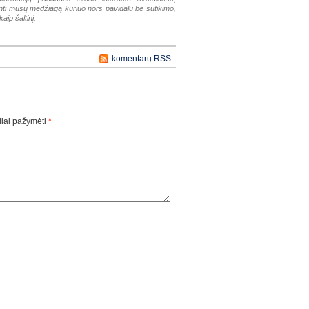
tinti mūsų medžiagą kuriuo nors pavidalu be sutikimo,
aip šaltinį.
komentarų RSS
liai pažymėti
*