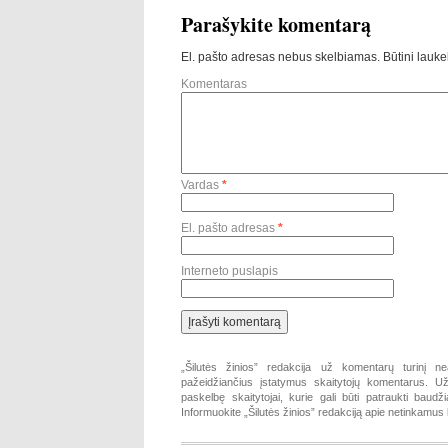
Parašykite komentarą
El. pašto adresas nebus skelbiamas.
Būtini lauke
Komentaras
Vardas
*
El. pašto adresas
*
Interneto puslapis
„Šilutės žinios” redakcija už komentarų turinį ne
pažeidžiančius įstatymus skaitytojų komentarus. Už 
paskelbę skaitytojai, kurie gali būti patraukti baud
Informuokite „Šilutės žinios” redakciją apie netinkamu