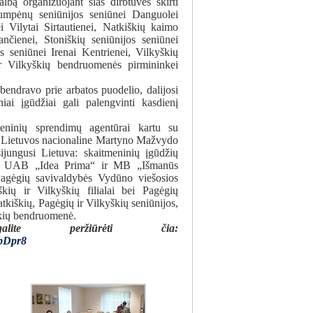
lbą organizuojant šias dirbtuves skirti
Lumpėnų seniūnijos seniūnei Danguolei
i Vilytai Sirtautienei, Natkiškių kaimo
čienei, Stoniškių seniūnijos seniūnei
s seniūnei Irenai Kentrienei, Vilkyškių
 ir Vilkyškių bendruomenės pirmininkei
i bendravo prie arbatos puodelio, dalijosi
niai įgūdžiai gali palengvinti kasdienį
meninių sprendimų agentūrai kartu su
“ ir Lietuvos nacionaline Martyno Mažvydo
sijungusi Lietuva: skaitmeninių įgūdžių
ai – UAB „Idea Prima“ ir MB „Išmanūs
 Pagėgių savivaldybės Vydūno viešosios
kių ir Vilkyškių filialai bei Pagėgių
kiškių, Pagėgių ir Vilkyškių seniūnijos,
kių bendruomenė.
alite peržiūrėti čia:
8bDpr8