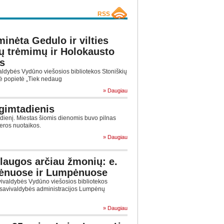
RSS
inėta Gedulo ir vilties
jų trėmimų ir Holokausto
s
aldybės Vydūno viešosios bibliotekos Stoniškių
kinė popietė „Tiek nedaug
» Daugiau
 gimtadienis
adienį. Miestas šiomis dienomis buvo pilnas
r geros nuotaikos.
» Daugiau
laugos arčiau žmonių: e.
pėnuose ir Lumpėnuose
ivaldybės Vydūno viešosios bibliotekos
ų savivaldybės administracijos Lumpėnų
» Daugiau