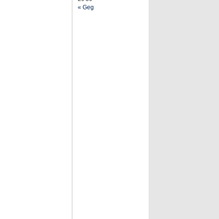
« Geg