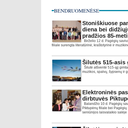
BENDRUOMENĖSE
Stoniškiuose pam
diena bei didžių
pradžios 85-meti
Birželio 12 d. Pagėgių saviv
filiale surengta literatūrinė, kraštotyrinė ir muzi
Šilutės 515-asis
Šilutė atšventė 515-ąjį gimt
muzikos, spalvų, šypsenų i
Elektroninės pas
dirbtuvės Piktu
Balandžio 10 d. Pagėgių sav
Piktupėnų filiale bei Pagėgi
seniūnijos laisvalaikio salėje