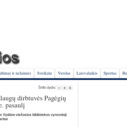
ltimai ir nelaimės
Sveikata
Verslas
Laisvalaikis
Sportas
Re
Šrifto dydis:
slaugų dirbtuvės Pagėgių
e. pasaulį
s Vydūno viešosios bibliotekos vyresnioji
arbui