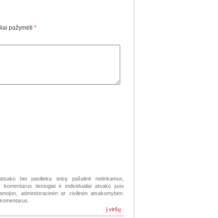
liai pažymėti
*
atsako bei pasilieka teisę pašalinti netinkamus,
komentarus tiesiogiai ir individualiai atsako juos
žiamojon, administracinėn ar civilinėn atsakomybėn.
s komentarus.
Į viršų