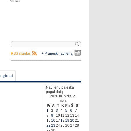
RSS srautas
+ Pranešk naujieną
__________________________________
nginiai
Naujienų paieška
pagal datą
2026 m. birželio
mėn.
Pr
A
T
K
Pn
Š
S
1
2
3
4
5
6
7
8
9
10
11
12
13
14
15
16
17
18
19
20
21
22
23
24
25
26
27
28
29
30