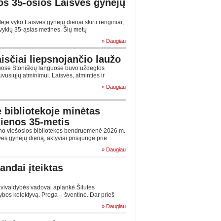
os 35-osios Laisvės gynėjų
e vyko Laisvės gynėjų dienai skirti renginiai,
vykių 35-ąsias metines. Šių metų
» Daugiau
aisčiai liepsnojančio laužo
iuose Stoniškių languose buvo uždegtos
vusiųjų atminimui. Laisvės, atminties ir
» Daugiau
 bibliotekoje minėtas
dienos 35-metis
o viešosios bibliotekos bendruomenė 2026 m.
s gynėjų dieną, aktyviai prisijungė prie
» Daugiau
ndai įteiktas
avivaldybės vadovai aplankė Šilutės
ybos kolektyvą. Proga – šventinė. Dar prieš
» Daugiau