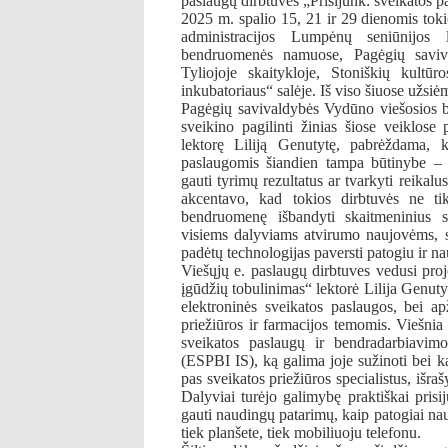
paslaugų dirbtuvės „Prisijunk: sveikatos p
2025 m. spalio 15, 21 ir 29 dienomis tok
administracijos Lumpėnų seniūnijos l
bendruomenės namuose, Pagėgių saviva
Tyliojoje skaitykloje, Stoniškių kultūr
inkubatoriaus“ salėje. Iš viso šiuose užs
Pagėgių savivaldybės Vydūno viešosios b
sveikino pagilinti žinias šiose veiklose 
lektorę Liliją Genutytę, pabrėždama, 
paslaugomis šiandien tampa būtinybe – t
gauti tyrimų rezultatus ar tvarkyti reikal
akcentavo, kad tokios dirbtuvės ne tik
bendruomenę išbandyti skaitmeninius s
visiems dalyviams atvirumo naujovėms, 
padėtų technologijas paversti patogiu ir n
Viešųjų e. paslaugų dirbtuves vedusi proj
įgūdžių tobulinimas“ lektorė Lilija Genutytė
elektroninės sveikatos paslaugos, bei ap
priežiūros ir farmacijos temomis. Viešnia
sveikatos paslaugų ir bendradarbiavimo
(ESPBI IS), ką galima joje sužinoti bei ka
pas sveikatos priežiūros specialistus, išra
Dalyviai turėjo galimybę praktiškai prisi
gauti naudingų patarimų, kaip patogiai na
tiek planšete, tiek mobiliuoju telefonu.