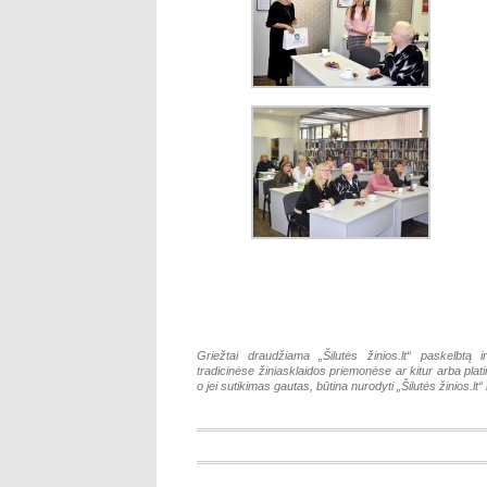
Griežtai draudžiama „Šilutės žinios.lt“ paskelbtą i
tradicinėse žiniasklaidos priemonėse ar kitur arba pla
o jei sutikimas gautas, būtina nurodyti „Šilutės žinios.lt“ k