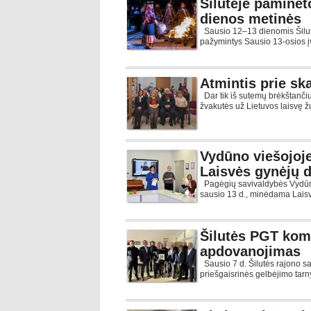
Šilutėje paminėt
dienos metinės
Sausio 12–13 dienomis Šilutėj
pažymintys Sausio 13-osios į
Atmintis prie sk
Dar tik iš sutemų brėkštanč
žvakutės už Lietuvos laisvę žu
Vydūno viešojoje
Laisvės gynėjų 
Pagėgių savivaldybės Vydūn
sausio 13 d., minėdama Laisvė
Šilutės PGT koma
apdovanojimas
Sausio 7 d. Šilutės rajono s
priešgaisrinės gelbėjimo tarn