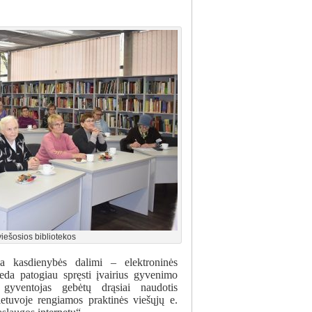
ešosios bibliotekos
pa kasdienybės dalimi – elektroninės
deda patogiau spręsti įvairius gyvenimo
 gyventojas gebėtų drąsiai naudotis
ietuvoje rengiamos praktinės viešųjų e.