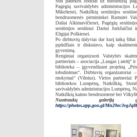
Šilti padėkos žodžiai už nuoširdžią paga
Pagėgių savivaldybės administracijos 
Mikelienei, Natkiškių seniūnijos seniūne
bendruomenės pirmininkei Ramutei Valan
Daliai Alkimavičienei, Pagėgių seniūnijo
seniūnijos seniūnui Dariui Jurkšaičiui
Eligijai Poškienei.
Po dirbtuvių dalyviai dar kurį laiką šilta
įspūdžiais ir diskutavo, kaip skaitmeni
gyvenimą.
Renginiai organizuoti Valstybės skait
partneriais – asociacija „Langas į ateitį
biblioteka – įgyvendinant projektą „Pri
tobulinimas“. Dirbtuvių organizatori
mokymai“ (Vilnius). Vietos partneriai:
bibliotekos Lumpėnų, Natkiškių, Stoniš
savivaldybės administracijos Lumpėnų, Nat
Natkiškių kaimo bendruomenė bei Vilkyš
Nuotraukų galeriją g
https://photos.app.goo.gl/Mn29ec3vgJq