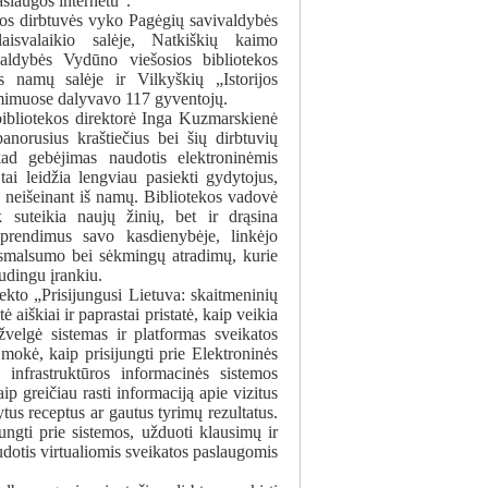
aslaugos internetu“.
ios dirbtuvės vyko Pagėgių savivaldybės
aisvalaikio salėje, Natkiškių kaimo
ldybės Vydūno viešosios bibliotekos
os namų salėje ir Vilkyškių „Istorijos
iėmimuose dalyvavo 117 gyventojų.
ibliotekos direktorė Inga Kuzmarskienė
panorusius kraštiečius bei šių dirbtuvių
kad gebėjimas naudotis elektroninėmis
ai leidžia lengviau pasiekti gydytojus,
us neišeinant iš namų. Bibliotekos vadovė
 suteikia naujų žinių, bet ir drąsina
prendimus savo kasdienybėje, linkėjo
smalsumo bei sėkmingų atradimų, kurie
audingu įrankiu.
ekto „Prisijungusi Lietuva: skaitmeninių
 aiškiai ir paprastai pristatė, kaip veikia
žvelgė sistemas ir platformas sveikatos
 mokė, kaip prisijungti prie Elektroninės
 infrastruktūros informacinės sistemos
ip greičiau rasti informaciją apie vizitus
šytus receptus ar gautus tyrimų rezultatus.
jungti prie sistemos, užduoti klausimų ir
udotis virtualiomis sveikatos paslaugomis