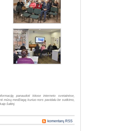
nformaciją panaudoti kitose interneto svetainėse,
tinti mūsų medžiagą kuriuo nors pavidalu be sutikimo,
aip šaltinį.
komentarų RSS