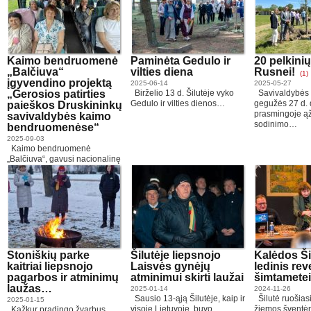
Kaimo bendruomenė
Paminėta Gedulo ir
20 pelkini
„Balčiuva“
vilties diena
Rusnei!
(1)
įgyvendino projektą
2025-06-14
2025-05-27
„Gerosios patirties
Birželio 13 d. Šilutėje vyko
Savivaldybės 
Gedulo ir vilties dienos…
gegužės 27 d.
paieškos Druskininkų
prasmingoje ą
savivaldybės kaimo
sodinimo…
bendruomenėse“
2025-09-03
Kaimo bendruomenė
„Balčiuva“, gavusi nacionalinę
paramą, įgyvendino projektą
Nr.…
Stoniškių parke
Šilutėje liepsnojo
Kalėdos Ši
kaitriai liepsnojo
Laisvės gynėjų
ledinis re
pagarbos ir atminimų
atminimui skirti laužai
šimtametei 
laužas…
2025-01-14
2024-11-26
Sausio 13-ąją Šilutėje, kaip ir
Šilutė ruošias
2025-01-15
visoje Lietuvoje, buvo
žiemos šventėm
Kažkur pradingo žvarbus