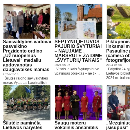
Savivaldybės vadovai
SEPTYNI LIETUVOS
Piktupėniš
pasveikino
PAJŪRIO ŠVYTURIAI
linksmai m
Prezidento ordino
– NAUJAME
Pasaulinę 
„Už nuopelnus
MARŠRUTE-ŽAIDIME
(camera o
Lietuvai“ medaliu
„ŠVYTURIŲ TAKAIS“
fotografijo
apdovanotas
2024-05-06
2024-05-06
daugiavaikes mamas
Visais laikais švyturys buvo
Palydint 24-ąj
ypatingas objektas – ne tik…
Lietuvos biblio
2024-05-10
2024 m. balan
Šilutės rajono savivaldybės
meras Vytautas Laurinaitis ir
vicemerė Daiva…
Šilutėje paminėta
Saugų moterų
„Mezginiu
Lietuvos narystės
vokalinis ansamblis
įsisupusi“