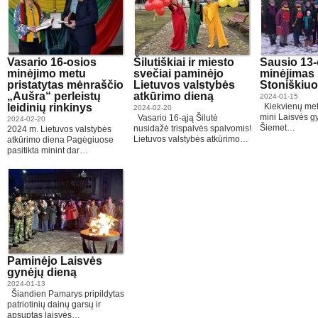
Vasario 16-osios
Šilutiškiai ir miesto
Sausio 13-
minėjimo metu
svečiai paminėjo
minėjimas
pristatytas mėnraščio
Lietuvos valstybės
Stoniškiu
„Aušra“ perleistų
atkūrimo dieną
2024-01-15
leidinių rinkinys
Kiekvienų met
2024-02-20
mini Laisvės g
Vasario 16-ąją Šilutė
2024-02-20
Šiemet…
nusidažė trispalvės spalvomis!
2024 m. Lietuvos valstybės
Lietuvos valstybės atkūrimo…
atkūrimo diena Pagėgiuose
pasitikta minint dar…
Paminėjo Laisvės
gynėjų dieną
2024-01-13
Šiandien Pamarys pripildytas
patriotinių dainų garsų ir
apsuptas laisvės…