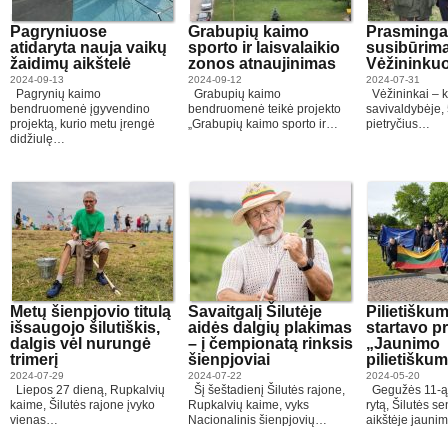
Pagryniuose
Grabupių kaimo
Prasminga
atidaryta nauja vaikų
sporto ir laisvalaikio
susibūrim
žaidimų aikštelė
zonos atnaujinimas
Vėžinink
2024-09-13
2024-09-12
2024-07-31
Pagrynių kaimo
Grabupių kaimo
Vėžininkai – 
bendruomenė įgyvendino
bendruomenė teikė projekto
savivaldybėje, 
projektą, kurio metu įrengė
„Grabupių kaimo sporto ir…
pietryčius…
didžiulę…
Metų šienpjovio titulą
Savaitgalį Šilutėje
Pilietišku
išsaugojo šilutiškis,
aidės dalgių plakimas
startavo p
dalgis vėl nurungė
– į čempionatą rinksis
„Jaunimo
trimerį
šienpjoviai
pilietišku
2024-07-29
2024-07-22
2024-05-20
Liepos 27 dieną, Rupkalvių
Šį šeštadienį Šilutės rajone,
Gegužės 11-ąj
kaime, Šilutės rajone įvyko
Rupkalvių kaime, vyks
rytą, Šilutės s
vienas…
Nacionalinis šienpjovių…
aikštėje jaun