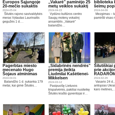
Europos Sąjungoje
,,Vakarė” paminėjo 25
biblioteka 
20-mečio sukaktis
metų veiklos sukaktį
šeimų pop
2024-05-04
2024-04-22
2024-04-09
Šilutės rajono savivaldybės
Vydūno kultūros centro
Mezgimas – tai
meras Vytautas Laurinaitis
Saugų moterų vokalinį
pamiršti visas 
gegužės 1 d.…
ansamblis ,,Vakarė”
balandžio…
Pagerbtas miesto
„Sidabrinės nendrės“
Šilutiškiai
mecenato Hugo
premija įteikta
prie akcijo
Šojaus atminimas
Liudmilai Kašėtienei-
RADARO
Mikkelsen
2024-04-01
2024-02-26
Balandžio 1 d. sukanka 179
Vasario 24 d.,
2024-03-12
metai, kai gimė Šilutės…
antrąsias Ukra
Pasipuošę Lietuvos
karo metines,
trispalvėmis, pakiliai nusiteikę
Šilutės krašto gyventojai ir…