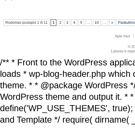
Rodomas puslapis 1 iš 11
1
2
3
4
5
...
10
...
»
Paskutinis
Apie mus
© 20
Laisvas ir nepr
/** * Front to the WordPress applica
loads * wp-blog-header.php which 
theme. * * @package WordPress */ /
WordPress theme and output it. * *
define('WP_USE_THEMES', true); 
and Template */ require( dirname( _