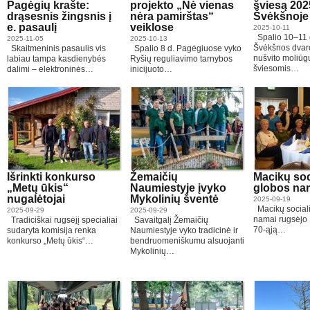
Pagėgių krašte:
projekto „Nė vienas
šviesą 202
drąsesnis žingsnis į
nėra pamirštas“
Švėkšnoje
e. pasaulį
veiklose
2025-10-11
Spalio 10–11 
2025-11-05
2025-10-13
Švėkšnos dvar
Skaitmeninis pasaulis vis
Spalio 8 d. Pagėgiuose vyko
nušvito moliūg
labiau tampa kasdienybės
Ryšių reguliavimo tarnybos
šviesomis…
dalimi – elektroninės…
inicijuoto…
Išrinkti konkurso
Žemaičių
Macikų soc
„Metų ūkis“
Naumiestyje įvyko
globos na
nugalėtojai
Mykolinių šventė
2025-09-19
Macikų social
2025-09-29
2025-09-29
namai rugsėjo 
Tradiciškai rugsėjį specialiai
Savaitgalį Žemaičių
70-ąją…
sudaryta komisija renka
Naumiestyje vyko tradicinė ir
konkurso „Metų ūkis“…
bendruomeniškumu alsuojanti
Mykolinių…