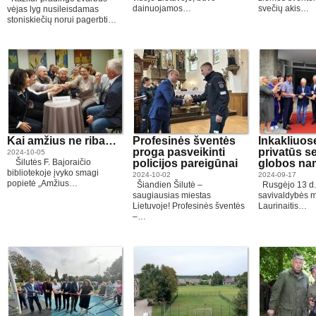
dainuojamos…
svečių akis…
vėjas lyg nusileisdamas
stoniskiečių norui pagerbti…
Kai amžius ne riba…
Profesinės šventės
Inkakliuose
proga pasveikinti
privatūs s
2024-10-05
Šilutės F. Bajoraičio
policijos pareigūnai
globos na
bibliotekoje įvyko smagi
2024-10-02
2024-09-17
popietė „Amžius…
Šiandien Šilutė –
Rusgėjo 13 d. 
saugiausias miestas
savivaldybės m
Lietuvoje! Profesinės šventės
Laurinaitis…
–…