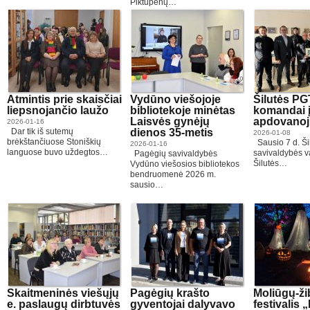
Piktupėnų…
Atmintis prie skaisčiai
Vydūno viešojoje
Šilutės PG
liepsnojančio laužo
bibliotekoje minėtas
komandai į
Laisvės gynėjų
apdovanoj
2026-01-16
Dar tik iš sutemų
dienos 35-metis
2026-01-08
brėkštančiuose Stoniškių
Sausio 7 d. Ši
2026-01-16
languose buvo uždegtos…
savivaldybės v
Pagėgių savivaldybės
Šilutės…
Vydūno viešosios bibliotekos
bendruomenė 2026 m.
sausio…
Skaitmeninės viešųjų
Pagėgių krašto
Moliūgų-ži
e. paslaugų dirbtuvės
gyventojai dalyvavo
festivalis 