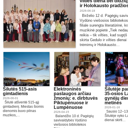
vilties diena bei didži
ir Holokausto pradžio
2026-06-18
Birželio 12 d. Pagėgių savi
Vydūno viešosios bibliotekos
filiale surengta literatūrinė, kr
muzikinė popietė „Tiek neda
reikia – tik vilties, kad sugr
skirta Gedulo ir vilties dienai
trėmimų ir Holokausto…
Šilutės 515-asis
Elektroninės
Šilutėje p
gimtadienis
paslaugos arčiau
35-osios L
žmonių: e. dirbtuvės
gynėjų di
2026-06-01
Šilutė atšventė 515-ąjį
Piktupėnuose ir
metinės
gimtadienį. Miestas šiomis
Lumpėnuose
2026-01-16
dienomis buvo pilnas
Sausio 12–13
2026-04-15
muzikos,…
Šilutėje vyko 
Balandžio 10 d. Pagėgių
dienai skirti…
savivaldybės Vydūno
viešosios bibliotekos