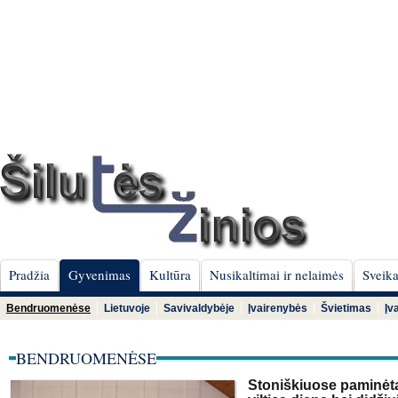
Pradžia
Gyvenimas
Kultūra
Nusikaltimai ir nelaimės
Sveika
Bendruomenėse
Lietuvoje
Savivaldybėje
Įvairenybės
Švietimas
Įv
BENDRUOMENĖSE
Stoniškiuose paminėta