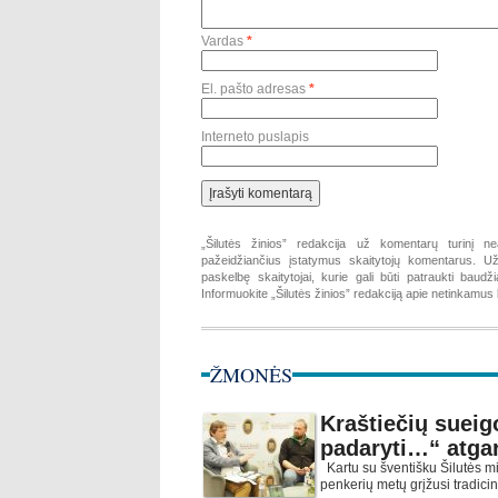
Vardas
*
El. pašto adresas
*
Interneto puslapis
„Šilutės žinios” redakcija už komentarų turinį ne
pažeidžiančius įstatymus skaitytojų komentarus. Už 
paskelbę skaitytojai, kurie gali būti patraukti baud
Informuokite „Šilutės žinios” redakciją apie netinkamu
ŽMONĖS
Kraštiečių sueig
padaryti…“ atgar
Kartu su šventišku Šilutės mi
penkerių metų grįžusi tradici