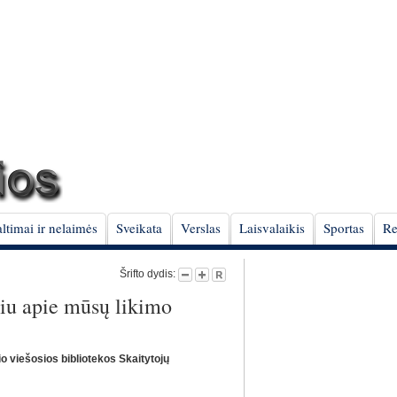
ltimai ir nelaimės
Sveikata
Verslas
Laisvalaikis
Sportas
Re
Šrifto dydis:
iu apie mūsų likimo
io viešosios bibliotekos Skaitytojų