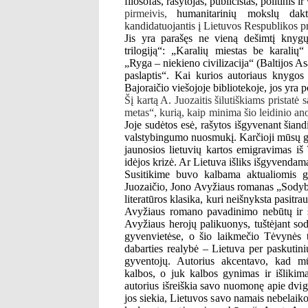
filosofas, rašytojas, publicistas, politinis 
pirmeivis,
humanitarinių mokslų dak
kandidatuojantis į Lietuvos Respublikos p
Jis yra parašęs ne vieną dešimtį knygų, 
trilogiją“: „Karalių miestas be karalių
„Ryga – niekieno civilizacija“ (Baltijos 
paslaptis“. Kai kurios autoriaus knygos 
Bajoraičio viešojoje bibliotekoje, jos yra p
Šį kartą A. Juozaitis šilutiškiams pristat
metas“, kurią, kaip minima šio leidinio ano
Joje sudėtos esė, rašytos išgyvenant šian
valstybingumo nuosmukį. Karčioji mūsų gy
jaunosios lietuvių kartos emigravimas i
idėjos krizė. Ar Lietuva išliks išgyvend
Susitikime buvo kalbama aktualiomis 
Juozaičio, Jono Avyžiaus romanas „Sodybų
literatūros klasika, kuri neišnyksta pasitra
Avyžiaus romano pavadinimo nebūtų ir š
Avyžiaus herojų palikuonys, tuštėjant so
gyvenvietėse, o šio laikmečio Tėvynės
dabarties realybė – Lietuva per paskutin
gyventojų. Autorius akcentavo, kad m
kalbos, o juk kalbos gynimas ir išlikima
autorius išreiškia savo nuomonę apie dvig
jos siekia, Lietuvos savo namais nebelaiko.