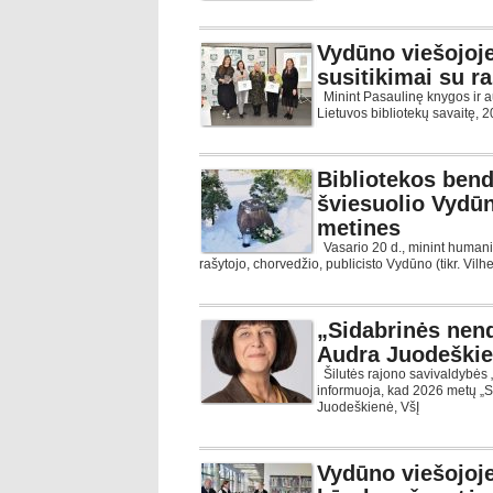
Vydūno viešojoje
susitikimai su r
Minint Pasaulinę knygos ir au
Lietuvos bibliotekų savaitę, 
Bibliotekos ben
šviesuolio Vydūn
metines
Vasario 20 d., minint humanis
rašytojo, chorvedžio, publicisto Vydūno (tikr. Vilh
„Sidabrinės nend
Audra Juodeški
Šilutės rajono savivaldybės 
informuoja, kad 2026 metų „S
Juodeškienė, VšĮ
Vydūno viešojoje 