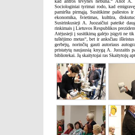
kad antros tėvynės nebūna.“ Anot A. J
Sociologiniai tyrimai rodo, kad emigravę
pamiršta pirmąją. Susitikime paliestos i
ekonomika, švietimas, kultūra, diskutu
Susirinkusieji A. Juozaičiui pateikė dau
rinkimais į Lietuvos Respublikos preziden
Atėjusieji į susitikimą galėjo įsigyti ne 
tuštėjimo metas“, bet ir anksčiau išleistus
gerbėjų, norinčių gauti autoriaus autog
pristatytą naujausią knygą A. Juozaitis p
bibliotekai. Ją skaitytojai ras Skaitytojų a