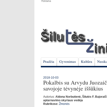
Pradžia
Gyvenimas
Kultūra
Nusika
2018-10-03
Pokalbis su Arvydu Juozaič
savojoje tėvynėje iššūkius
Autorius:
Aldona Norbutienė, Šilutės F. Bajoraič
aptarnavimo skyriaus vedėja
Rubrikose:
Žmonės