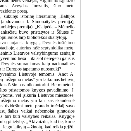
ir visuomenės veikėjas,
Atgimimo sąjūdžio
taras Arvydas Juozaitis,
šiuo metu
rezidento postą.
sukūręs istorinę literatūrinę „Baltijos
“ (apdovanota I. Simonaitytės premija),
Asamblėjos premija), „Klaipėda – Mėmelio
anksčiau buvo pristatytos ir Šilutės F.
opuliarios tarp bibliotekos skaitytojų.
ė savo naujausią knygą „Tėvynės tuštėjimo
tacijoje, autorius rašė septyniolika metų.
dieninio Lietuvos valstybingumo zenitą ir
venimo tiesa – iki šiol neregėtai gausus
š Tėvynės suprantamas kaip nacionalinės
ama ir Europos tapatumo nuosmukį?
gyvenimo Lietuvoje temomis.
Anot A.
 tuštėjimo metas“ yra laikomas lietuvių
ukus iš šio pasaulio autoriui. Be minėto J.
ios pristatomos knygos pavadinimo. J.
dyboms, vėl įsikuria Lietuvos miestuose,
 tuštėjimo metas yra kur kas
skaudesnė
ius dvidešimt metų prarado trečdalį savo
ūsų šalies vaikai nebemoka gimtosios
s turi būti valstybės reikalas. Knygoje
ubą pilietybę: „Akivaizdu, kad tie, kurie
 Jeigu laikytų – žinotų, kad reikia grįžti,