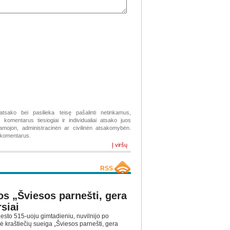
atsako bei pasilieka teisę pašalinti netinkamus,
komentarus tiesiogiai ir individualiai atsako juos
žiamojon, administracinėn ar civilinėn atsakomybėn.
s komentarus.
Į viršų
RSS
os „Šviesos parnešti, gera
siai
esto 515-uoju gimtadieniu, nuvilnijo po
nė kraštiečių sueiga „Šviesos parnešti, gera