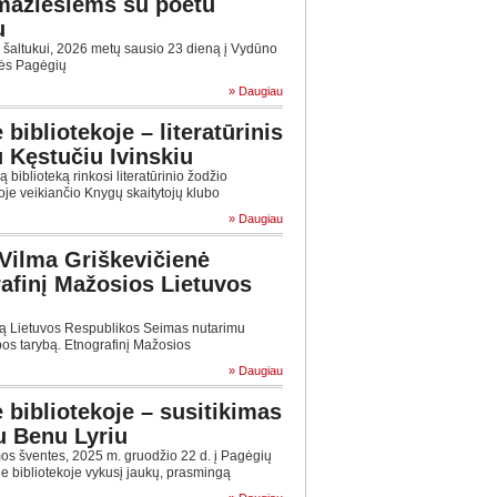
mažiesiems su poetu
u
šaltukui, 2026 metų sausio 23 dieną į Vydūno
bės Pagėgių
» Daugiau
bibliotekoje – literatūrinis
 Kęstučiu Ivinskiu
biblioteką rinkosi literatūrinio žodžio
koje veikiančio Knygų skaitytojų klubo
» Daugiau
Vilma Griškevičienė
afinį Mažosios Lietuvos
ą Lietuvos Respublikos Seimas nutarimu
bos tarybą. Etnografinį Mažosios
» Daugiau
 bibliotekoje – susitikimas
u Benu Lyriu
os šventes, 2025 m. gruodžio 22 d. į Pagėgių
e bibliotekoje vykusį jaukų, prasmingą