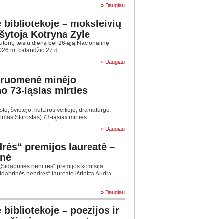
» Daugiau
 bibliotekoje – moksleivių
ašytoja Kotryna Zyle
torių teisių dieną bei 26-ąją Nacionalinę
2026 m. balandžio 27 d.
» Daugiau
druomenė minėjo
o 73-iąsias mirties
to, švietėjo, kultūros veikėjo, dramaturgo,
elmas Storostas) 73-iąsias mirties
» Daugiau
rės“ premijos laureatė –
enė
„Sidabrinės nendrės“ premijos komisija
idabrinės nendrės“ laureate išrinkta Audra
» Daugiau
bibliotekoje – poezijos ir