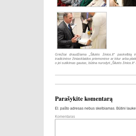
Griežtai draudžiama „Šilutės žinios.lt“ paskelbtą i
tradicinėse žiniasklaidos priemonėse ar kitur arba pla
o jei sutikimas gautas, būtina nurodyti „Šilutės žinios.lt“ k
Parašykite komentarą
El. pašto adresas nebus skelbiamas.
Būtini lauke
Komentaras