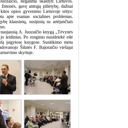
uozaičio, negalima skaldyti Lietuvos.
 žmonės, gavę antrąją pilietybę, dažnai
r kitos opios gyvenimo Lietuvoje sritys:
ota apie esamas socialines problemas.
gybę klausimų, susijusių su artėjančiais
tus.
tik naujausią A. Juozaičio knygą „Tėvynės
 jo leidinius. Po renginio nusidriekė eilė
rafą įsigytose knygose. Susitikimo metu
adovanojo Šilutės F. Bajoraičio viešajai
ptarnavimo skyriuje.