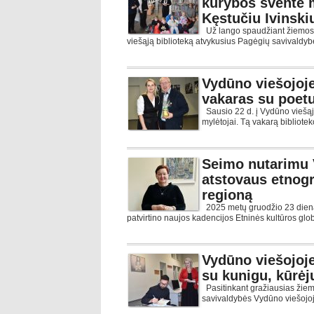
kūrybos šventė 
Kęstučiu Ivinski
Už lango spaudžiant žiemos 
viešąją biblioteką atvykusius Pagėgių savivaldy
Vydūno viešojoje 
vakaras su poetu
Sausio 22 d. į Vydūno viešąją 
mylėtojai. Tą vakarą bibliote
Seimo nutarimu 
atstovaus etnogr
regioną
2025 metų gruodžio 23 dien
patvirtino naujos kadencijos Etninės kultūros glo
Vydūno viešojoje
su kunigu, kūrėj
Pasitinkant gražiausias žiem
savivaldybės Vydūno viešojoj