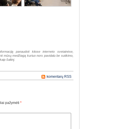
nformaciją panaudoti kitose interneto svetainėse,
tinti mūsų medžiagą kuriuo nors pavidalu be sutikimo,
aip šaltinį.
komentarų RSS
liai pažymėti
*