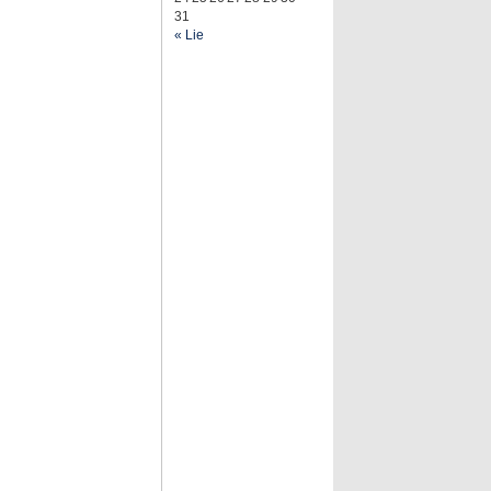
31
« Lie