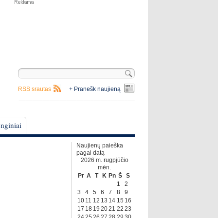
RSS srautas
+ Pranešk naujieną
__________________________________
nginiai
Naujienų paieška
pagal datą
2026 m. rugpjūčio
mėn.
Pr
A
T
K
Pn
Š
S
1
2
3
4
5
6
7
8
9
10
11
12
13
14
15
16
17
18
19
20
21
22
23
24
25
26
27
28
29
30