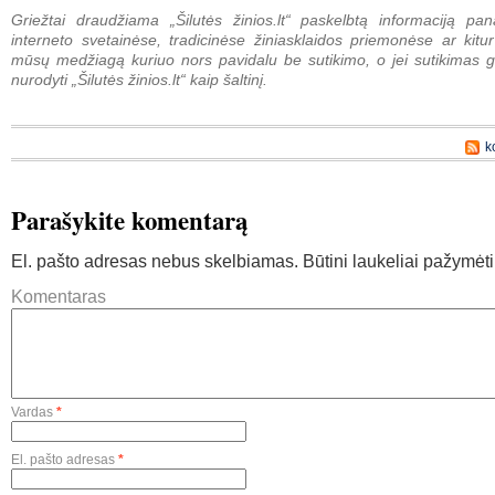
Griežtai draudžiama „Šilutės žinios.lt“ paskelbtą informaciją pan
interneto svetainėse, tradicinėse žiniasklaidos priemonėse ar kitur
mūsų medžiagą kuriuo nors pavidalu be sutikimo, o jei sutikimas g
nurodyti „Šilutės žinios.lt“ kaip šaltinį.
k
Parašykite komentarą
El. pašto adresas nebus skelbiamas.
Būtini laukeliai pažymėt
Komentaras
Vardas
*
El. pašto adresas
*