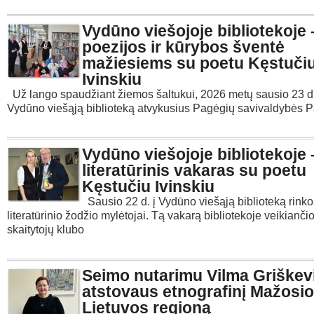
Vydūno viešojoje bibliotekoje 
poezijos ir kūrybos šventė
mažiesiems su poetu Kęstuči
Ivinskiu
Už lango spaudžiant žiemos šaltukui, 2026 metų sausio 23 d
Vydūno viešąją biblioteką atvykusius Pagėgių savivaldybės 
Vydūno viešojoje bibliotekoje 
literatūrinis vakaras su poetu
Kęstučiu Ivinskiu
Sausio 22 d. į Vydūno viešąją biblioteką rinko
literatūrinio žodžio mylėtojai. Tą vakarą bibliotekoje veikianč
skaitytojų klubo
Seimo nutarimu Vilma Griškev
atstovaus etnografinį Mažosi
Lietuvos regioną