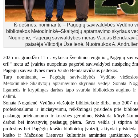
Iš dešinės: nominantė – Pagėgių savivaldybės Vydūno v
bibliotekos Metodininkė–Skaitytojų aptarnavimo skyriaus ve
Nognienė, Pagėgių savivaldybės meras Vaidas Bendaraviči
patarėja Viktorija Ūselienė. Nuotraukos A. Andrulie
2025 m. gruodžio 11 d. vykusio šventinio renginio „Pagėgių saviv
eri!“ metu už įvairius nuopelnus pagerbti savivaldybei nusipelnę žm
Pagėgių savivaldybės mero Vaido Bendaravičiaus padėkos.
Tarp nominantų – Pagėgių savivaldybės Vydūno viešosios 
Metodininkė–Skaitytojų aptarnavimo skyriaus vedėja Sonata Nogn
ilgametis ir kryptingas darbas tapo svarbia bibliotekos augimo i
dalimi.
Sonata Nognienė Vydūno viešojoje bibliotekoje dirba nuo 2007 m
profesionalumu ir iniciatyvumu, reikšmingai prisideda prie bibliot
paslaugų prieinamumo ir kokybės gerinimo, išsiskiria kūrybiškum
darbui bei inovatyvių paslaugų plėtra. Savo veikla ji stiprina bi
profesijos bei Pagėgių krašto bibliotekų įvaizdį, aktyviai prisided
krašto ir Mažosios Lietuvos kultūrinės atminties įamžinimo, pu