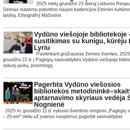
2025 metų gruodžio 23 dieną Lietuvos Respu
Seimas nutarimu patvirtino naujos kadencijos Etninės kultūro
tarybą. Etnografinį Mažosios
Vydūno viešojoje bibliotekoje 
susitikimas su kunigu, kūrėju
Lyriu
Pasitinkant gražiausias žiemos šventes, 2025
gruodžio 22 d. į Pagėgių savivaldybės Vydūno viešojoje bibli
vykusį jaukų, prasmingą
Pagerbta Vydūno viešosios
bibliotekos metodininkė–skait
aptarnavimo skyriaus vedėja 
Nognienė
2025 m. gruodžio 11 d. vykusio šventinio renginio „Pagėgių 
– 25-eri!“ metu už įvairius nuopelnus pagerbti savivaldybei