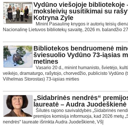
Vydūno viešojoje bibliotekoje 
moksleivių susitikimai su rašy
Kotryna Zyle
Minint Pasaulinę knygos ir autorių teisių dien
Nacionalinę Lietuvos bibliotekų savaitę, 2026 m. balandžio 27
Bibliotekos bendruomenė min
šviesuolio Vydūno 73-iąsias mi
metines
Vasario 20 d., minint humanisto, švietėjo, kult
veikėjo, dramaturgo, rašytojo, chorvedžio, publicisto Vydūno (ti
Vilhelmas Storostas) 73-iąsias mirties
„Sidabrinės nendrės“ premijo
laureatė – Audra Juodeškienė
Šilutės rajono savivaldybės „Sidabrinės nend
premijos komisija informuoja, kad 2026 metų „
nendrės“ laureate išrinkta Audra Juodeškienė, VšĮ