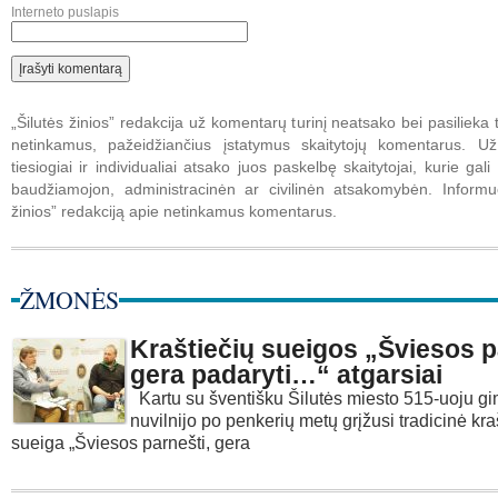
Interneto puslapis
„Šilutės žinios” redakcija už komentarų turinį neatsako bei pasilieka t
netinkamus, pažeidžiančius įstatymus skaitytojų komentarus. U
tiesiogiai ir individualiai atsako juos paskelbę skaitytojai, kurie gali 
baudžiamojon, administracinėn ar civilinėn atsakomybėn. Informuo
žinios” redakciją apie netinkamus komentarus.
ŽMONĖS
Kraštiečių sueigos „Šviesos p
gera padaryti…“ atgarsiai
Kartu su šventišku Šilutės miesto 515-uoju gi
nuvilnijo po penkerių metų grįžusi tradicinė kra
sueiga „Šviesos parnešti, gera