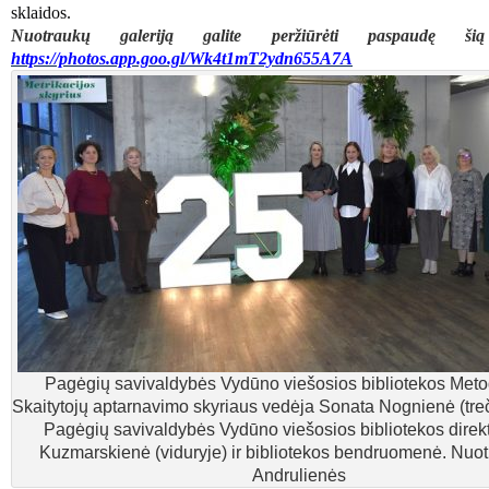
sklaidos.
Nuotraukų galeriją galite peržiūrėti paspaudę ši
https://photos.app.goo.gl/Wk4t1mT2ydn655A7A
Pagėgių savivaldybės Vydūno viešosios bibliotekos Meto
Skaitytojų aptarnavimo skyriaus vedėja Sonata Nognienė (treči
Pagėgių savivaldybės Vydūno viešosios bibliotekos direk
Kuzmarskienė (viduryje) ir bibliotekos bendruomenė. Nuot
Andrulienės