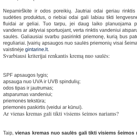
Nepamirškite ir odos poreikių. Jautriai odai geriau rinkti
sudėties produktus, o riebiai odai gali labiau tikti lengvesn
fluidai ar geliai. Tuo tarpu, jei daug laiko planuojama pr
vandens ar aktyviai sportuojant, verta rinktis vandeniui atspa
saulės. Galiausiai svarbu pasirinkti priemonę, kurią bus pa
reguliariai. Įvairių apsaugos nuo saulės priemonių visai šeimai
vaistinėje
gintarine.lt
.
Svarbiausi kriterijai renkantis kremą nuo saulės:
SPF apsaugos lygis;
apsauga nuo UVA ir UVB spindulių;
odos tipas ir jautrumas;
atsparumas vandeniui;
priemonės tekstūra;
priemonės paskirtis (veidui ar kūnui).
Ar vienas kremas gali tikti visiems šeimos nariams?
Taip,
vienas kremas nuo saulės gali tikti visiems šeimos n