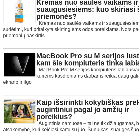
Kremas nuo saulės vaikams ir
suaugusiesiems: kuo skiriasi 
priemonės?
Kremas nuo saulės vaikams ir suaugusiesiems
sudėtimi, kuri pritaikyta skirtingiems odos poreikiams. Nors pa
priemonių paskirtis
MacBook Pro su M serijos lust
kam šis kompiuteris tinka labi
MacBook Pro M serijos kompiuteris labiausiai 
kuriems kasdieniams darbams reikia daug galio
ekrano ir ilgo
Kaip išsirinkti kokybiškas pre
augintiniui pagal jo amžių ir
poreikius?
Augintinis namuose – tai ne tik džiaugsmas, be
atsakomybė, kuri keičiasi kartu su juo. Šuniukas, suaugęs šuo