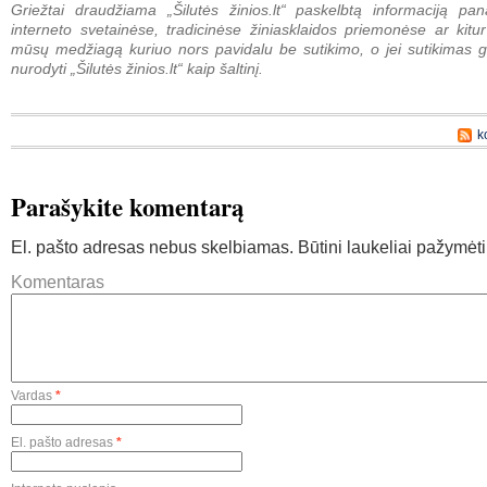
Griežtai draudžiama „Šilutės žinios.lt“ paskelbtą informaciją pan
interneto svetainėse, tradicinėse žiniasklaidos priemonėse ar kitur
mūsų medžiagą kuriuo nors pavidalu be sutikimo, o jei sutikimas g
nurodyti „Šilutės žinios.lt“ kaip šaltinį.
k
Parašykite komentarą
El. pašto adresas nebus skelbiamas.
Būtini laukeliai pažymėt
Komentaras
Vardas
*
El. pašto adresas
*