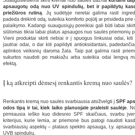
Suaugusiesiems skirti kremai nuo saulės dažnai
kuriami taip
apsaugotų odą nuo UV spindulių, bet ir papildytų kas
priežiūros rutiną
. Jų sudėtyje neretai galima rasti ingred
padeda drėkinti odą, suteikia komforto pojūtį ar prisideda pri
palaikymo. Kadangi suaugusiųjų poreikiai gali būti labai skirt
siūlomas tikrai labai platus apsaugos nuo saulės priemonių p
Vieni produktai skirti riebiai ir į spuogus linkusiai odai, kit
jautriai odai, o dar kiti papildyti antioksidantais, padedanči
aplinkos veiksnių daroma žala. Taip pat galima rasti priem
sukurtos naudoti po makiažu arba suteikia odai lengvą m
efektą.
Į ką atkreipti dėmesį renkantis kremą nuo saulės?
Renkantis kremą nuo saulės svarbiausia atsižvelgti į
SPF aps
odos tipą ir tai, kiek laiko planuojate praleisti saulėje
. N
pirmiausia ieško kuo didesnio SPF skaičiaus, svarbu įverti
kriterijus, kurie lemia, ar priemonė bus patogi naudoti kas
svarbiausių aspektų – plataus spektro apsauga, t.y. apsaug
UVB spindulių.