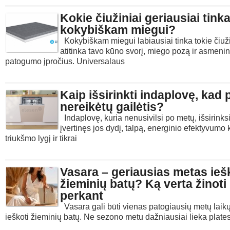
Kokie čiužiniai geriausiai tink
kokybiškam miegui?
Kokybiškam miegui labiausiai tinka tokie čiuži
atitinka tavo kūno svorį, miego pozą ir asmenin
patogumo įpročius. Universalaus
Kaip išsirinkti indaplovę, kad
nereikėtų gailėtis?
Indaplovę, kuria nenusivilsi po metų, išsirinksi
įvertinęs jos dydį, talpą, energinio efektyvumo 
triukšmo lygį ir tikrai
Vasara – geriausias metas ieš
žieminių batų? Ką verta žinoti
perkant
Vasara gali būti vienas patogiausių metų laikų
ieškoti žieminių batų. Ne sezono metu dažniausiai lieka plate