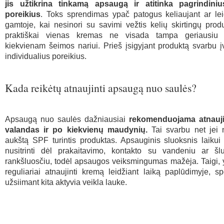
jis užtikrina tinkamą apsaugą ir atitinka pagrindini
poreikius
. Toks sprendimas ypač patogus keliaujant ar lei
gamtoje, kai nesinori su savimi vežtis kelių skirtingų prod
praktiškai vienas kremas ne visada tampa geriausiu p
kiekvienam šeimos nariui. Prieš įsigyjant produktą svarbu įv
individualius poreikius.
Kada reikėtų atnaujinti apsaugą nuo saulės?
Apsaugą nuo saulės dažniausiai
rekomenduojama atnaujin
valandas ir po kiekvienų maudynių.
Tai svarbu net jei
aukštą SPF turintis produktas. Apsauginis sluoksnis laikui
nusitrinti dėl prakaitavimo, kontakto su vandeniu ar šl
rankšluosčiu, todėl apsaugos veiksmingumas mažėja. Taigi,
reguliariai atnaujinti kremą leidžiant laiką paplūdimyje, sp
užsiimant kita aktyvia veikla lauke.