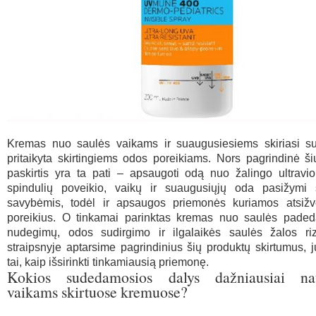
Kremas nuo saulės vaikams ir suaugusiesiems skiriasi sud
pritaikyta skirtingiems odos poreikiams. Nors pagrindinė š
paskirtis yra ta pati – apsaugoti odą nuo žalingo ultravio
spindulių poveikio, vaikų ir suaugusiųjų oda pasižymi s
savybėmis, todėl ir apsaugos priemonės kuriamos atsižve
poreikius. O tinkamai parinktas kremas nuo saulės paded
nudegimų, odos sudirgimo ir ilgalaikės saulės žalos ri
straipsnyje aptarsime pagrindinius šių produktų skirtumus, j
tai, kaip išsirinkti tinkamiausią priemonę.
Kokios sudedamosios dalys dažniausiai na
vaikams skirtuose kremuose?