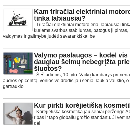
Kam triračiai elektriniai motoro
tinka labiausiai?
Triračiai elektriniai motoroleriai labiausiai t
kuriems svarbus stabilumas, patogus įlipimas,
valdymas ir galimybė judėti savarankiškai be
Valymo paslaugos – kodėl vis
daugiau šeimų nebegrįžta prie
šluotos?
Šeštadienis, 10 ryto. Vaikų kambarys primena
audros epicentrą, vonios veidrodis jau seniai laukia valiklio, o
gartraukio
Kur pirkti korėjietišką kosmet
Korėjietiška kosmetika jau seniai peržengė Az
ribas ir tapo globaliu grožio standartu. Ji verti
dėl