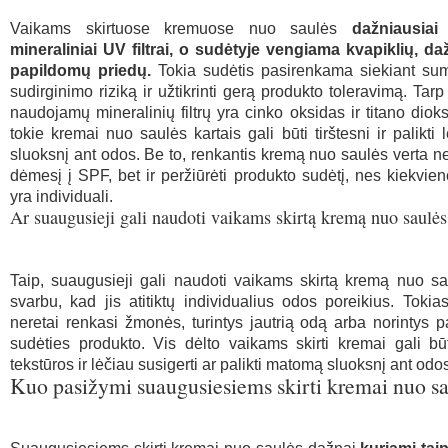
Vaikams skirtuose kremuose nuo saulės
dažniausiai
mineraliniai UV filtrai, o sudėtyje vengiama kvapiklių, daži
papildomų priedų.
Tokia sudėtis pasirenkama siekiant sum
sudirginimo riziką ir užtikrinti gerą produkto toleravimą. Tar
naudojamų mineralinių filtrų yra cinko oksidas ir titano dioks
tokie kremai nuo saulės kartais gali būti tirštesni ir palikti
sluoksnį ant odos. Be to, renkantis kremą nuo saulės verta ne 
dėmesį į SPF, bet ir peržiūrėti produkto sudėtį, nes kiekvie
yra individuali.
Ar suaugusieji gali naudoti vaikams skirtą kremą nuo saulės
Taip, suaugusieji gali naudoti vaikams skirtą kremą nuo sa
svarbu, kad jis atitiktų individualius odos poreikius. Toki
neretai renkasi žmonės, turintys jautrią odą arba norintys 
sudėties produkto. Vis dėlto vaikams skirti kremai gali būt
tekstūros ir lėčiau susigerti ar palikti matomą sluoksnį ant odo
Kuo pasižymi suaugusiesiems skirti kremai nuo s