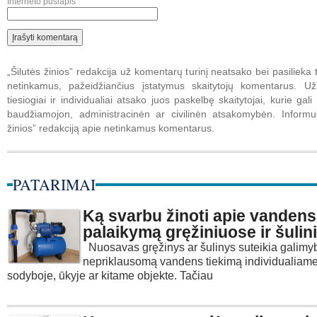
Interneto puslapis
„Šilutės žinios” redakcija už komentarų turinį neatsako bei pasilieka t
netinkamus, pažeidžiančius įstatymus skaitytojų komentarus. U
tiesiogiai ir individualiai atsako juos paskelbę skaitytojai, kurie gali 
baudžiamojon, administracinėn ar civilinėn atsakomybėn. Informuo
žinios” redakciją apie netinkamus komentarus.
PATARIMAI
Ką svarbu žinoti apie vandens
palaikymą gręžiniuose ir šuli
Nuosavas gręžinys ar šulinys suteikia galimyb
nepriklausomą vandens tiekimą individualiam
sodyboje, ūkyje ar kitame objekte. Tačiau