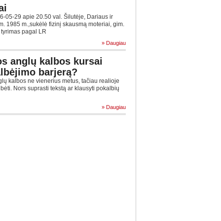
ai
5-29 apie 20.50 val. Šilutėje, Dariaus ir
im. 1985 m.,sukėlė fizinį skausmą moteriai, gim.
s tyrimas pagal LR
» Daugiau
s anglų kalbos kursai
albėjimo barjerą?
 kalbos ne vienerius metus, tačiau realioje
albėti. Nors suprasti tekstą ar klausyti pokalbių
» Daugiau