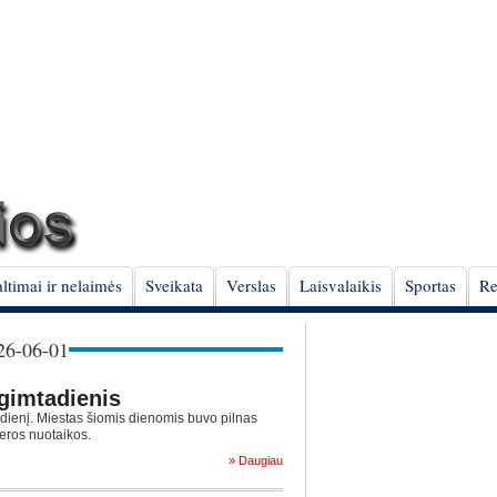
ltimai ir nelaimės
Sveikata
Verslas
Laisvalaikis
Sportas
Re
6-06-01
 gimtadienis
adienį. Miestas šiomis dienomis buvo pilnas
ir geros nuotaikos.
» Daugiau