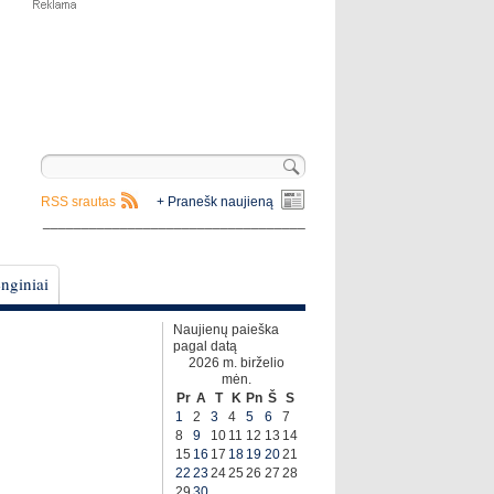
RSS srautas
+ Pranešk naujieną
__________________________________
nginiai
Naujienų paieška
pagal datą
2026 m. birželio
mėn.
Pr
A
T
K
Pn
Š
S
1
2
3
4
5
6
7
8
9
10
11
12
13
14
15
16
17
18
19
20
21
22
23
24
25
26
27
28
29
30