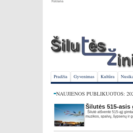
Pradžia
Gyvenimas
Kultūra
Nusika
NAUJIENOS PUBLIKUOTOS: 202
Šilutės 515-asis
Šilutė atšventė 515-ąjį gimt
muzikos, spalvų, šypsenų 