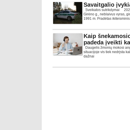
Savaitgalio įvyki
Sveikatos sutrikdymai 2026-0
Girėno g., neblaivus vyras, g
1991 m. Pradėtas ikiteismini
Kaip šnekamosio
padeda įveikti k
Daugelis žmonių mokosi anglų
situacijoje vis tiek nedrįsta k
dažnai