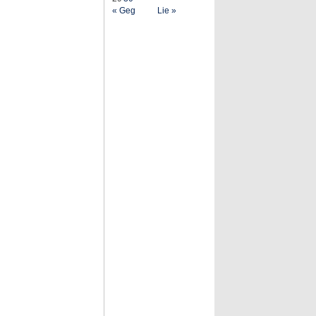
« Geg
Lie »