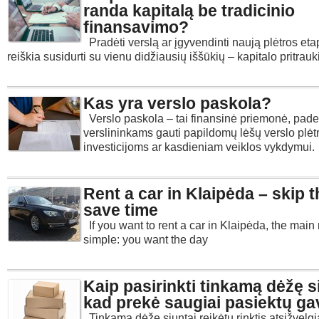
randa kapitalą be tradicinio
finansavimo?
Pradėti verslą ar įgyvendinti naują plėtros et
reiškia susidurti su vienu didžiausių iššūkių – kapitalo pritrau
Kas yra verslo paskola?
Verslo paskola – tai finansinė priemonė, pade
verslininkams gauti papildomų lėšų verslo plėtr
investicijoms ar kasdieniam veiklos vykdymui.
Rent a car in Klaipėda – skip t
save time
If you want to rent a car in Klaipėda, the main
simple: you want the day
Kaip pasirinkti tinkamą dėžę si
kad prekė saugiai pasiektų ga
Tinkamą dėžę siuntai reikėtų rinktis atsižvelgia