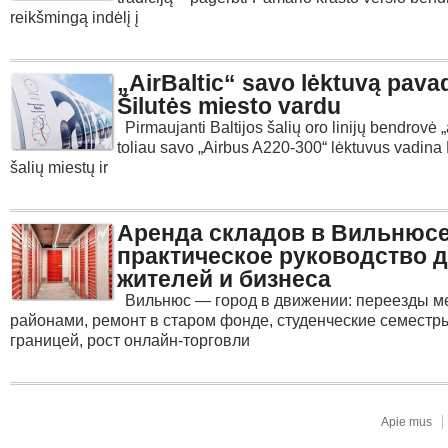
reikšmingą indėlį į
„AirBaltic“ savo lėktuvą pava
Šilutės miesto vardu
Pirmaujanti Baltijos šalių oro linijų bendrovė „a
toliau savo „Airbus A220-300“ lėktuvus vadina 
šalių miestų ir
Аренда складов в Вильнюсе
практическое руководство 
жителей и бизнеса
Вильнюс — город в движении: переезды м
районами, ремонт в старом фонде, студенческие семестр
границей, рост онлайн-торговли
Apie mus