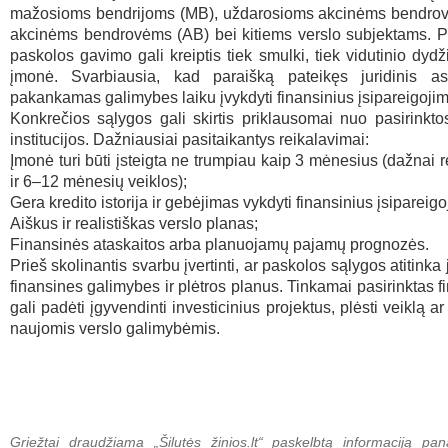
mažosioms bendrijoms (MB), uždarosioms akcinėms bendro
akcinėms bendrovėms (AB) bei kitiems verslo subjektams. P
paskolos gavimo gali kreiptis tiek smulki, tiek vidutinio dydž
įmonė. Svarbiausia, kad paraišką pateikęs juridinis a
pakankamas galimybes laiku įvykdyti finansinius įsipareigoji
Konkrečios sąlygos gali skirtis priklausomai nuo pasirinkto
institucijos. Dažniausiai pasitaikantys reikalavimai:
Įmonė turi būti įsteigta ne trumpiau kaip 3 mėnesius (dažnai 
ir 6–12 mėnesių veiklos);
Gera kredito istorija ir gebėjimas vykdyti finansinius įsipareig
Aiškus ir realistiškas verslo planas;
Finansinės ataskaitos arba planuojamų pajamų prognozės.
Prieš skolinantis svarbu įvertinti, ar paskolos sąlygos atitink
finansines galimybes ir plėtros planus. Tinkamai pasirinktas 
gali padėti įgyvendinti investicinius projektus, plėsti veiklą a
naujomis verslo galimybėmis.
Griežtai draudžiama „Šilutės žinios.lt“ paskelbtą informaciją pan