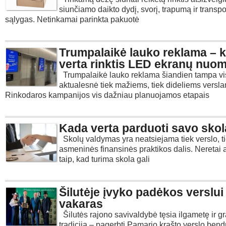
siunčiamo daikto dydį, svorį, trapumą ir transp
sąlygas. Netinkamai parinkta pakuotė
Trumpalaikė lauko reklama – 
verta rinktis LED ekranų nuo
Trumpalaikė lauko reklama šiandien tampa vi
aktualesnė tiek mažiems, tiek dideliems versl
Rinkodaros kampanijos vis dažniau planuojamos etapais
Kada verta parduoti savo sko
Skolų valdymas yra neatsiejama tiek verslo, t
asmeninės finansinės praktikos dalis. Neretai a
taip, kad turima skola gali
Šilutėje įvyko padėkos verslui
vakaras
Šilutės rajono savivaldybė tęsia ilgametę ir gr
tradiciją – pagerbti Pamario krašto verslo be