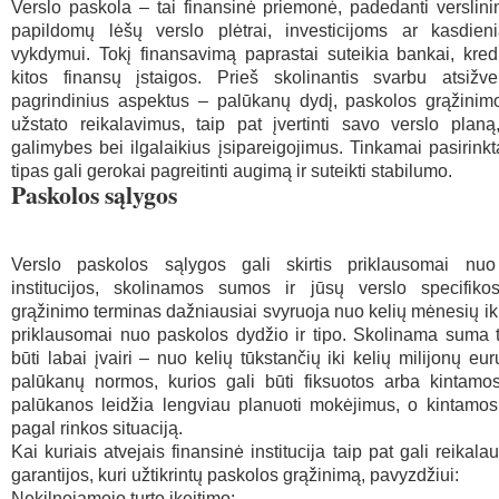
Verslo paskola – tai finansinė priemonė, padedanti verslin
papildomų lėšų verslo plėtrai, investicijoms ar kasdien
vykdymui. Tokį finansavimą paprastai suteikia bankai, kredi
kitos finansų įstaigos. Prieš skolinantis svarbu atsižvel
pagrindinius aspektus – palūkanų dydį, paskolos grąžinimo
užstato reikalavimus, taip pat įvertinti savo verslo planą
galimybes bei ilgalaikius įsipareigojimus. Tinkamai pasirink
tipas gali gerokai pagreitinti augimą ir suteikti stabilumo.
Paskolos sąlygos
Verslo paskolos sąlygos gali skirtis priklausomai nuo
institucijos, skolinamos sumos ir jūsų verslo specifiko
grąžinimo terminas dažniausiai svyruoja nuo kelių mėnesių iki
priklausomai nuo paskolos dydžio ir tipo. Skolinama suma t
būti labai įvairi – nuo kelių tūkstančių iki kelių milijonų eurų
palūkanų normos, kurios gali būti fiksuotos arba kintamos
palūkanos leidžia lengviau planuoti mokėjimus, o kintamos 
pagal rinkos situaciją.
Kai kuriais atvejais finansinė institucija taip pat gali reikalau
garantijos, kuri užtikrintų paskolos grąžinimą, pavyzdžiui:
Nekilnojamojo turto įkeitimo;