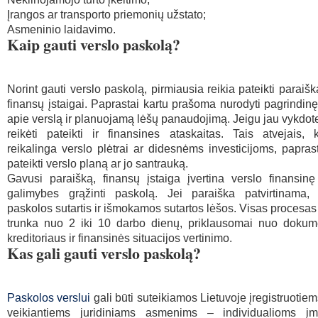
Įrangos ar transporto priemonių užstato;
Asmeninio laidavimo.
Kaip gauti verslo paskolą?
Norint gauti verslo paskolą, pirmiausia reikia pateikti paraišk
finansų įstaigai. Paprastai kartu prašoma nurodyti pagrindinę
apie verslą ir planuojamą lėšų panaudojimą. Jeigu jau vykdote 
reikėti pateikti ir finansines ataskaitas. Tais atvejais,
reikalinga verslo plėtrai ar didesnėms investicijoms, papra
pateikti verslo planą ar jo santrauką.
Gavusi paraišką, finansų įstaiga įvertina verslo finansinę 
galimybes grąžinti paskolą. Jei paraiška patvirtinama,
paskolos sutartis ir išmokamos sutartos lėšos. Visas procesas
trunka nuo 2 iki 10 darbo dienų, priklausomai nuo dokume
kreditoriaus ir finansinės situacijos vertinimo.
Kas gali gauti verslo paskolą?
Paskolos verslui
gali būti suteikiamos Lietuvoje įregistruotiems 
veikiantiems juridiniams asmenims – individualioms įm