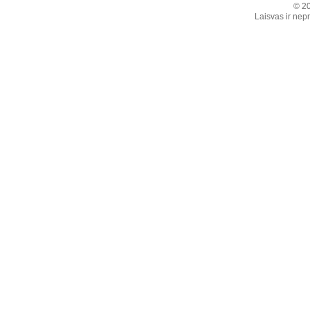
© 20
Laisvas ir nepr