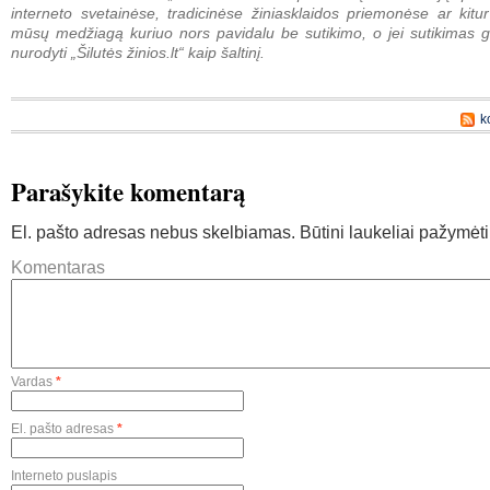
interneto svetainėse, tradicinėse žiniasklaidos priemonėse ar kitur
mūsų medžiagą kuriuo nors pavidalu be sutikimo, o jei sutikimas g
nurodyti „Šilutės žinios.lt“ kaip šaltinį.
k
Parašykite komentarą
El. pašto adresas nebus skelbiamas.
Būtini laukeliai pažymėt
Komentaras
Vardas
*
El. pašto adresas
*
Interneto puslapis