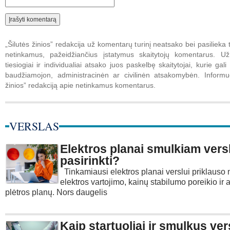
„Šilutės žinios” redakcija už komentarų turinį neatsako bei pasilieka t
netinkamus, pažeidžiančius įstatymus skaitytojų komentarus. U
tiesiogiai ir individualiai atsako juos paskelbę skaitytojai, kurie gali 
baudžiamojon, administracinėn ar civilinėn atsakomybėn. Informuo
žinios” redakciją apie netinkamus komentarus.
VERSLAS
Elektros planai smulkiam versl
pasirinkti?
Tinkamiausi elektros planai verslui priklauso
elektros vartojimo, kainų stabilumo poreikio ir a
plėtros planų. Nors daugelis
Kaip startuoliai ir smulkus ver