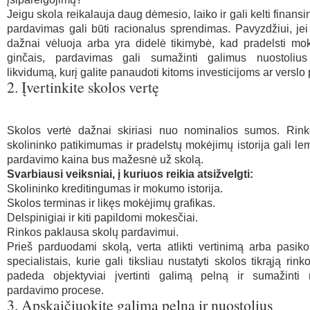
Jeigu skola reikalauja daug dėmesio, laiko ir gali kelti finansin
pardavimas gali būti racionalus sprendimas. Pavyzdžiui, jei
dažnai vėluoja arba yra didelė tikimybė, kad pradelsti mo
ginčais, pardavimas gali sumažinti galimus nuostolius 
likvidumą, kurį galite panaudoti kitoms investicijoms ar verslo
2. Įvertinkite skolos vertę
Skolos vertė dažnai skiriasi nuo nominalios sumos. Rink
skolininko patikimumas ir pradelstų mokėjimų istorija gali lem
pardavimo kaina bus mažesnė už skolą.
Svarbiausi veiksniai, į kuriuos reikia atsižvelgti:
Skolininko kreditingumas ir mokumo istorija.
Skolos terminas ir likęs mokėjimų grafikas.
Delspinigiai ir kiti papildomi mokesčiai.
Rinkos paklausa skolų pardavimui.
Prieš parduodami skolą, verta atlikti vertinimą arba pasiko
specialistais, kurie gali tiksliau nustatyti skolos tikrąją rink
padeda objektyviai įvertinti galimą pelną ir sumažinti 
pardavimo procese.
3. Apskaičiuokite galimą pelną ir nuostolius