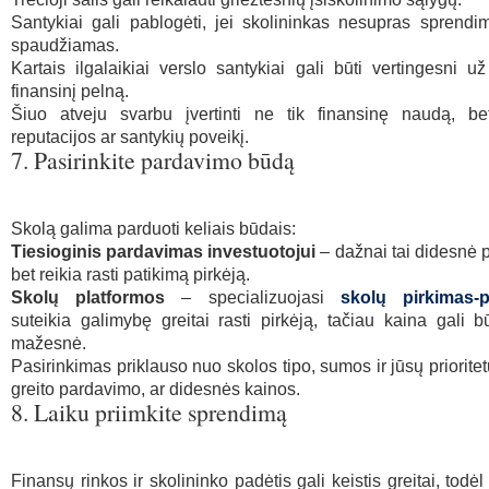
Santykiai gali pablogėti, jei skolininkas nesupras sprendi
spaudžiamas.
Kartais ilgalaikiai verslo santykiai gali būti vertingesni už
finansinį pelną.
Šiuo atveju svarbu įvertinti ne tik finansinę naudą, be
reputacijos ar santykių poveikį.
7. Pasirinkite pardavimo būdą
Skolą galima parduoti keliais būdais:
Tiesioginis pardavimas investuotojui
– dažnai tai didesnė 
bet reikia rasti patikimą pirkėją.
Skolų platformos
– specializuojasi
skolų pirkimas-
suteikia galimybę greitai rasti pirkėją, tačiau kaina gali bū
mažesnė.
Pasirinkimas priklauso nuo skolos tipo, sumos ir jūsų prioritet
greito pardavimo, ar didesnės kainos.
8. Laiku priimkite sprendimą
Finansų rinkos ir skolininko padėtis gali keistis greitai, tod