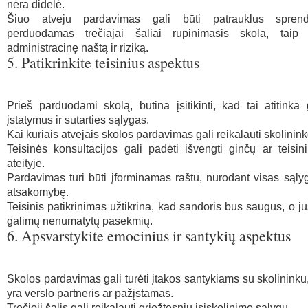
nėra didelė.
Šiuo atveju pardavimas gali būti patrauklus spren
perduodamas trečiajai šaliai rūpinimasis skola, taip
administracinę naštą ir riziką.
5. Patikrinkite teisinius aspektus
Prieš parduodami skolą, būtina įsitikinti, kad tai atitinka 
įstatymus ir sutarties sąlygas.
Kai kuriais atvejais skolos pardavimas gali reikalauti skolinink
Teisinės konsultacijos gali padėti išvengti ginčų ar teisi
ateityje.
Pardavimas turi būti įforminamas raštu, nurodant visas sąlyg
atsakomybę.
Teisinis patikrinimas užtikrina, kad sandoris bus saugus, o jū
galimų nenumatytų pasekmių.
6. Apsvarstykite emocinius ir santykių aspektus
Skolos pardavimas gali turėti įtakos santykiams su skolininku,
yra verslo partneris ar pažįstamas.
Trečioji šalis gali reikalauti griežtesnių įsiskolinimo sąlygų.