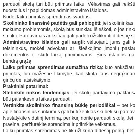
parduoti skolą turi būti priimtas laiku. Vėlavimas gali reikšt
nuostolius ir papildomas administravimo išlaidas.
Kodėl laiku priimtas sprendimas svarbus:
Skolininko finansinė padėtis gali pablogėti:
jei skolininkas
mokumo problemomis, skolą bus sunkiau išieškoti, o jos rinko
smukti. Pardavimas anksčiau gali padėti užsitikrinti didesnę 
Administravimo išlaidos gali augti:
vėluojant, jums gali t
teisininkus, mokėti advokatų ar išieškojimo įmonių paslau
dokumentus ir skirti laiką priminimams. Šios išlaidos gal
bendrą grąžą.
Laiku priimtas sprendimas sumažina riziką:
kuo anksčiau
priimtas, tuo mažesnė tikimybė, kad skola taps negrąžinam
ginčų dėl atsiskaitymo.
Praktiniai patarimai:
Stebėkite rinkos tendencijas
: jei skolų pardavimo paklaus
būti palankesnis laikas parduoti.
Vertinkite skolininko finansinę būklę periodiškai
– bet ko
apie finansinius sunkumus gali būti ženklas skubėti su parda
Nustatykite vidutinį terminą, per kurį norite parduoti skolą. Jei
praeina, peržiūrėkite sprendimą ir priimkite veiksmus.
Laiku priimtas sprendimas ne tik užtikrina didesnį pelną, bet