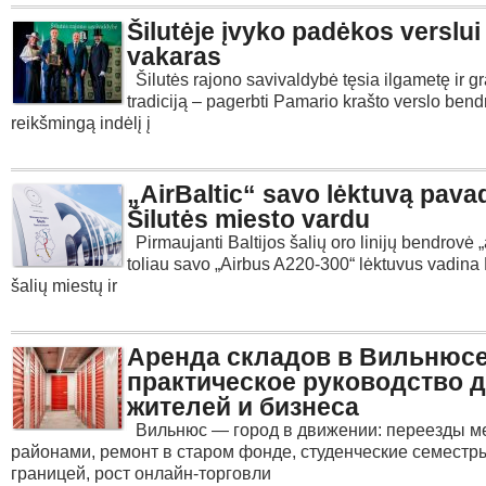
Šilutėje įvyko padėkos verslui
vakaras
Šilutės rajono savivaldybė tęsia ilgametę ir gr
tradiciją – pagerbti Pamario krašto verslo be
reikšmingą indėlį į
„AirBaltic“ savo lėktuvą pava
Šilutės miesto vardu
Pirmaujanti Baltijos šalių oro linijų bendrovė „a
toliau savo „Airbus A220-300“ lėktuvus vadina 
šalių miestų ir
Аренда складов в Вильнюсе
практическое руководство 
жителей и бизнеса
Вильнюс — город в движении: переезды м
районами, ремонт в старом фонде, студенческие семестр
границей, рост онлайн-торговли