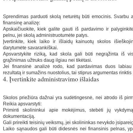
Sprendimas parduoti skolą neturėtų būti emocinis. Svarbu atl
finansinę analizę:
Apskaičiuokite, kiek galite gauti iš pardavimo ir palyginki
pelnu, jei skolą administruotumėte patys.
Įvertinkite, kiek laiko ir išlaidų kainuotų skolos išieškoji
darytumėte savarankiškai.
Apsvarstykite riziką, kad skola gali būti negrąžinta iš v
grąžinimas užtruks daug ilgiau nei tikėtasi.
Jei finansinė analizė rodo, kad pardavimas duos labia
rezultatą ir sumažins nuostolius, tai stiprus argumentas rinktis š
4. Įvertinkite administravimo išlaidas
Skolos priežiūra dažnai yra sudėtingesnė, nei atrodo iš pirm
Reikia apsvarstyti:
Priminti skolininkui apie mokėjimus, stebėti jų vykdymą 
dokumentaciją.
Gali prireikti teisinių veiksmų, jei skolininkas nevykdo įsiparei
Laiko sąnaudos gali būti didesnės nei finansinis pelnas, yp