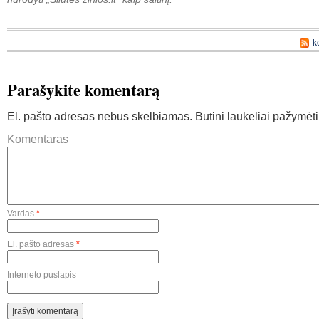
k
Parašykite komentarą
El. pašto adresas nebus skelbiamas.
Būtini laukeliai pažymėt
Komentaras
Vardas
*
El. pašto adresas
*
Interneto puslapis