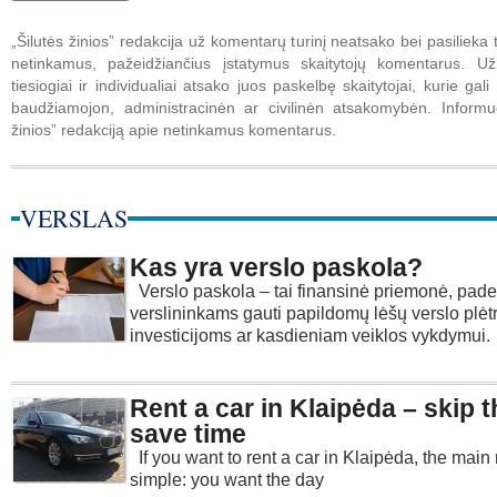
„Šilutės žinios” redakcija už komentarų turinį neatsako bei pasilieka t
netinkamus, pažeidžiančius įstatymus skaitytojų komentarus. U
tiesiogiai ir individualiai atsako juos paskelbę skaitytojai, kurie gali 
baudžiamojon, administracinėn ar civilinėn atsakomybėn. Informuo
žinios” redakciją apie netinkamus komentarus.
VERSLAS
Kas yra verslo paskola?
Verslo paskola – tai finansinė priemonė, pade
verslininkams gauti papildomų lėšų verslo plėtr
investicijoms ar kasdieniam veiklos vykdymui.
Rent a car in Klaipėda – skip t
save time
If you want to rent a car in Klaipėda, the main
simple: you want the day