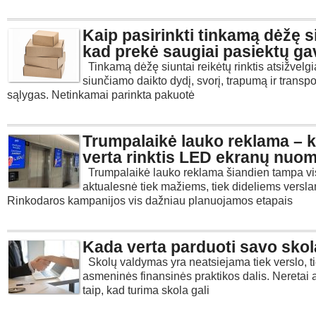
Kaip pasirinkti tinkamą dėžę si
kad prekė saugiai pasiektų ga
Tinkamą dėžę siuntai reikėtų rinktis atsižvelgia
siunčiamo daikto dydį, svorį, trapumą ir transp
sąlygas. Netinkamai parinkta pakuotė
Trumpalaikė lauko reklama – 
verta rinktis LED ekranų nuo
Trumpalaikė lauko reklama šiandien tampa vi
aktualesnė tiek mažiems, tiek dideliems versl
Rinkodaros kampanijos vis dažniau planuojamos etapais
Kada verta parduoti savo sko
Skolų valdymas yra neatsiejama tiek verslo, t
asmeninės finansinės praktikos dalis. Neretai a
taip, kad turima skola gali