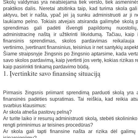
Skolų valdymas yra neatsiejama tiek verslo, tiek asmeninė
praktikos dalis. Neretai atsitinka taip, kad turima skola gali
aktyvu, bet ir našta, ypač jei ją sunku administruoti ar ji n
laukiamo pelno. Tokiais atvejais atsiranda galimybė skolą p
sprendimas gali padėti išvengti papildomų nuostolių,
administracinę naštą ir užtikrinti likvidumą. Tačiau, kaip 
finansinis sprendimas, skolos pardavimas reikalauja 
vertinimo, įvertinant finansinius, teisinius ir net santykių aspek
Šiame straipsnyje žingsnis po žingsnio aptarsime, kada verta
savo skolos pardavimą, kaip įvertinti jos vertę, kokias rizikas rei
kaip pasirinkti tinkamą pardavimo būdą.
1. Įvertinkite savo finansinę situaciją
Pirmasis žingsnis priimant sprendimą parduoti skolą yra 
finansinės padėties supratimas. Tai reiškia, kad reikia atsa
svarbius klausimus:
Ar skola atneša pastovų pelną?
Ar turite laiko ir resursų administruoti skolą, stebėti skolinin
rengti priminimus ar teisines procedūras?
Ar skola gali tapti finansine našta ar rizika dėl galim
įsipareigojimų?