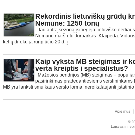
Rekordinis lietuviškų grūdų k
Nemune: 1250 tonų
Jau antrą sezoną įsibėgėja lietuviško derliaus 
Nemunu maršrutu Jurbarkas–Klaipėda. Vidau
kelių direkcija rugpjūčio 20 d. į
Kaip vyksta MB steigimas ir k
verta kreiptis į specialistus?
Mažosios bendrijos (MB) steigimas – populia
pasirinkimas pradedantiesiems verslininkams L
MB yra lanksti smulkaus verslo forma, nereikalaujanti įstatinio
Apie mus
© 20
Laisvas ir nepr