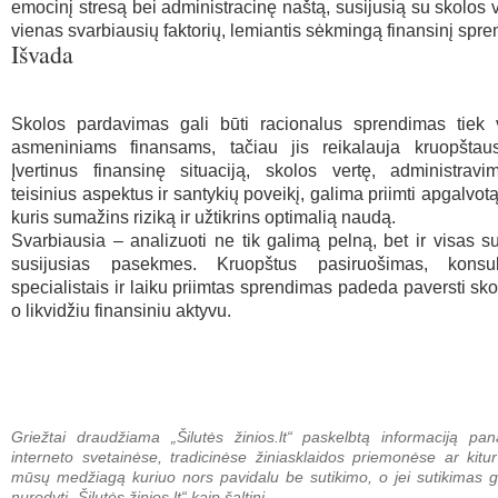
emocinį stresą bei administracinę naštą, susijusią su skolos 
vienas svarbiausių faktorių, lemiantis sėkmingą finansinį spr
Išvada
Skolos pardavimas gali būti racionalus sprendimas tiek ve
asmeniniams finansams, tačiau jis reikalauja kruopštaus
Įvertinus finansinę situaciją, skolos vertę, administravi
teisinius aspektus ir santykių poveikį, galima priimti apgalvo
kuris sumažins riziką ir užtikrins optimalią naudą.
Svarbiausia – analizuoti ne tik galimą pelną, bet ir visas 
susijusias pasekmes. Kruopštus pasiruošimas, konsul
specialistais ir laiku priimtas sprendimas padeda paversti sko
o likvidžiu finansiniu aktyvu.
Griežtai draudžiama „Šilutės žinios.lt“ paskelbtą informaciją pan
interneto svetainėse, tradicinėse žiniasklaidos priemonėse ar kitur
mūsų medžiagą kuriuo nors pavidalu be sutikimo, o jei sutikimas g
nurodyti „Šilutės žinios.lt“ kaip šaltinį.