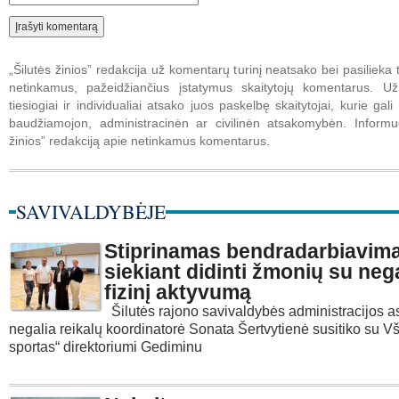
„Šilutės žinios” redakcija už komentarų turinį neatsako bei pasilieka t
netinkamus, pažeidžiančius įstatymus skaitytojų komentarus. U
tiesiogiai ir individualiai atsako juos paskelbę skaitytojai, kurie gali 
baudžiamojon, administracinėn ar civilinėn atsakomybėn. Informuo
žinios” redakciją apie netinkamus komentarus.
SAVIVALDYBĖJE
Stiprinamas bendradarbiavim
siekiant didinti žmonių su neg
fizinį aktyvumą
Šilutės rajono savivaldybės administracijos 
negalia reikalų koordinatorė Sonata Šertvytienė susitiko su Vš
sportas“ direktoriumi Gediminu