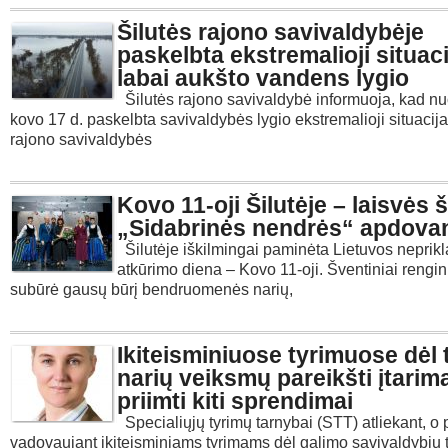
Šilutės rajono savivaldybėje
paskelbta ekstremalioji situaci
labai aukšto vandens lygio
Šilutės rajono savivaldybė informuoja, kad n
kovo 17 d. paskelbta savivaldybės lygio ekstremalioji situacija
rajono savivaldybės
Kovo 11-oji Šilutėje – laisvės š
„Sidabrinės nendrės“ apdova
Šilutėje iškilmingai paminėta Lietuvos nepri
atkūrimo diena – Kovo 11-oji. Šventiniai rengin
subūrė gausų būrį bendruomenės narių,
Ikiteisminiuose tyrimuose dėl 
narių veiksmų pareikšti įtarima
priimti kiti sprendimai
Specialiųjų tyrimų tarnybai (STT) atliekant, o 
vadovaujant ikiteisminiams tyrimams dėl galimo savivaldybių 