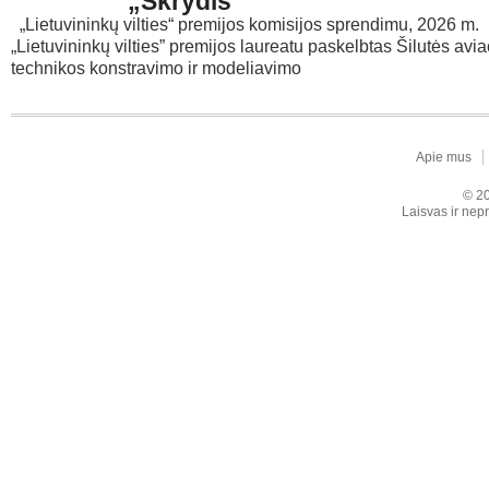
„Skrydis“
„Lietuvininkų vilties“ premijos komisijos sprendimu, 2026 m.
„Lietuvininkų vilties” premijos laureatu paskelbtas Šilutės avi
technikos konstravimo ir modeliavimo
Apie mus
© 20
Laisvas ir nepr