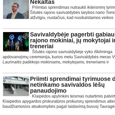
Nekaltas
Priimtas sprendimas nutraukti ikiteisminį tyri
Šilutės rajono savivaldybės tarybos nario Tom
atžvilgiu, nustačius, kad nusikalstamos veikos
Savivaldybėje pagerbti gabiau
rajono mokiniai, jų mokytojai i
treneriai
Šilutės rajono savivaldybėje vyko iškilminga
apdovanojimų ceremonija, kurios metu Savivaldybės meras V
Laurinaitis padėkojo mokiniams, mokytojams, treneriams ir
Priimti sprendimai tyrimuose d
netinkamo savivaldos lėšų
panaudojimo
Klaipėdos apylinkės teismas nutartimis patvir
Klaipėdos apygardos prokuratūros prokurorų sprendimus atlei
baudžiamosios atsakomybės pagal laidavimą buvusį Tauragė