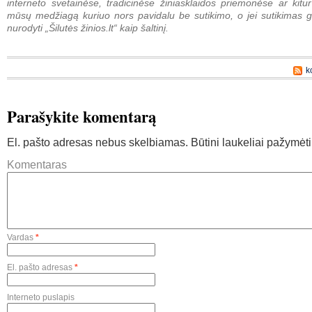
interneto svetainėse, tradicinėse žiniasklaidos priemonėse ar kitur
mūsų medžiagą kuriuo nors pavidalu be sutikimo, o jei sutikimas g
nurodyti „Šilutės žinios.lt“ kaip šaltinį.
k
Parašykite komentarą
El. pašto adresas nebus skelbiamas.
Būtini laukeliai pažymėt
Komentaras
Vardas
*
El. pašto adresas
*
Interneto puslapis