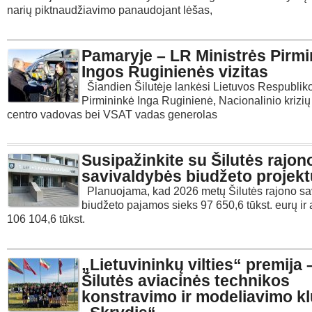
narių piktnaudžiavimo panaudojant lėšas,
Pamaryje – LR Ministrės Pirm
Ingos Ruginienės vizitas
Šiandien Šilutėje lankėsi Lietuvos Respubliko
Pirmininkė Inga Ruginienė, Nacionalinio krizi
centro vadovas bei VSAT vadas generolas
Susipažinkite su Šilutės rajon
savivaldybės biudžeto projekt
Planuojama, kad 2026 metų Šilutės rajono sa
biudžeto pajamos sieks 97 650,6 tūkst. eurų ir
106 104,6 tūkst.
„Lietuvininkų vilties“ premija 
Šilutės aviacinės technikos
konstravimo ir modeliavimo kl