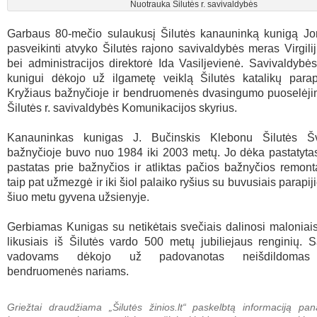
Nuotrauka Šilutės r. savivaldybės
Garbaus 80-mečio sulaukusį Šilutės kanauninką kunigą Jo
pasveikinti atvyko Šilutės rajono savivaldybės meras Virgili
bei administracijos direktorė Ida Vasiljevienė. Savivaldybės
kunigui dėkojo už ilgametę veiklą Šilutės katalikų parap
Kryžiaus bažnyčioje ir bendruomenės dvasingumo puoselėji
Šilutės r. savivaldybės Komunikacijos skyrius.
Kanauninkas kunigas J. Bučinskis Klebonu Šilutės Šv
bažnyčioje buvo nuo 1984 iki 2003 metų. Jo dėka pastatyta
pastatas prie bažnyčios ir atliktas pačios bažnyčios remon
taip pat užmezgė ir iki šiol palaiko ryšius su buvusiais parapiji
šiuo metu gyvena užsienyje.
Gerbiamas Kunigas su netikėtais svečiais dalinosi maloniais
likusiais iš Šilutės vardo 500 metų jubiliejaus renginių. 
vadovams dėkojo už padovanotas neišdildomas 
bendruomenės nariams.
Griežtai draudžiama „Šilutės žinios.lt“ paskelbtą informaciją pan