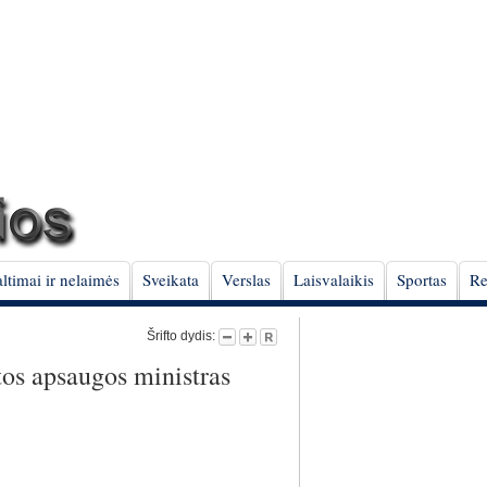
ltimai ir nelaimės
Sveikata
Verslas
Laisvalaikis
Sportas
Re
Šrifto dydis:
tos apsaugos ministras