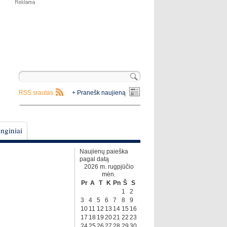
RSS srautas
+ Pranešk naujieną
__________________________________
nginiai
Naujienų paieška
pagal datą
2026 m. rugpjūčio
mėn.
Pr
A
T
K
Pn
Š
S
1
2
3
4
5
6
7
8
9
10
11
12
13
14
15
16
17
18
19
20
21
22
23
24
25
26
27
28
29
30