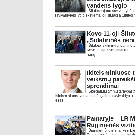
vandens lygio
Šilutės rajono savivaldybė i
savivaldybės lygio ekstremalioji situacija Šilutės
Kovo 11-oji Šilut
„Sidabrinės nen
Šilutėje iškilmingai paminėt
Kovo 11-oji. Šventiniai reng
narių,
Ikiteisminiuose 
veiksmų pareikšti 
sprendimai
Specialiųjų tyrimų tarnybai (
ikiteisminiams tyrimams dėl galimo savivaldybių
lėšas,
Pamaryje – LR M
Ruginienės vizit
Šiandien Šilutėje lankėsi Li