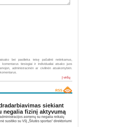
atsako bei pasilieka teisę pašalinti netinkamus,
komentarus tiesiogiai ir individualiai atsako juos
žiamojon, administracinėn ar civilinėn atsakomybėn.
s komentarus.
Į viršų
RSS
dradarbiavimas siekiant
u negalia fizinį aktyvumą
administracijos asmenų su negalia reikalų
ė susitiko su VšĮ „Šilutės sportas“ direktoriumi