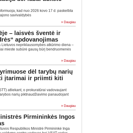
nformuoja, kad nuo 2026 kovo 17 d. paskelbta
 rajono savivaldybės
» Daugiau
ėje – laisvės šventė ir
drės“ apdovanojimas
a Lietuvos nepriklausomybės atkūrimo diena –
iniai mieste subūrė gausų būrį bendruomenės
» Daugiau
tyrimuose dėl tarybų narių
įtarimai ir priimti kiti
STT) atliekant, o prokuratūrai vadovaujant
 tarybos narių piktnaudžiavimo panaudojant
» Daugiau
inistrės Pirmininkės Ingos
as
etuvos Respublikos Ministrė Pirmininkė Inga