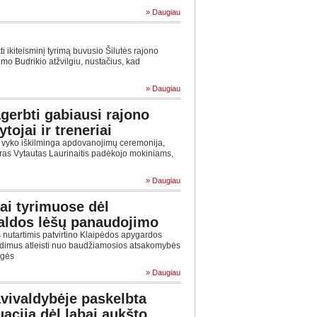
» Daugiau
 ikiteisminį tyrimą buvusio Šilutės rajono
mo Budrikio atžvilgiu, nustačius, kad
» Daugiau
gerbti gabiausi rajono
tojai ir treneriai
 vyko iškilminga apdovanojimų ceremonija,
as Vytautas Laurinaitis padėkojo mokiniams,
» Daugiau
ai tyrimuose dėl
aldos lėšų panaudojimo
nutartimis patvirtino Klaipėdos apygardos
ndimus atleisti nuo baudžiamosios atsakomybės
agės
» Daugiau
avivaldybėje paskelbta
uacija dėl labai aukšto