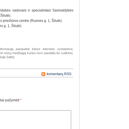
ldybės vadovais ir specialistais Savivaldybės
Šilutė).
 priežiūros centre (Rusnės g. 1, Šilutė).
 g. 1, Šilutė).
nformaciją panaudoti kitose interneto svetainėse,
tinti mūsų medžiagą kuriuo nors pavidalu be sutikimo,
aip šaltinį.
komentarų RSS
liai pažymėti
*