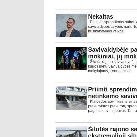
Nekaltas
Priimtas sprendimas nutraukti
savivaldybės tarybos nario To
nusikalstamos veikos
Savivaldybėje pa
mokiniai, jų moky
Šilutės rajono savivaldybėje
kurios metu Savivaldybės mer
mokytojams, treneriams ir
Priimti sprendim
netinkamo saviv
Klaipėdos apylinkės teismas 
prokuratūros prokurorų spre
pagal laidavimą buvusį Taur
Šilutės rajono s
ekstremalioji sit