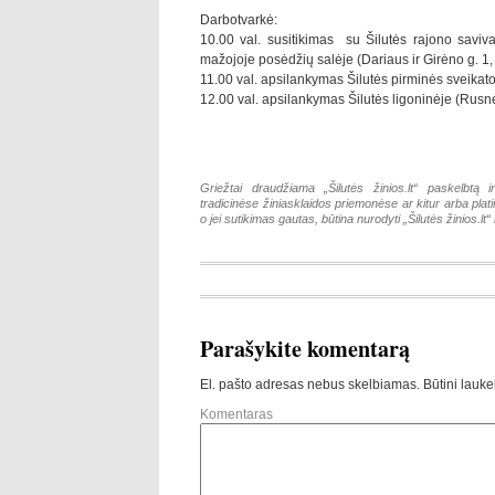
Darbotvarkė:
10.00 val. susitikimas su Šilutės rajono saviva
mažojoje posėdžių salėje (Dariaus ir Girėno g. 1, 
11.00 val. apsilankymas Šilutės pirminės sveikatos
12.00 val. apsilankymas Šilutės ligoninėje (Rusnės
Griežtai draudžiama „Šilutės žinios.lt“ paskelbtą i
tradicinėse žiniasklaidos priemonėse ar kitur arba pla
o jei sutikimas gautas, būtina nurodyti „Šilutės žinios.lt“ k
Parašykite komentarą
El. pašto adresas nebus skelbiamas.
Būtini lauke
Komentaras