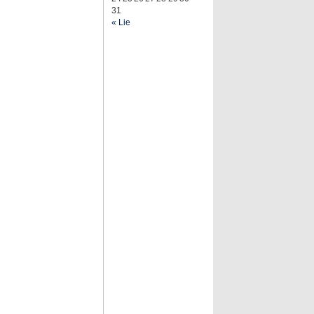
31
« Lie