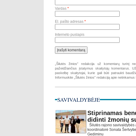
Vardas
*
El. pašto adresas
*
Interneto puslapis
„Šilutės žinios” redakcija už komentarų turinį ne
pažeidžiančius įstatymus skaitytojų komentarus. Už 
paskelbę skaitytojai, kurie gali būti patraukti baud
Informuokite „Šilutės žinios” redakciją apie netinkamu
SAVIVALDYBĖJE
Stiprinamas ben
didinti žmonių s
Šilutės rajono savivaldybės 
koordinatorė Sonata Šertvytien
Gediminu