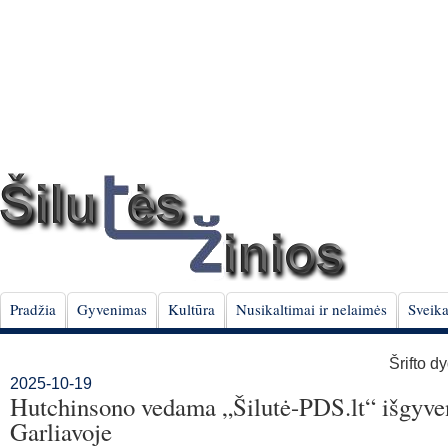
Pradžia
Gyvenimas
Kultūra
Nusikaltimai ir nelaimės
Sveika
Šrifto d
2025-10-19
Hutchinsono vedama „Šilutė-PDS.lt“ išgyven
Garliavoje