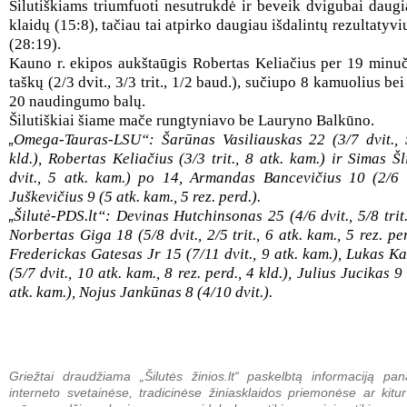
Šilutiškiams triumfuoti nesutrukdė ir beveik dvigubai daug
klaidų (15:8), tačiau tai atpirko daugiau išdalintų rezultatyv
(28:19).
Kauno r. ekipos aukštaūgis Robertas Keliačius per 19 minu
taškų (2/3 dvit., 3/3 trit., 1/2 baud.), sučiupo 8 kamuolius b
20 naudingumo balų.
Šilutiškiai šiame mače rungtyniavo be Lauryno Balkūno.
Omega-Tauras-LSU“: Šarūnas Vasiliauskas 22 (3/7 dvit., 5
„
kld.), Robertas Keliačius (3/3 trit., 8 atk. kam.) ir Simas Šl
dvit., 5 atk. kam.) po 14, Armandas Bancevičius 10 (2/6 t
Juškevičius 9 (5 atk. kam., 5 rez. perd.).
Šilutė-PDS.lt“: Devinas Hutchinsonas 25 (4/6 dvit., 5/8 trit.
„
Norbertas Giga 18 (5/8 dvit., 2/5 trit., 6 atk. kam., 5 rez. per
Frederickas Gatesas Jr 15 (7/11 dvit., 9 atk. kam.), Lukas K
(5/7 dvit., 10 atk. kam., 8 rez. perd., 4 kld.), Julius Jucikas 9 
atk. kam.), Nojus Jankūnas 8 (4/10 dvit.).
Griežtai draudžiama „Šilutės žinios.lt“ paskelbtą informaciją pan
interneto svetainėse, tradicinėse žiniasklaidos priemonėse ar kitur