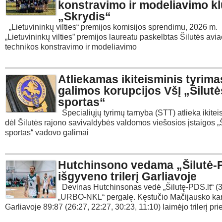
konstravimo ir modeliavimo kl
„Skrydis“
„Lietuvininkų vilties“ premijos komisijos sprendimu, 2026 m.
„Lietuvininkų vilties” premijos laureatu paskelbtas Šilutės avi
technikos konstravimo ir modeliavimo
Atliekamas ikiteisminis tyrima
galimos korupcijos VšĮ „Šilutė
sportas“
Specialiųjų tyrimų tarnyba (STT) atlieka ikitei
dėl Šilutės rajono savivaldybės valdomos viešosios įstaigos „
sportas“ vadovo galimai
Hutchinsono vedama „Šilutė-P
išgyveno trilerį Garliavoje
Devinas Hutchinsonas vedė „Šilutę-PDS.lt“ (3-2
„URBO-NKL“ pergalę. Kęstučio Mačijausko ka
Garliavoje 89:87 (26:27, 22:27, 30:23, 11:10) laimėjo trilerį pri