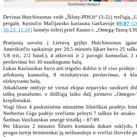
Nuotrauka nklyga.lt
Devinas Hutchinsonas vedė „Šilutę-PDS.lt“ (3-2) į trečiąj
pergalę. Kęstučio Mačijausko kariauna Garliavoje
89:87
(26
30:23, 11:10)
laimėjo trilerį prieš Kauno r. „Omegą-Taurą-LS
Praėjusią savaitę į Lietuvą grįžęs Hutchinsonas įgaun
Amerikiečio sąskaitoje per 29,5 minutės šįkart buvo 25 taškai
5/8 trit., 2/2 baud.), 4 atkovoti ir 2 pavogti kamuoliai, 3 
perdavimai bei 30 naudingumo balų.
Lukas Kazlauskas buvo arti trigubo dublio ir iš viso pridėjo 
atšokusių kamuolių, 8 rezultatyvius perdavimus, 4 kl
efektyvumo balų.
Atkakliame mūšyje nė vienai ekipai nepavyko susikurti did
taškų pranašumo, o didžiąją laiko dalį pirmavo „Omegos
krepšininkai.
Visgi likus 4 paskutinėms minutėms šilutiškiai pradėjo lem
Norbertas Giga padėjo svečiams pelnyti 7 taškus be atsako 
Šarūnas Vasiliauskas smeigė tritaškį – 87:89.
Per likusias 2 minutes Šilutės komanda dukart suklydo, b
progas turėję šeimininkai jų neišnaudojo ir svečiai išsivežė p