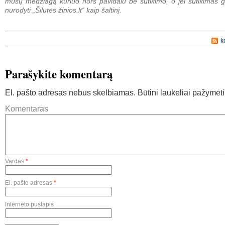
mūsų medžiagą kuriuo nors pavidalu be sutikimo, o jei sutikimas g
nurodyti „Šilutės žinios.lt“ kaip šaltinį.
k
Parašykite komentarą
El. pašto adresas nebus skelbiamas.
Būtini laukeliai pažymėt
Komentaras
Vardas
*
El. pašto adresas
*
Interneto puslapis