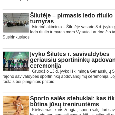
Šilutėje – pirmasis ledo ritulio
turnyras
Istorinė akimirka – Šilutėje vasario 8 d. įvyko 
ledo ritulio turnyras mero Vytauto Laurinaičio ta
Susirinkusiuos
Įvyko Šilutės r. savivaldybės
geriausių sportininkų apdova
ceremonija
Gruodžio 13 d. įvyko iškilminga Geriausiųjų Š
rajono savivaldybės sportininkų apdovanojimų ceremonija. J
raštais bei piniginiais prizais
Sporto salės stebuklai: kas tik
būtina jūsų treniruotėms
Kiekvienas, kuris žengia į sporto salę, turi sav
kai kurie nori numesti svorio, kiti – sustiprinti 