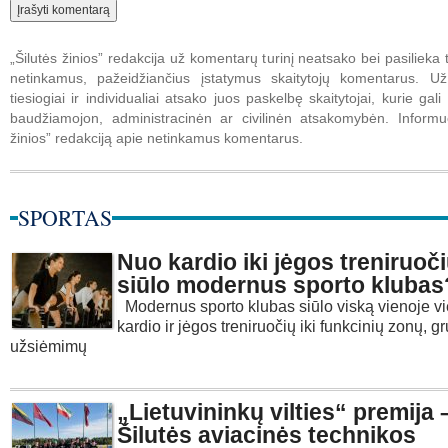
„Šilutės žinios” redakcija už komentarų turinį neatsako bei pasilieka t
netinkamus, pažeidžiančius įstatymus skaitytojų komentarus. U
tiesiogiai ir individualiai atsako juos paskelbę skaitytojai, kurie gali 
baudžiamojon, administracinėn ar civilinėn atsakomybėn. Informuo
žinios” redakciją apie netinkamus komentarus.
SPORTAS
Nuo kardio iki jėgos treniruoči
siūlo modernus sporto klubas
Modernus sporto klubas siūlo viską vienoje vi
kardio ir jėgos treniruočių iki funkcinių zonų, g
užsiėmimų
„Lietuvininkų vilties“ premija 
Šilutės aviacinės technikos