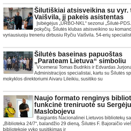
Šilutiškiai atsisveikina su vyr.
Vaišvila, jį pakeis asistentas
Įsibėgėjus „URBO-NKL“ sezonui „Šilutė-PDS.lt
pokyčių. Šilutės klubas atsisveikino su koman
vyriausiuoju treneriu dirbusiu Ryčiu Vaišvila. 54-erių specialis
Šilutės baseinas papuoštas
„Parateam Lietuva“ simboliu
Vicemerai Tomas Budrikis ir Edvardas Jurjon
Administracijos specialistai, kartu su Šilutės sp
mokyklos direktoriumi Aivaru Lileikiu, susitiko su
Naujo formato renginys biblio
funkcinė treniruotė su Sergėj
Maslobojevu
Baigiantis Nacionalinei Lietuvos bibliotekų sa
„Biblioteka 24/7“, balandžio 29 dieną, Šilutės F. Bajoraičio vie
bibliotekoje vyko susitikimas ir