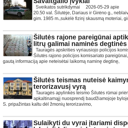
Savaitgalio įvykiai
Sveikatos sutrikdymai 2026-05-29 apie
20.50 val. Šilutėje, Dariaus ir Girėno g., neblai
gim. 1985 m.,sukėlė fizinį skausmą moteriai, g
Šilutės rajone pareigūnai apti
litrų galimai naminės degtinės
Tauragės apskrities vyriausiojo policijos komi
Šilutės rajono policijos komisariato pareigūnai,
gautą informaciją apie neteisėtai laikomą naminę degtinę,
Šilutės teismas nuteisė kaim
terorizavusį vyrą
Tauragės apylinkės teismo Šilutės rūmai pri
apkaltinamąjį nuosprendį baudžiamojoje byloje,
S. pripažintas kaltu dėl žmonių terorizavimo,
Sulaikyti du vyrai įtariami dis