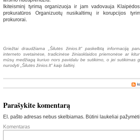
Ikiteisminį tyrimą organizuoja ir jam vadovauja Klaipėdo
prokuratūros Organizuotų nusikaltimų ir korupcijos tyri
prokurorai.
Griežtai draudžiama „Šilutės žinios.lt“ paskelbtą informaciją pan
interneto svetainėse, tradicinėse žiniasklaidos priemonėse ar kitur
mūsų medžiagą kuriuo nors pavidalu be sutikimo, o jei sutikimas g
nurodyti „Šilutės žinios.lt“ kaip šaltinį.
k
Parašykite komentarą
El. pašto adresas nebus skelbiamas.
Būtini laukeliai pažymėt
Komentaras