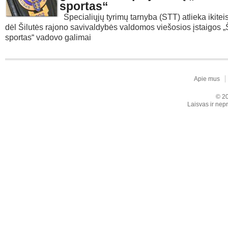
sportas“
Specialiųjų tyrimų tarnyba (STT) atlieka ikitei
dėl Šilutės rajono savivaldybės valdomos viešosios įstaigos „
sportas“ vadovo galimai
Apie mus
© 20
Laisvas ir nepr