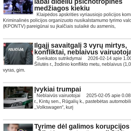
labai dideliu psichotropinės
medžiagos kiekiu
Klaipėdos apskrities vyriausiojo policijos kom
Kriminalinės policijos organizuoto nusikalstamumo tyrimo va
(KPONTV) pareigūnai su įkalčiais sulaikė du asmenis,
Ilgąjį savaitgalį 3 vyrų mirtys,
konfliktai, neblaivus vairuotoj
Sveikatos sutrikdymai 2026-02-14 apie 1.00
Šilutės r., žodinio konflikto metu, neblaivus (1,
vyras, gim.
Įvykiai trumpai
Neblaivūs vairuotojai 2025-02-05 apie 0.08 v
r., Kintų sen., Rūgalių k., pastebėtas automobil
,,Volkswagen“, kurį
Tyrime dėl galimos korupcijos