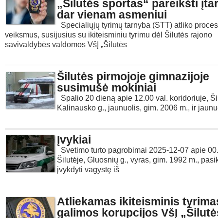
„Šilutės sportas“ pareikšti įta
dar vienam asmeniui
Specialiųjų tyrimų tarnyba (STT) atliko proces
veiksmus, susijusius su ikiteisminiu tyrimu dėl Šilutės rajono
savivaldybės valdomos VšĮ „Šilutės
Šilutės pirmojoje gimnazijoje
susimušė mokiniai
Spalio 20 dieną apie 12.00 val. koridoriuje, Šil
Kalinausko g., jaunuolis, gim. 2006 m., ir jaunu
Įvykiai
Svetimo turto pagrobimai 2025-12-07 apie 00.
Šilutėje, Gluosnių g., vyras, gim. 1992 m., pas
įvykdyti vagystę iš
Atliekamas ikiteisminis tyrima
galimos korupcijos VšĮ „Šilutė