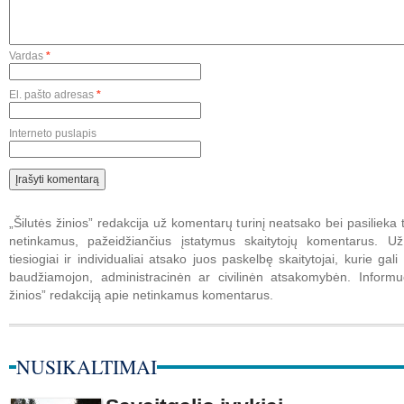
Vardas
*
El. pašto adresas
*
Interneto puslapis
„Šilutės žinios” redakcija už komentarų turinį neatsako bei pasilieka t
netinkamus, pažeidžiančius įstatymus skaitytojų komentarus. U
tiesiogiai ir individualiai atsako juos paskelbę skaitytojai, kurie gali 
baudžiamojon, administracinėn ar civilinėn atsakomybėn. Informuo
žinios” redakciją apie netinkamus komentarus.
NUSIKALTIMAI