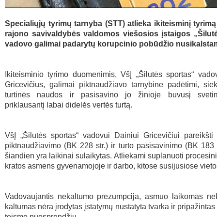
Specialiųjų tyrimų tarnyba (STT) atlieka ikiteisminį tyrimą
rajono savivaldybės valdomos viešosios įstaigos „Šilut
vadovo galimai padarytų korupcinio pobūdžio nusikalsta
Ikiteisminio tyrimo duomenimis, VšĮ „Šilutės sportas“ vad
Gricevičius, galimai piktnaudžiavo tarnybine padėtimi, si
turtinės naudos ir pasisavino jo žinioje buvusį svetim
priklausantį labai didelės vertės turtą.
VšĮ „Šilutės sportas“ vadovui Dainiui Gricevičiui pareikšti 
piktnaudžiavimo (BK 228 str.) ir turto pasisavinimo (BK 183 
šiandien yra laikinai sulaikytas. Atliekami suplanuoti procesin
kratos asmens gyvenamojoje ir darbo, kitose susijusiose vieto
Vadovaujantis nekaltumo prezumpcija, asmuo laikomas neka
kaltumas nėra įrodytas įstatymų nustatyta tvarka ir pripažintas 
teismo nuosprendžiu.