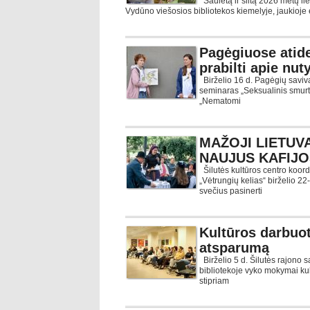
Saulėtą ir šiltą 2026 metų l
Vydūno viešosios bibliotekos kiemelyje, jaukioje
Pagėgiuose atide
prabilti apie nu
Birželio 16 d. Pagėgių saviv
seminaras „Seksualinis smurtas
„Nematomi
MAŽOJI LIETUVA
NAUJUS KAFIJO
Šilutės kultūros centro koord
„Vėtrungių kelias“ birželio 2
svečius pasinerti
Kultūros darbuot
atsparumą
Birželio 5 d. Šilutės rajono s
bibliotekoje vyko mokymai kul
stipriam