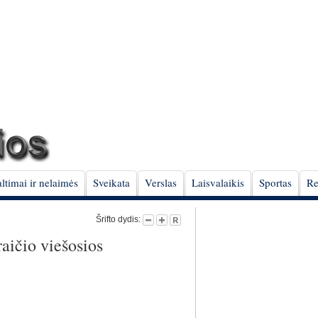
ltimai ir nelaimės
Sveikata
Verslas
Laisvalaikis
Sportas
Re
Šrifto dydis:
raičio viešosios