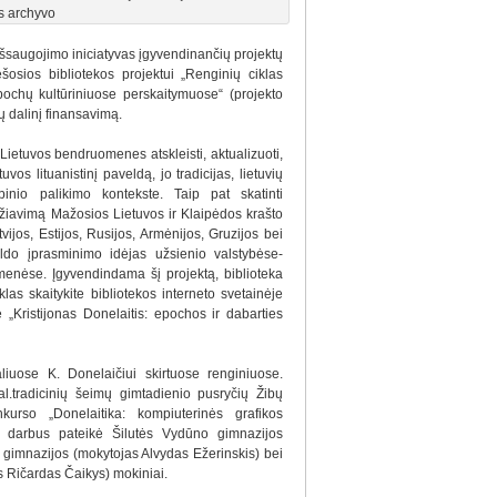
s archyvo
 išsaugojimo iniciatyvas įgyvendinančių projektų
šosios bibliotekos projektui „Renginių ciklas
epochų kultūriniuose perskaitymuose“ (projekto
 dalinį finansavimą.
ų Lietuvos bendruomenes atskleisti, aktualizuoti,
uvos lituanistinį paveldą, jo tradicijas, lietuvių
ybinio palikimo kontekste. Taip pat skatinti
idžiavimą Mažosios Lietuvos ir Klaipėdos krašto
tvijos, Estijos, Rusijos, Armėnijos, Gruzijos bei
veldo įprasminimo idėjas užsienio valstybėse-
menėse. Įgyvendindama šį projektą, biblioteka
las skaitykite bibliotekos interneto svetainėje
 „Kristijonas Donelaitis: epochos ir dabarties
liuose K. Donelaičiui skirtuose renginiuose.
l.tradicinių šeimų gimtadienio pusryčių Žibų
urso „Donelaitika: kompiuterinės grafikos
vo darbus pateikė Šilutės Vydūno gimnazijos
 gimnazijos (mokytojas Alvydas Ežerinskis) bei
 Ričardas Čaikys) mokiniai.