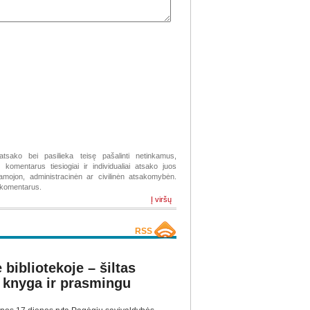
atsako bei pasilieka teisę pašalinti netinkamus,
komentarus tiesiogiai ir individualiai atsako juos
žiamojon, administracinėn ar civilinėn atsakomybėn.
s komentarus.
Į viršų
RSS
bibliotekoje – šiltas
 knyga ir prasmingu