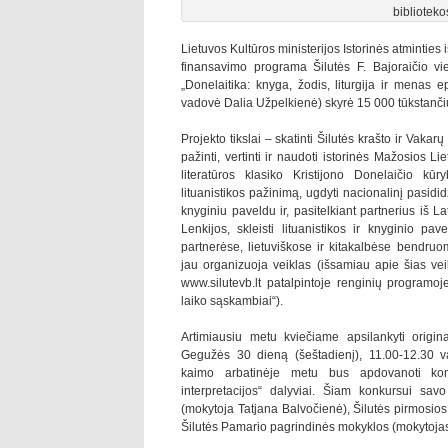
biblioteko
Lietuvos Kultūros ministerijos Istorinės atminties
finansavimo programa Šilutės F. Bajoraičio vie
„Donelaitika: knyga, žodis, liturgija ir menas 
vadovė Dalia Užpelkienė) skyrė 15 000 tūkstančių
Projekto tikslai – skatinti Šilutės krašto ir Vakar
pažinti, vertinti ir naudoti istorinės Mažosios Liet
literatūros klasiko Kristijono Donelaičio kūr
lituanistikos pažinimą, ugdyti nacionalinį pasid
knyginiu paveldu ir, pasitelkiant partnerius iš La
Lenkijos, skleisti lituanistikos ir knyginio pa
partnerėse, lietuviškose ir kitakalbėse bendruo
jau organizuoja veiklas (išsamiau apie šias veik
www.silutevb.lt patalpintoje renginių programoje
laiko sąskambiai“).
Artimiausiu metu kviečiame apsilankyti origina
Gegužės 30 dieną (šeštadienį), 11.00-12.30 va
kaimo arbatinėje metu bus apdovanoti konk
interpretacijos“ dalyviai. Šiam konkursui sa
(mokytoja Tatjana Balvočienė), Šilutės pirmosios
Šilutės Pamario pagrindinės mokyklos (mokytojas