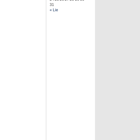
31
« Lie