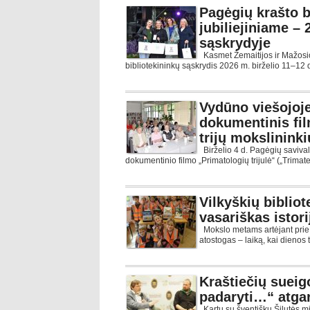
Pagėgių krašto b
jubiliejiniame –
sąskrydyje
Kasmet Žemaitijos ir Mažosio
bibliotekininkų sąskrydis 2026 m. birželio 11–12 
Vydūno viešojoje
dokumentinis fil
trijų mokslininki
Birželio 4 d. Pagėgių saviva
dokumentinio filmo „Primatologių trijulė“ („Trimate
Vilkyškių bibliot
vasariškas istori
Mokslo metams artėjant prie p
atostogas – laiką, kai dienos
Kraštiečių sueig
padaryti…“ atgar
Kartu su šventišku Šilutės mi