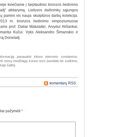
ėje kviečiame į tarptautinio bronzos liedinimo
itį“ atidarymą. Lietuvos dailininkų sąjungos
jų pamini vis nauja skulptūros darbų kolekcija.
0–2013 m. bronzos liedinimo simpoziumuose
ams prof. Daliai Matulaitei, Arvydui Ališankai,
umantui Kučui. Vyks Aleksandro Šimanskio ir
ną Donelaitį.
nformaciją panaudoti kitose interneto svetainėse,
tinti mūsų medžiagą kuriuo nors pavidalu be sutikimo,
aip šaltinį.
komentarų RSS
liai pažymėti
*