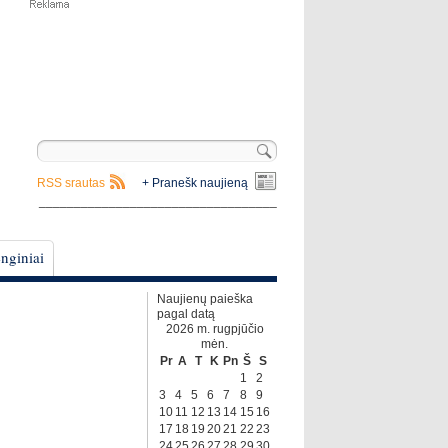
RSS srautas
+ Pranešk naujieną
__________________________________
nginiai
Naujienų paieška
pagal datą
2026 m. rugpjūčio
mėn.
Pr
A
T
K
Pn
Š
S
1
2
3
4
5
6
7
8
9
10
11
12
13
14
15
16
17
18
19
20
21
22
23
24
25
26
27
28
29
30