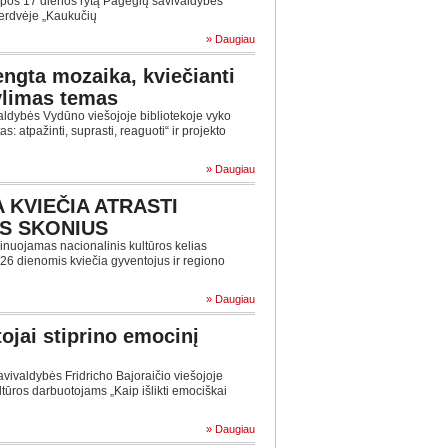
iepos 17 dienos rytą Pagėgių savivaldybės
 erdvėje „Kaukučių
» Daugiau
ngta mozaika, kviečianti
tylimas temas
aldybės Vydūno viešojoje bibliotekoje vyko
: atpažinti, suprasti, reaguoti“ ir projekto
» Daugiau
 KVIEČIA ATRASTI
S SKONIUS
inuojamas nacionalinis kultūros kelias
2-26 dienomis kviečia gyventojus ir regiono
» Daugiau
ojai stiprino emocinį
avivaldybės Fridricho Bajoraičio viešojoje
tūros darbuotojams „Kaip išlikti emociškai
» Daugiau