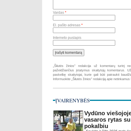
Vardas
*
El. pašto adresas
*
Interneto puslapis
„Šilutės žinios” redakcija už komentarų turinį ne
pažeidžiančius įstatymus skaitytojų komentarus. Už 
paskelbę skaitytojai, kurie gali būti patraukti baud
Informuokite „Šilutės žinios” redakciją apie netinkamu
ĮVAIRENYBĖS
Vydūno viešojoje 
vasaros rytas su
pokalbiu