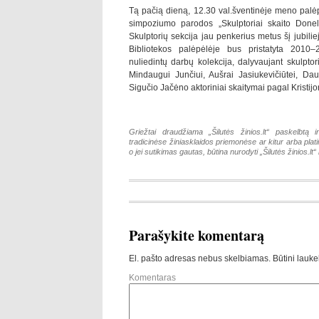
Tą pačią dieną, 12.30 val.šventinėje meno palėp
simpoziumo parodos „Skulptoriai skaito Donela
Skulptorių sekcija jau penkerius metus šį jubilie
Bibliotekos palėpėlėje bus pristatyta 201
nuliedintų darbų kolekcija, dalyvaujant skulptori
Mindaugui Junčiui, Aušrai Jasiukevičiūtei, Da
Sigučio Jačėno aktoriniai skaitymai pagal Kristijo
Griežtai draudžiama „Šilutės žinios.lt“ paskelbtą i
tradicinėse žiniasklaidos priemonėse ar kitur arba pla
o jei sutikimas gautas, būtina nurodyti „Šilutės žinios.lt“ k
Parašykite komentarą
El. pašto adresas nebus skelbiamas.
Būtini lauke
Komentaras