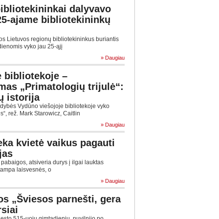
ibliotekininkai dalyvavo
 25-ajame bibliotekininkų
s Lietuvos regionų bibliotekininkus buriantis
dienomis vyko jau 25-ąjį
» Daugiau
 bibliotekoje –
mas „Primatologių trijulė“:
ų istorija
ldybės Vydūno viešojoje bibliotekoje vyko
s“, rež. Mark Starowicz, Caitlin
» Daugiau
eka kvietė vaikus pagauti
jas
abaigos, atsiveria durys į ilgai lauktas
 tampa laisvesnės, o
» Daugiau
os „Šviesos parnešti, gera
siai
esto 515-uoju gimtadieniu, nuvilnijo po