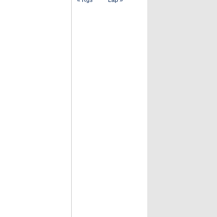
« Rgs
Lap »