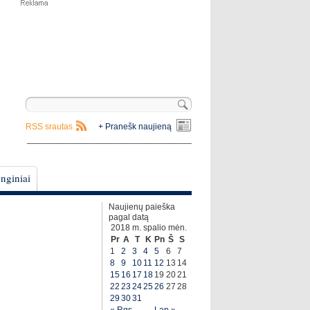
RSS srautas
+ Pranešk naujieną
__________________________________
nginiai
Naujienų paieška
pagal datą
2018 m. spalio mėn.
Pr
A
T
K
Pn
Š
S
1
2
3
4
5
6
7
8
9
10
11
12
13
14
15
16
17
18
19
20
21
22
23
24
25
26
27
28
29
30
31