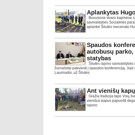
Aplankytas Hugo
Buvusiose dvaro kapinėse spa
savivaldybės Socialinės para
aplankė Šilutės mecenato Hu
Spaudos konferen
autobusų parko, 
statybas
Šilutės rajono savivaldybės 
žurnalistai pakviesti į spaudos konferenciją. Jo
Laurinaitis, už Šilutės
Ant vienišų kapų
Gražia tradicija tapo Visų šve
vienišus kapus papuošti dega
rajono