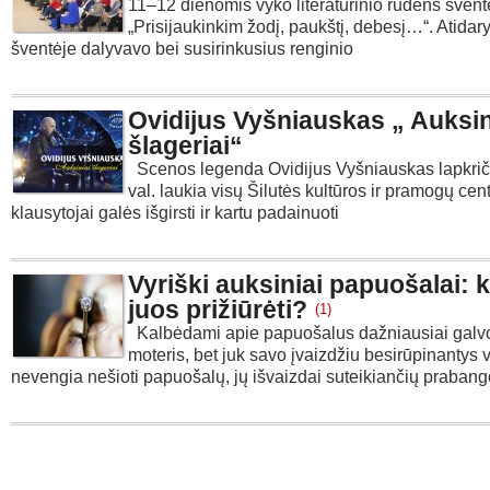
11–12 dienomis vyko literatūrinio rudens šven
„Prisijaukinkim žodį, paukštį, debesį…“. Atida
šventėje dalyvavo bei susirinkusius renginio
Ovidijus Vyšniauskas „ Auksin
šlageriai“
Scenos legenda Ovidijus Vyšniauskas lapkriči
val. laukia visų Šilutės kultūros ir pramogų cent
klausytojai galės išgirsti ir kartu padainuoti
Vyriški auksiniai papuošalai: 
juos prižiūrėti?
(1)
Kalbėdami apie papuošalus dažniausiai galv
moteris, bet juk savo įvaizdžiu besirūpinantys v
nevengia nešioti papuošalų, jų išvaizdai suteikiančių prabang