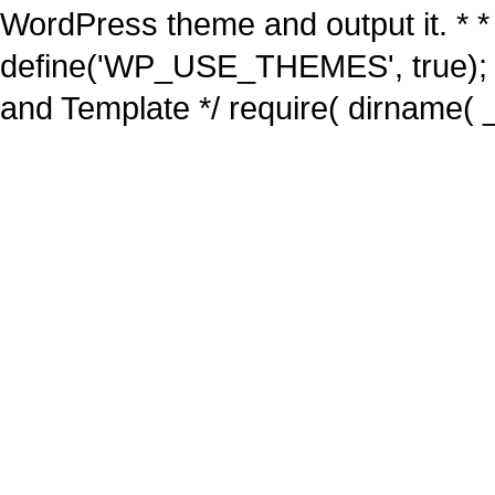
WordPress theme and output it. * *
define('WP_USE_THEMES', true); 
and Template */ require( dirname( _