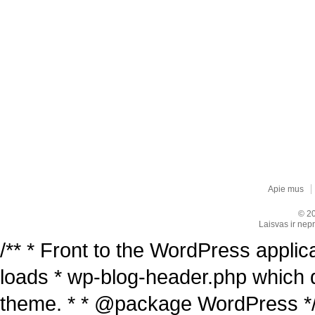
Apie mus
© 20
Laisvas ir nepr
/** * Front to the WordPress applica
loads * wp-blog-header.php which 
theme. * * @package WordPress */ /