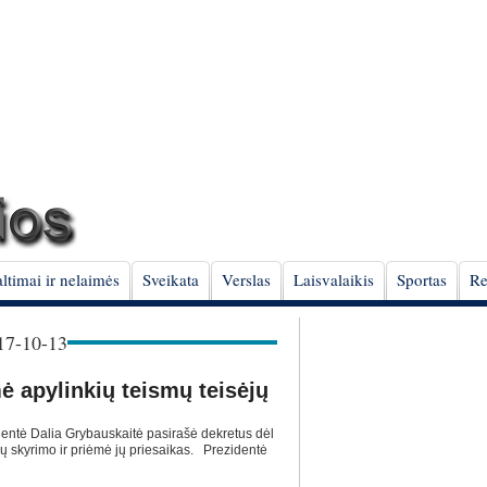
ltimai ir nelaimės
Sveikata
Verslas
Laisvalaikis
Sportas
Re
7-10-13
ė apylinkių teismų teisėjų
entė Dalia Grybauskaitė pasirašė dekretus dėl
jų skyrimo ir priėmė jų priesaikas. Prezidentė