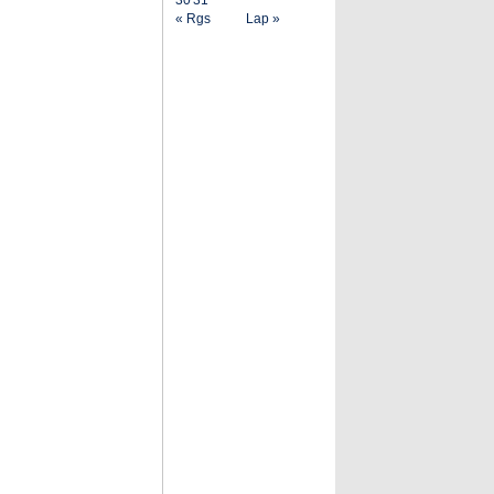
30
31
« Rgs
Lap »