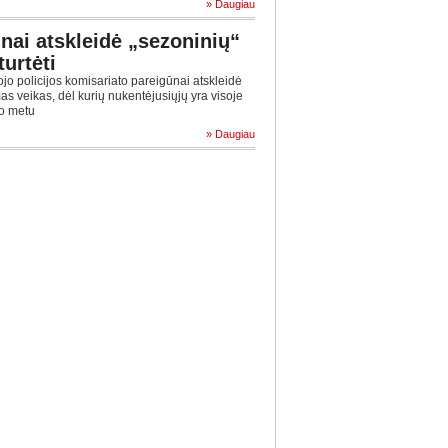
» Daugiau
ūnai atskleidė „sezoninių“
urtėti
jo policijos komisariato pareigūnai atskleidė
s veikas, dėl kurių nukentėjusiųjų yra visoje
mo metu
» Daugiau