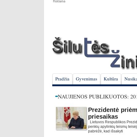
Pradžia
Gyvenimas
Kultūra
Nusika
NAUJIENOS PUBLIKUOTOS: 201
Prezidentė priėm
priesaikas
Lietuvos Respublikos Prezid
penkių apylinkių teismų teisė
pabrėžė, kad išsakyti