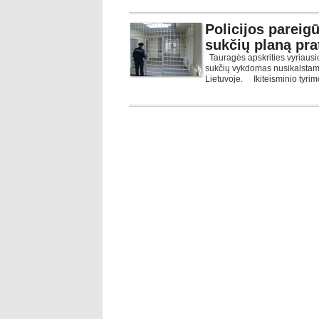
Policijos pareig
sukčių planą prat
Tauragės apskrities vyriausio
sukčių vykdomas nusikalstama
Lietuvoje. Ikiteisminio tyri