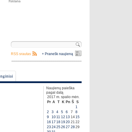
RSS srautas
+ Pranešk naujieną
__________________________________
nginiai
Naujienų paieška
pagal datą
2017 m. spalio mėn.
Pr
A
T
K
Pn
Š
S
1
2
3
4
5
6
7
8
9
10
11
12
13
14
15
16
17
18
19
20
21
22
23
24
25
26
27
28
29