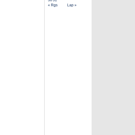
30
31
« Rgs
Lap »