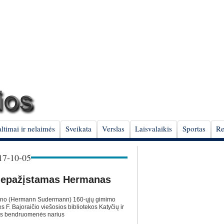
ltimai ir nelaimės
Sveikata
Verslas
Laisvalaikis
Sportas
Re
7-10-05
 nepažįstamas Hermanas
no (Hermann Sudermann) 160-ųjų gimimo
s F. Bajoraičio viešosios bibliotekos Katyčių ir
nkės bendruomenės narius