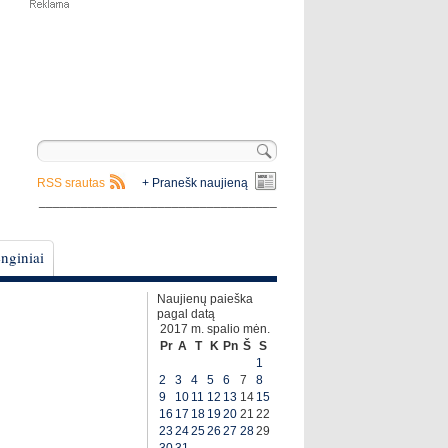
RSS srautas
+ Pranešk naujieną
__________________________________
nginiai
Naujienų paieška
pagal datą
2017 m. spalio mėn.
Pr
A
T
K
Pn
Š
S
1
2
3
4
5
6
7
8
9
10
11
12
13
14
15
16
17
18
19
20
21
22
23
24
25
26
27
28
29