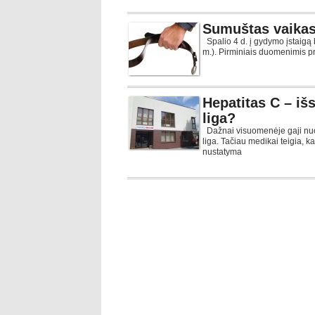
Sumuštas vaikas,
Spalio 4 d. į gydymo įstaigą
m.). Pirminiais duomenimis p
Hepatitas C – iš
liga?
Dažnai visuomenėje gaji nuo
liga. Tačiau medikai teigia, k
nustatyma