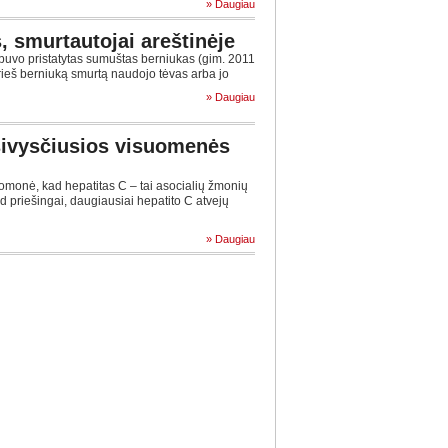
» Daugiau
 smurtautojai areštinėje
 buvo pristatytas sumuštas berniukas (gim. 2011
rieš berniuką smurtą naudojo tėvas arba jo
» Daugiau
sivysčiusios visuomenės
monė, kad hepatitas C – tai asocialių žmonių
ad priešingai, daugiausiai hepatito C atvejų
» Daugiau