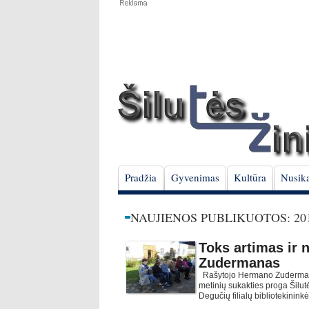
Pradžia
Gyvenimas
Kultūra
Nusika
NAUJIENOS PUBLIKUOTOS: 201
Toks artimas ir
Zudermanas
Rašytojo Hermano Zuderma
metinių sukakties proga Šilutė
Degučių filialų bibliotekini