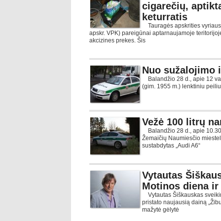
cigarečių, aptikt
keturratis
Tauragės apskrities vyriausio
apskr. VPK) pareigūnai aptarnaujamoje teritorijoj
akcizines prekes. Šis
Nuo sužalojimo i
Balandžio 28 d., apie 12 val.
(gim. 1955 m.) lenktiniu peili
Vežė 100 litrų n
Balandžio 28 d., apie 10.30 v
Žemaičių Naumiesčio miestely
sustabdytas „Audi A6“
Vytautas Šiškaus
Motinos diena ir
Vytautas Šiškauskas sveikina
pristato naujausią dainą „Žibu
mažytė gėlytė