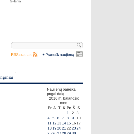
RSS srautas
+ Pranešk naujieną
__________________________________
nginiai
Naujienų paieška
pagal datą
2016 m. balandžio
mėn.
Pr
A
T
K
Pn
Š
S
1
2
3
4
5
6
7
8
9
10
11
12
13
14
15
16
17
18
19
20
21
22
23
24
25
26
27
28
29
30