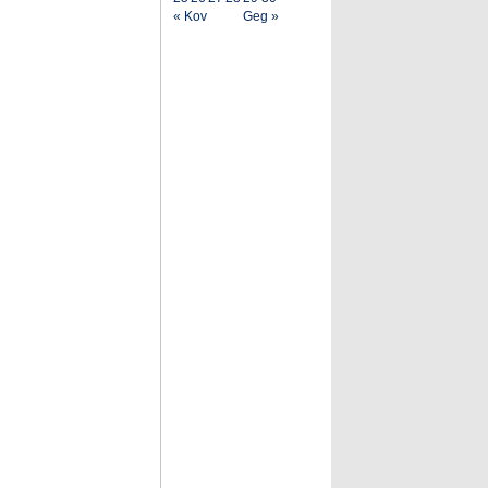
« Kov
Geg »