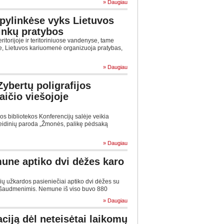
» Daugiau
 apylinkėse vyks Lietuvos
ninkų pratybos
torijoje ir teritoriniuose vandenyse, tame
ėse, Lietuvos kariuomenė organizuoja pratybas,
» Daugiau
ybertų poligrafijos
aičio viešojoje
os bibliotekos Konferencijų salėje veikia
 leidinių paroda „Žmonės, palikę pėdsaką
» Daugiau
une aptiko dvi dėžes karo
ų užkardos pasieniečiai aptiko dvi dėžes su
ų šaudmenimis. Nemune iš viso buvo 880
» Daugiau
aciją dėl neteisėtai laikomų