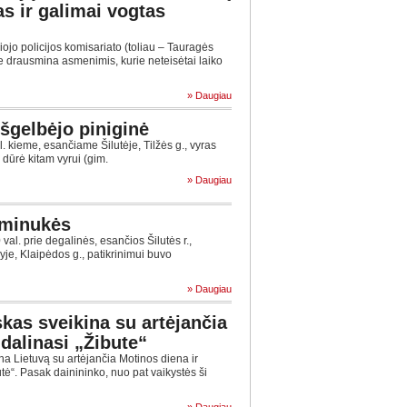
as ir galimai vogtas
jo policijos komisariato (toliau – Tauragės
e drausmina asmenimis, kurie neteisėtai laiko
» Daugiau
šgelbėjo piniginė
 kieme, esančiame Šilutėje, Tilžės g., vyras
u dūrė kitam vyrui (gim.
» Daugiau
aminukės
al. prie degalinės, esančios Šilutės r.,
je, Klaipėdos g., patikrinimui buvo
» Daugiau
kas sveikina su artėjančia
 dalinasi „Žibute“
 Lietuvą su artėjančia Motinos diena ir
tė“. Pasak dainininko, nuo pat vaikystės ši