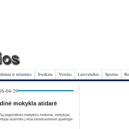
ltimai ir nelaimės
Sveikata
Verslas
Laisvalaikis
Sportas
Re
6-04-29
dinė mokykla atidarė
ų pagrindinės mokyklos mokiniai, mokytojai,
entojai susirinko į visai bendruomenei ypatingai