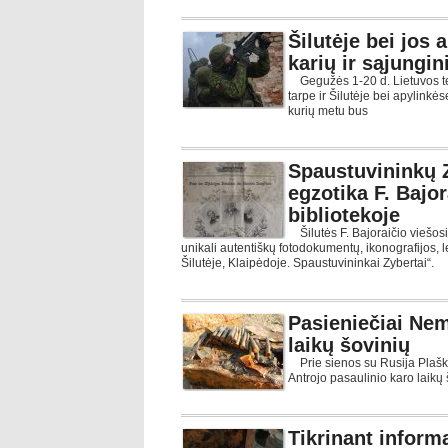
Šilutėje bei jos
karių ir sąjungi
Gegužės 1-20 d. Lietuvos teri
tarpe ir Šilutėje bei apylink
kurių metu bus
Spaustuvininkų Z
egzotika F. Bajor
bibliotekoje
Šilutės F. Bajoraičio viešosi
unikali autentiškų fotodokumentų, ikonografijos,
Šilutėje, Klaipėdoje. Spaustuvininkai Zybertai“.
Pasieniečiai Nem
laikų šovinių
Prie sienos su Rusija Plaški
Antrojo pasaulinio karo laik
Tikrinant inform