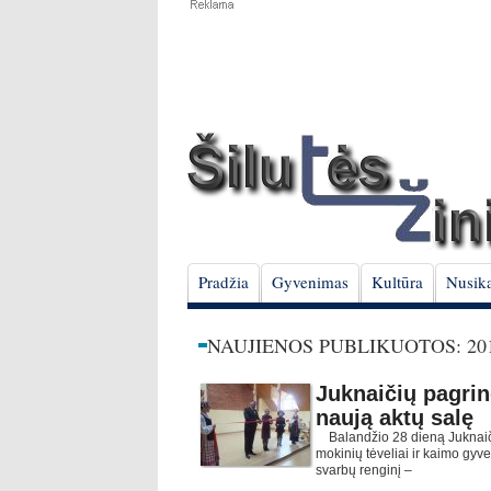
Pradžia
Gyvenimas
Kultūra
Nusika
NAUJIENOS PUBLIKUOTOS: 201
Juknaičių pagrin
naują aktų salę
Balandžio 28 dieną Juknaiči
mokinių tėveliai ir kaimo gyv
svarbų renginį –