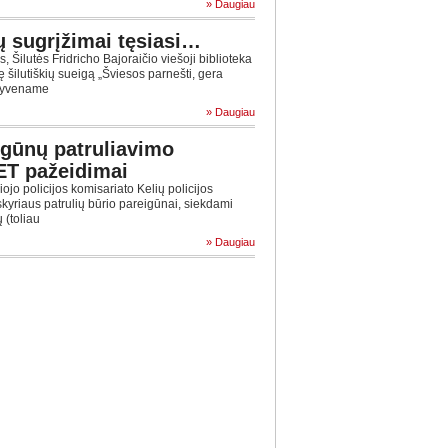
» Daugiau
ių sugrįžimai tęsiasi…
Šilutės Fridricho Bajoraičio viešoji biblioteka
 šilutiškių sueigą „Šviesos parnešti, gera
egyvename
» Daugiau
igūnų patruliavimo
KET pažeidimai
jo policijos komisariato Kelių policijos
skyriaus patrulių būrio pareigūnai, siekdami
 (toliau
» Daugiau