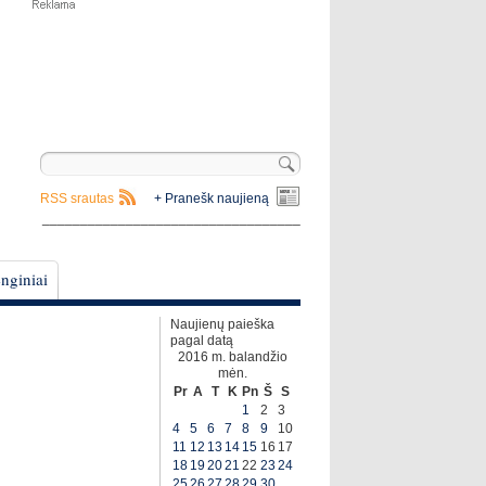
RSS srautas
+ Pranešk naujieną
__________________________________
nginiai
Naujienų paieška
pagal datą
2016 m. balandžio
mėn.
Pr
A
T
K
Pn
Š
S
1
2
3
4
5
6
7
8
9
10
11
12
13
14
15
16
17
18
19
20
21
22
23
24
25
26
27
28
29
30