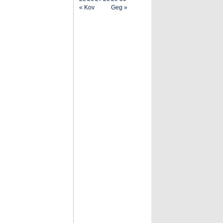
« Kov
Geg »