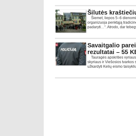
Šilutės kraštieč
Šiemet, liepos 5–6 dienomis, 
organizuoja penktąją tradicinę
padaryti…“. Atrodo, dar teb
Savaitgalio pare
rezultatai – 55 
Tauragės apskrities vyriausio
skyriaus ir Viešosios tvarkos 
užkardyti Kelių eismo taisyklių