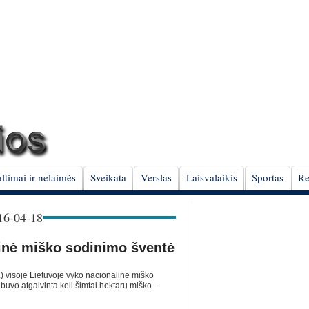
ltimai ir nelaimės
Sveikata
Verslas
Laisvalaikis
Sportas
Re
6-04-18
linė miško sodinimo šventė
 visoje Lietuvoje vyko nacionalinė miško
buvo atgaivinta keli šimtai hektarų miško –