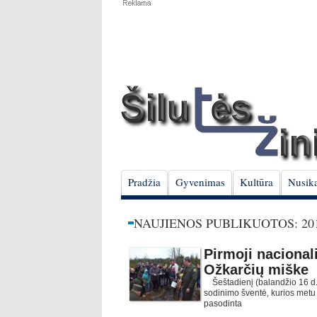
Pradžia
Gyvenimas
Kultūra
Nusika
NAUJIENOS PUBLIKUOTOS: 201
Pirmoji naciona
Ožkarčių miške
Šeštadienį (balandžio 16 d.)
sodinimo šventė, kurios metu 
pasodinta