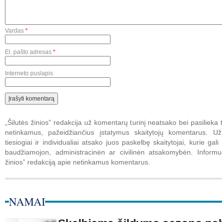
Vardas
*
El. pašto adresas
*
Interneto puslapis
„Šilutės žinios” redakcija už komentarų turinį neatsako bei pasilieka t
netinkamus, pažeidžiančius įstatymus skaitytojų komentarus. U
tiesiogiai ir individualiai atsako juos paskelbę skaitytojai, kurie gali 
baudžiamojon, administracinėn ar civilinėn atsakomybėn. Informuo
žinios” redakciją apie netinkamus komentarus.
NAMAI