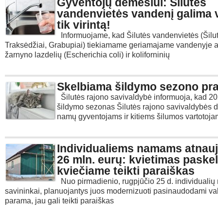
Gyventojų dėmesiui: Šilutės
vandenvietės vandenį galima v
tik virintą!
Informuojame, kad Šilutės vandenvietės (Šilut
Traksėdžiai, Grabupiai) tiekiamame geriamajame vandenyje a
žarnyno lazdelių (Escherichia coli) ir koliforninių
Skelbiama šildymo sezono pra
Šilutės rajono savivaldybė informuoja, kad 
šildymo sezonas Šilutės rajono savivaldybės 
namų gyventojams ir kitiems šilumos vartotoj
Individualiems namams atnauji
26 mln. eurų: kvietimas paskel
kviečiame teikti paraiškas
Nuo pirmadienio, rugpjūčio 25 d. individuali
savininkai, planuojantys juos modernizuoti pasinaudodami va
parama, jau gali teikti paraiškas