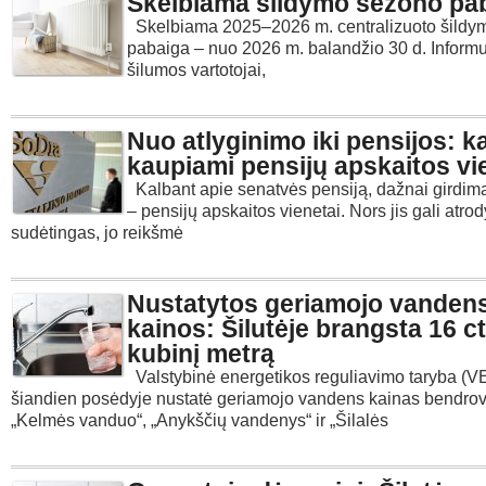
Skelbiama šildymo sezono pa
Skelbiama 2025–2026 m. centralizuoto šildy
pabaiga – nuo 2026 m. balandžio 30 d. Inform
šilumos vartotojai,
Nuo atlyginimo iki pensijos: k
kaupiami pensijų apskaitos vi
Kalbant apie senatvės pensiją, dažnai girdim
– pensijų apskaitos vienetai. Nors jis gali atrod
sudėtingas, jo reikšmė
Nustatytos geriamojo vanden
kainos: Šilutėje brangsta 16 ct
kubinį metrą
Valstybinė energetikos reguliavimo taryba (
šiandien posėdyje nustatė geriamojo vandens kainas bendrov
„Kelmės vanduo“, „Anykščių vandenys“ ir „Šilalės