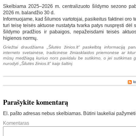
Skelbiama 2025–2026 m. centralizuoto šildymo sezono pa
2026 m. balandžio 30 d.
Informuojame, kad šilumos vartotojai, pasikeitus faktinei oro 
turi teisę teisės aktuose nustatyta tvarka patys nuspręsti dėl
šildymo pradžios ir pabaigos, nepažeisdami teisės aktuos
higienos normų.
Griežtai draudžiama „Šilutės žinios.lt“ paskelbtą informaciją pan
interneto svetainėse, tradicinėse žiniasklaidos priemonėse ar kitur
mūsų medžiagą kuriuo nors pavidalu be sutikimo, o jei sutikimas g
nurodyti „Šilutės žinios.lt“ kaip šaltinį.
k
Parašykite komentarą
El. pašto adresas nebus skelbiamas.
Būtini laukeliai pažymėt
Komentaras