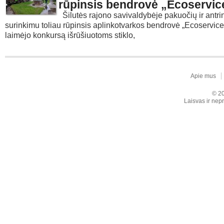
rūpinsis bendrovė „Ecoservic
Šilutės rajono savivaldybėje pakuočių ir antri
surinkimu toliau rūpinsis aplinkotvarkos bendrovė „Ecoservice
laimėjo konkursą išrūšiuotoms stiklo,
Apie mus
© 20
Laisvas ir nepr