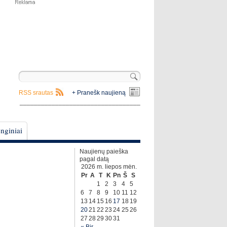
RSS srautas
+ Pranešk naujieną
__________________________________
nginiai
Naujienų paieška
pagal datą
2026 m. liepos mėn.
Pr
A
T
K
Pn
Š
S
1
2
3
4
5
6
7
8
9
10
11
12
13
14
15
16
17
18
19
20
21
22
23
24
25
26
27
28
29
30
31