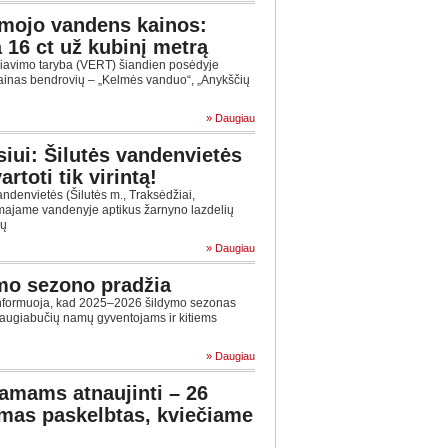
amojo vandens kainos:
a 16 ct už kubinį metrą
liavimo taryba (VERT) šiandien posėdyje
ainas bendrovių ‒ „Kelmės vanduo“, „Anykščių
» Daugiau
iui: Šilutės vandenvietės
rtoti tik virintą!
ndenvietės (Šilutės m., Traksėdžiai,
majame vandenyje aptikus žarnyno lazdelių
ių
» Daugiau
mo sezono pradžia
informuoja, kad 2025–2026 šildymo sezonas
daugiabučių namų gyventojams ir kitiems
» Daugiau
amams atnaujinti – 26
imas paskelbtas, kviečiame