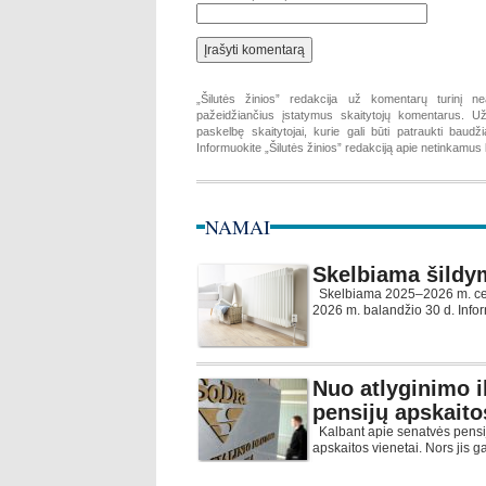
„Šilutės žinios” redakcija už komentarų turinį ne
pažeidžiančius įstatymus skaitytojų komentarus. Už 
paskelbę skaitytojai, kurie gali būti patraukti baud
Informuokite „Šilutės žinios” redakciją apie netinkamu
NAMAI
Skelbiama šildy
Skelbiama 2025–2026 m. cen
2026 m. balandžio 30 d. Infor
Nuo atlyginimo i
pensijų apskaito
Kalbant apie senatvės pensij
apskaitos vienetai. Nors jis g