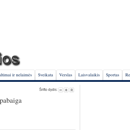
ltimai ir nelaimės
Sveikata
Verslas
Laisvalaikis
Sportas
Re
Šrifto dydis:
 pabaiga