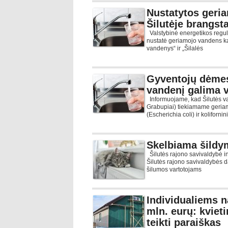
Nustatytos geri
Šilutėje brangst
Valstybinė energetikos regu
nustatė geriamojo vandens k
vandenys“ ir „Šilalės
Gyventojų dėmes
vandenį galima va
Informuojame, kad Šilutės va
Grabupiai) tiekiamame geria
(Escherichia coli) ir kolifornin
Skelbiama šildy
Šilutės rajono savivaldybė 
Šilutės rajono savivaldybės 
šilumos vartotojams
Individualiems n
mln. eurų: kviet
teikti paraiškas