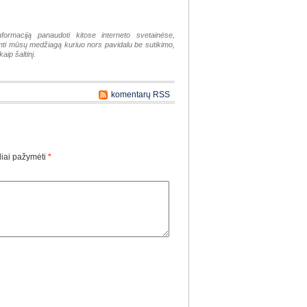
nformaciją panaudoti kitose interneto svetainėse,
tinti mūsų medžiagą kuriuo nors pavidalu be sutikimo,
aip šaltinį.
komentarų RSS
liai pažymėti
*