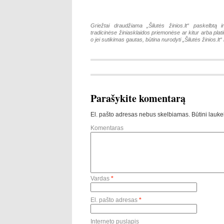
Griežtai draudžiama „Šilutės žinios.lt“ paskelbtą i
tradicinėse žiniasklaidos priemonėse ar kitur arba pla
o jei sutikimas gautas, būtina nurodyti „Šilutės žinios.lt“ k
Parašykite komentarą
El. pašto adresas nebus skelbiamas.
Būtini lauke
Komentaras
Vardas
*
El. pašto adresas
*
Interneto puslapis