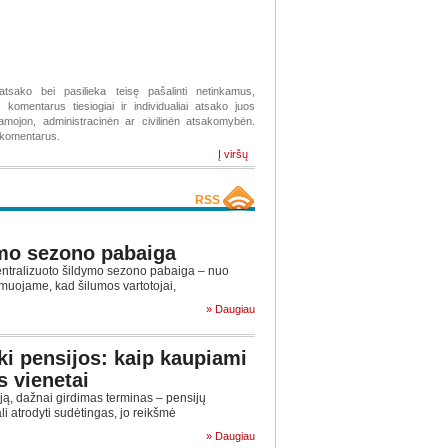
atsako bei pasilieka teisę pašalinti netinkamus,
komentarus tiesiogiai ir individualiai atsako juos
žiamojon, administracinėn ar civilinėn atsakomybėn.
s komentarus.
Į viršų
RSS
mo sezono pabaiga
tralizuoto šildymo sezono pabaiga – nuo
muojame, kad šilumos vartotojai,
» Daugiau
ki pensijos: kaip kaupiami
s vienetai
ą, dažnai girdimas terminas – pensijų
ali atrodyti sudėtingas, jo reikšmė
» Daugiau