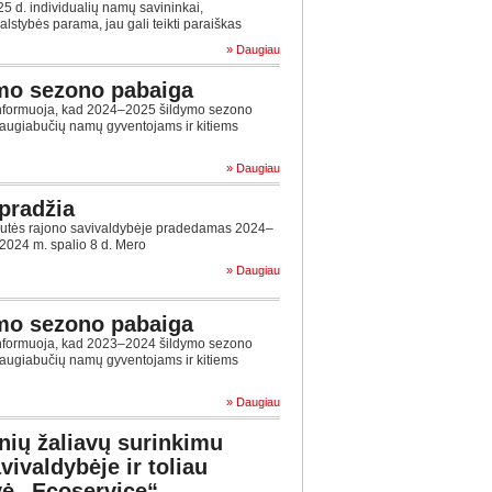
5 d. individualių namų savininkai,
stybės parama, jau gali teikti paraiškas
» Daugiau
mo sezono pabaiga
informuoja, kad 2024–2025 šildymo sezono
daugiabučių namų gyventojams ir kitiems
» Daugiau
pradžia
ilutės rajono savivaldybėje pradedamas 2024–
2024 m. spalio 8 d. Mero
» Daugiau
mo sezono pabaiga
informuoja, kad 2023–2024 šildymo sezono
daugiabučių namų gyventojams ir kitiems
» Daugiau
inių žaliavų surinkimu
vivaldybėje ir toliau
vė „Ecoservice“