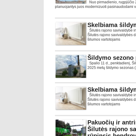
Nuo pirmadienio, rugpjūčio 2
planuojantys juos modernizuoti pasinaudodami val
Skelbiama šildy
Šilutės rajono savivaldybė 
Šilutės rajono savivaldybės 
šilumos vartotojams
Šildymo sezono 
Spalio 11 d., penktadienį, Š
2025 metų šildymo sezonas (
Skelbiama šildy
Šilutės rajono savivaldybė 
Šilutės rajono savivaldybės 
šilumos vartotojams
Pakuočių ir antr
Šilutės rajono sa
rūpinsis bendro