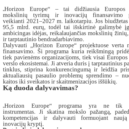
Horizon Europe“ – tai didžiausia Europos 
„
mokslinių tyrimų ir inovacijų finansavimo 
veikianti 2021–2027 m. laikotarpiu. Jos biudžetas 
95,5 mlrd. eurų, todėl tai išskirtinė galimybė į
ambicingas idėjas, reikalaujančias mokslinių žinių,
ir tarptautinio bendradarbiavimo.
Dalyvauti „Horizon Europe“ projektuose verta n
finansavimo. Ši programa kuria reikšmingą pridė
tiek pavienėms organizacijoms, tiek visai Europos
verslo ekosistemai. Ji atveria duris į tarptautinius p
tinklus, stiprina konkurencingumą ir leidžia pris
aktualiausių pasaulio problemų sprendimo – nu
kaitos iki sveikatos ir skaitmenizacijos iššūkių.
Ką duoda dalyvavimas?
Horizon Europe“ programa yra ne tik fi
„
instrumentas. Ji skatina mokslo pažangą, paded
kompetencijas ir dalyvauti formuojant nauj
inovacijų kryptį.