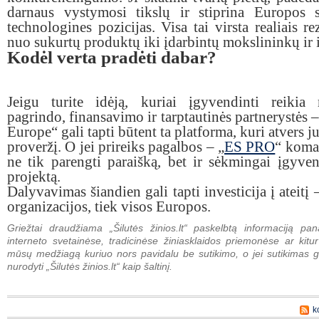
darnaus vystymosi tikslų ir stiprina Europos s
technologines pozicijas. Visa tai virsta realiais re
nuo sukurtų produktų iki įdarbintų mokslininkų ir i
Kodėl verta pradėti dabar?
Jeigu turite idėją, kuriai įgyvendinti reikia 
pagrindo, finansavimo ir tarptautinės partnerystės 
Europe“ gali tapti būtent ta platforma, kuri atvers j
proveržį. O jei prireiks pagalbos – „
ES PRO
“ koma
ne tik parengti paraišką, bet ir sėkmingai įgyven
projektą.
Dalyvavimas šiandien gali tapti investicija į ateitį 
organizacijos, tiek visos Europos.
Griežtai draudžiama „Šilutės žinios.lt“ paskelbtą informaciją pan
interneto svetainėse, tradicinėse žiniasklaidos priemonėse ar kitur
mūsų medžiagą kuriuo nors pavidalu be sutikimo, o jei sutikimas g
nurodyti „Šilutės žinios.lt“ kaip šaltinį.
k