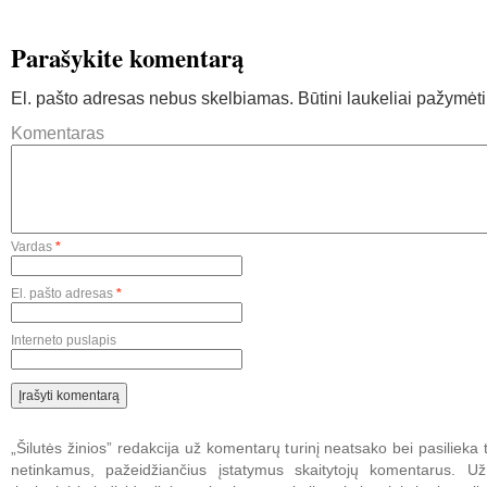
Parašykite komentarą
El. pašto adresas nebus skelbiamas.
Būtini laukeliai pažymėt
Komentaras
Vardas
*
El. pašto adresas
*
Interneto puslapis
„Šilutės žinios” redakcija už komentarų turinį neatsako bei pasilieka t
netinkamus, pažeidžiančius įstatymus skaitytojų komentarus. U