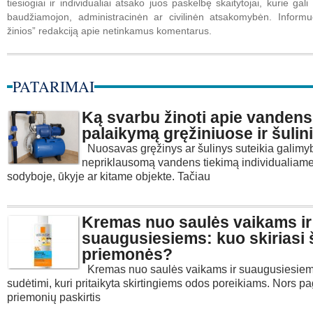
tiesiogiai ir individualiai atsako juos paskelbę skaitytojai, kurie gali 
baudžiamojon, administracinėn ar civilinėn atsakomybėn. Informuo
žinios” redakciją apie netinkamus komentarus.
PATARIMAI
Ką svarbu žinoti apie vandens
palaikymą gręžiniuose ir šuli
Nuosavas gręžinys ar šulinys suteikia galimyb
nepriklausomą vandens tiekimą individualiam
sodyboje, ūkyje ar kitame objekte. Tačiau
Kremas nuo saulės vaikams ir
suaugusiesiems: kuo skiriasi 
priemonės?
Kremas nuo saulės vaikams ir suaugusiesiems
sudėtimi, kuri pritaikyta skirtingiems odos poreikiams. Nors pa
priemonių paskirtis