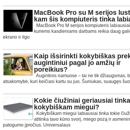
MacBook Pro su M serijos lust
kam šis kompiuteris tinka labi
MacBook Pro M serijos kompiuteris labiausiai 
kuriems kasdieniams darbams reikia daug galio
ekrano ir ilgo
Kaip išsirinkti kokybiškas pre
augintiniui pagal jo amžių ir
poreikius?
Augintinis namuose – tai ne tik džiaugsmas, be
atsakomybė, kuri keičiasi kartu su juo. Šuniukas, suaugęs šuo
Kokie čiužiniai geriausiai tink
kokybiškam miegui?
Kokybiškam miegui labiausiai tinka tokie čiuži
atitinka tavo kūno svorį, miego pozą ir asmenin
patogumo įpročius. Universalaus