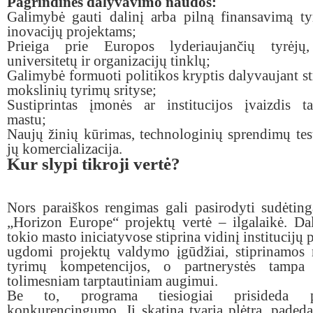
Pagrindinės dalyvavimo naudos:
Galimybė gauti dalinį arba pilną finansavimą t
inovacijų projektams;
Prieiga prie Europos lyderiaujančių tyrėjų
universitetų ir organizacijų tinklų;
Galimybė formuoti politikos kryptis dalyvaujant st
mokslinių tyrimų srityse;
Sustiprintas įmonės ar institucijos įvaizdis ta
mastu;
Naujų žinių kūrimas, technologinių sprendimų tes
jų komercializacija.
Kur slypi tikroji vertė?
Nors paraiškos rengimas gali pasirodyti sudėtinga
„Horizon Europe“ projektų vertė – ilgalaikė. D
tokio masto iniciatyvose stiprina vidinį institucijų 
ugdomi projektų valdymo įgūdžiai, stiprinamos 
tyrimų kompetencijos, o partnerystės tampa
tolimesniam tarptautiniam augimui.
Be to, programa tiesiogiai prisideda
konkurencingumo. Ji skatina tvarią plėtrą, padeda