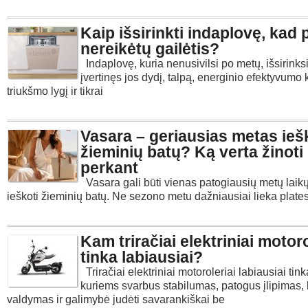
Kaip išsirinkti indaplovę, kad
nereikėtų gailėtis?
Indaplovę, kuria nenusivilsi po metų, išsirinksi
įvertinęs jos dydį, talpą, energinio efektyvumo 
triukšmo lygį ir tikrai
Vasara – geriausias metas ieš
žieminių batų? Ką verta žinoti
perkant
Vasara gali būti vienas patogiausių metų laikų
ieškoti žieminių batų. Ne sezono metu dažniausiai lieka plate
Kam triračiai elektriniai motoro
tinka labiausiai?
Triračiai elektriniai motoroleriai labiausiai t
kuriems svarbus stabilumas, patogus įlipimas,
valdymas ir galimybė judėti savarankiškai be