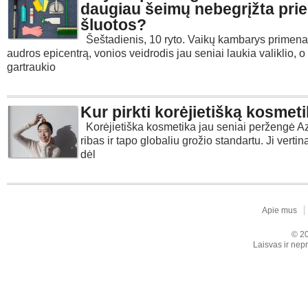
daugiau šeimų nebegrįžta prie
šluotos?
Šeštadienis, 10 ryto. Vaikų kambarys primena
audros epicentrą, vonios veidrodis jau seniai laukia valiklio, o
gartraukio
Kur pirkti korėjietišką kosmet
Korėjietiška kosmetika jau seniai peržengė Az
ribas ir tapo globaliu grožio standartu. Ji verti
dėl
Apie mus
© 20
Laisvas ir nepr