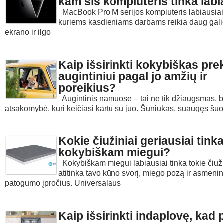
kam šis kompiuteris tinka labi
MacBook Pro M serijos kompiuteris labiausiai 
kuriems kasdieniams darbams reikia daug galio
ekrano ir ilgo
Kaip išsirinkti kokybiškas pre
augintiniui pagal jo amžių ir
poreikius?
Augintinis namuose – tai ne tik džiaugsmas, be
atsakomybė, kuri keičiasi kartu su juo. Šuniukas, suaugęs šuo
Kokie čiužiniai geriausiai tink
kokybiškam miegui?
Kokybiškam miegui labiausiai tinka tokie čiuži
atitinka tavo kūno svorį, miego pozą ir asmenin
patogumo įpročius. Universalaus
Kaip išsirinkti indaplovę, kad