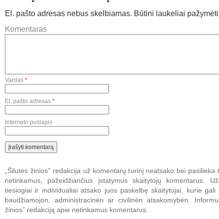
El. pašto adresas nebus skelbiamas.
Būtini laukeliai pažymėt
Komentaras
Vardas
*
El. pašto adresas
*
Interneto puslapis
„Šilutės žinios” redakcija už komentarų turinį neatsako bei pasilieka t
netinkamus, pažeidžiančius įstatymus skaitytojų komentarus. U
tiesiogiai ir individualiai atsako juos paskelbę skaitytojai, kurie gali 
baudžiamojon, administracinėn ar civilinėn atsakomybėn. Informuo
žinios” redakciją apie netinkamus komentarus.