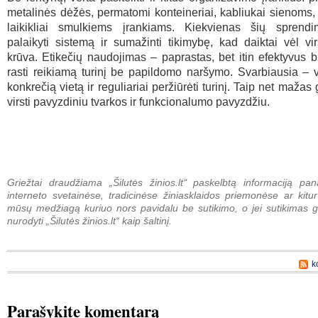
metalinės dėžės, permatomi konteineriai, kabliukai sienoms,
laikikliai smulkiems įrankiams. Kiekvienas šių spren
palaikyti sistemą ir sumažinti tikimybę, kad daiktai vėl vi
krūva. Etikečių naudojimas – paprastas, bet itin efektyvus b
rasti reikiamą turinį be papildomo naršymo. Svarbiausia – v
konkrečią vietą ir reguliariai peržiūrėti turinį. Taip net mažas
virsti pavyzdiniu tvarkos ir funkcionalumo pavyzdžiu.
Griežtai draudžiama „Šilutės žinios.lt“ paskelbtą informaciją pan
interneto svetainėse, tradicinėse žiniasklaidos priemonėse ar kitur
mūsų medžiagą kuriuo nors pavidalu be sutikimo, o jei sutikimas g
nurodyti „Šilutės žinios.lt“ kaip šaltinį.
k
Parašykite komentarą