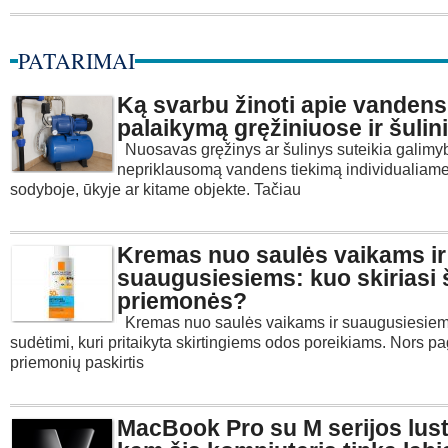
PATARIMAI
Ką svarbu žinoti apie vandens
palaikymą gręžiniuose ir šuli
Nuosavas gręžinys ar šulinys suteikia galimyb
nepriklausomą vandens tiekimą individualiam
sodyboje, ūkyje ar kitame objekte. Tačiau
Kremas nuo saulės vaikams ir
suaugusiesiems: kuo skiriasi 
priemonės?
Kremas nuo saulės vaikams ir suaugusiesiems
sudėtimi, kuri pritaikyta skirtingiems odos poreikiams. Nors pa
priemonių paskirtis
MacBook Pro su M serijos lust