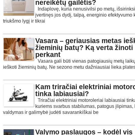
nereikėtų gailėtis?
Indaplovę, kuria nenusivilsi po metų, išsirinksi
įvertinęs jos dydį, talpą, energinio efektyvumo 
triukšmo lygį ir tikrai
Vasara – geriausias metas ieš
žieminių batų? Ką verta žinoti
perkant
Vasara gali būti vienas patogiausių metų laikų
ieškoti žieminių batų. Ne sezono metu dažniausiai lieka plate
Kam triračiai elektriniai motoro
tinka labiausiai?
Triračiai elektriniai motoroleriai labiausiai t
kuriems svarbus stabilumas, patogus įlipimas,
valdymas ir galimybė judėti savarankiškai be
Valymo paslaugos – kodėl vis