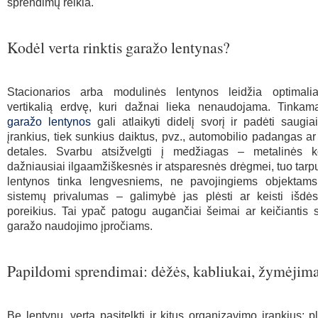
sprendimų reikia.
Kodėl verta rinktis garažo lentynas?
Stacionarios arba modulinės lentynos leidžia optimalia
vertikalią erdvę, kuri dažnai lieka nenaudojama. Tinkama
garažo lentynos
gali atlaikyti didelį svorį ir padėti saugiai
įrankius, tiek sunkius daiktus, pvz., automobilio padangas ar
detales. Svarbu atsižvelgti į medžiagas – metalinės ko
dažniausiai ilgaamžiškesnės ir atsparesnės drėgmei, tuo tarpu
lentynos tinka lengvesniems, ne pavojingiems objektams
sistemų privalumas – galimybė jas plėsti ar keisti išdė
poreikius. Tai ypač patogu augančiai šeimai ar keičiantis
garažo naudojimo įpročiams.
Papildomi sprendimai: dėžės, kabliukai, žymėjim
Be lentynų, verta pasitelkti ir kitus organizavimo įrankius: p