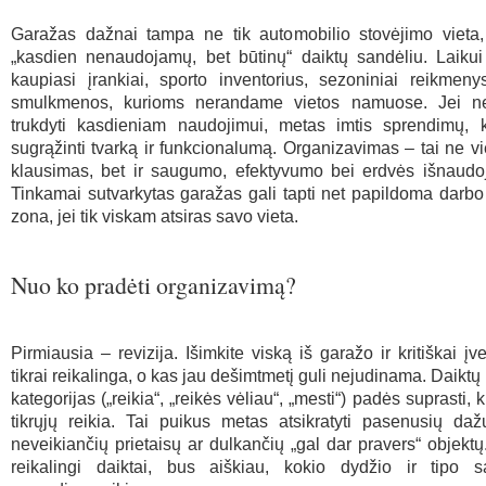
Garažas dažnai tampa ne tik automobilio stovėjimo vieta, 
„kasdien nenaudojamų, bet būtinų“ daiktų sandėliu. Laikui
kaupiasi įrankiai, sporto inventorius, sezoniniai reikmenys
smulkmenos, kurioms nerandame vietos namuose. Jei ne
trukdyti kasdieniam naudojimui, metas imtis sprendimų, 
sugrąžinti tvarką ir funkcionalumą. Organizavimas – tai ne vi
klausimas, bet ir saugumo, efektyvumo bei erdvės išnaudo
Tinkamai sutvarkytas garažas gali tapti net papildoma darbo
zona, jei tik viskam atsiras savo vieta.
Nuo ko pradėti organizavimą?
Pirmiausia – revizija. Išimkite viską iš garažo ir kritiškai įve
tikrai reikalinga, o kas jau dešimtmetį guli nejudinama. Daiktų
kategorijas („reikia“, „reikės vėliau“, „mesti“) padės suprasti, k
tikrųjų reikia. Tai puikus metas atsikratyti pasenusių daž
neveikiančių prietaisų ar dulkančių „gal dar pravers“ objektų.
reikalingi daiktai, bus aiškiau, kokio dydžio ir tipo s