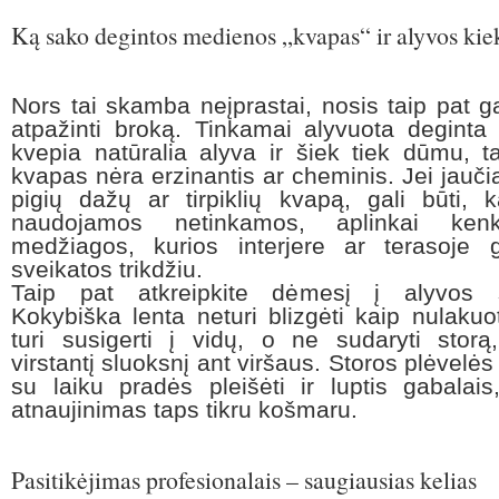
Ką sako degintos medienos „kvapas“ ir alyvos kie
Nors tai skamba neįprastai, nosis taip pat ga
atpažinti broką. Tinkamai alyvuota degint
kvepia natūralia alyva ir šiek tiek dūmu, t
kvapas nėra erzinantis ar cheminis. Jei jaučia
pigių dažų ar tirpiklių kvapą, gali būti,
naudojamos netinkamos, aplinkai kenk
medžiagos, kurios interjere ar terasoje g
sveikatos trikdžiu.
Taip pat atkreipkite dėmesį į alyvos s
Kokybiška lenta neturi blizgėti kaip nulakuo
turi susigerti į vidų, o ne sudaryti storą
virstantį sluoksnį ant viršaus. Storos plėvelės
su laiku pradės pleišėti ir luptis gabalai
atnaujinimas taps tikru košmaru.
Pasitikėjimas profesionalais – saugiausias kelias