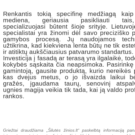
Renkantis tokią specifinę medžiagą kaip
mediena, geriausia pasikliauti tais
specializuojasi būtent šioje srityje. Lietuv
specialistai yra žinomi dėl savo preciziško p
gamybos procesą. Jų naudojamos techn
užtikrina, kad kiekviena lenta būtų ne tik este
ir atitiktų aukščiausius patvarumo standartus.
Investicija į fasadą ar terasą yra ilgalaikė, tod
kokybės sąskaita čia neapsimoka. Pasirinkę
gamintoją, gausite produktą, kurio nereikės 
kas dvejus metus, o jo išvaizda laikui bė
gražės, įgaudama taurų, senovinį atspalv
ugnies magija veikia tik tada, kai ją valdo pr
rankos.
Griežtai draudžiama „Šilutės žinios.lt“ paskelbtą informaciją pan