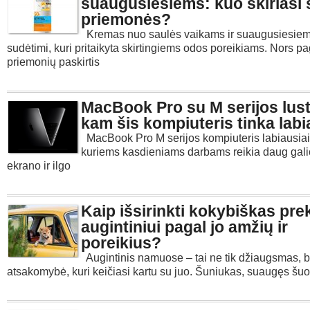
suaugusiesiems: kuo skiriasi 
priemonės?
Kremas nuo saulės vaikams ir suaugusiesiems
sudėtimi, kuri pritaikyta skirtingiems odos poreikiams. Nors pa
priemonių paskirtis
MacBook Pro su M serijos lust
kam šis kompiuteris tinka labi
MacBook Pro M serijos kompiuteris labiausiai 
kuriems kasdieniams darbams reikia daug galio
ekrano ir ilgo
Kaip išsirinkti kokybiškas pre
augintiniui pagal jo amžių ir
poreikius?
Augintinis namuose – tai ne tik džiaugsmas, be
atsakomybė, kuri keičiasi kartu su juo. Šuniukas, suaugęs šuo