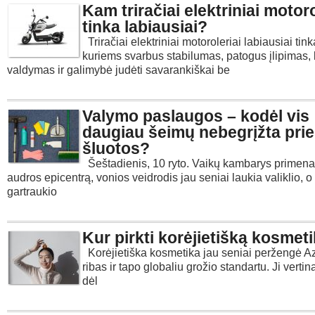
Kam triračiai elektriniai motoro
tinka labiausiai?
Triračiai elektriniai motoroleriai labiausiai t
kuriems svarbus stabilumas, patogus įlipimas,
valdymas ir galimybė judėti savarankiškai be
Valymo paslaugos – kodėl vis
daugiau šeimų nebegrįžta prie
šluotos?
Šeštadienis, 10 ryto. Vaikų kambarys primena
audros epicentrą, vonios veidrodis jau seniai laukia valiklio, o
gartraukio
Kur pirkti korėjietišką kosmet
Korėjietiška kosmetika jau seniai peržengė Az
ribas ir tapo globaliu grožio standartu. Ji verti
dėl