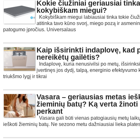
Kokie čiužiniai geriausiai tink
kokybiškam miegui?
Kokybiškam miegui labiausiai tinka tokie čiuži
atitinka tavo kūno svorį, miego pozą ir asmenin
patogumo įpročius. Universalaus
Kaip išsirinkti indaplovę, kad
nereikėtų gailėtis?
Indaplovę, kuria nenusivilsi po metų, išsirinksi
įvertinęs jos dydį, talpą, energinio efektyvumo 
triukšmo lygį ir tikrai
Vasara – geriausias metas ieš
žieminių batų? Ką verta žinoti
perkant
Vasara gali būti vienas patogiausių metų laikų
ieškoti žieminių batų. Ne sezono metu dažniausiai lieka plate