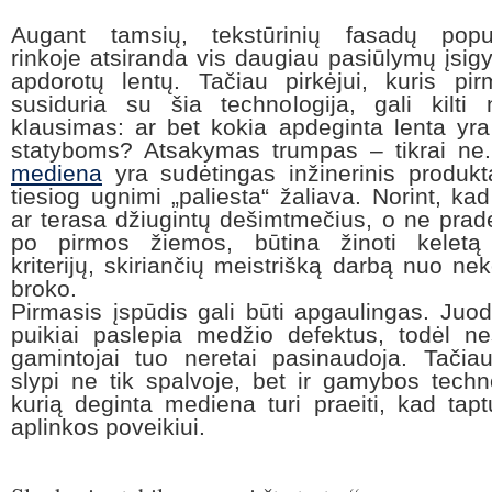
Augant tamsių, tekstūrinių fasadų popul
rinkoje atsiranda vis daugiau pasiūlymų įsigy
apdorotų lentų. Tačiau pirkėjui, kuris pi
susiduria su šia technologija, gali kilti 
klausimas: ar bet kokia apdeginta lenta yr
statyboms? Atsakymas trumpas – tikrai ne
mediena
yra sudėtingas inžinerinis produk
tiesiog ugnimi „paliesta“ žaliava. Norint, ka
ar terasa džiugintų dešimtmečius, o ne pradė
po pirmos žiemos, būtina žinoti keletą
kriterijų, skiriančių meistrišką darbą nuo ne
broko.
Pirmasis įspūdis gali būti apgaulingas. Juo
puikiai paslepia medžio defektus, todėl ne
gamintojai tuo neretai pasinaudoja. Tačia
slypi ne tik spalvoje, bet ir gamybos techno
kurią deginta mediena turi praeiti, kad tapt
aplinkos poveikiui.