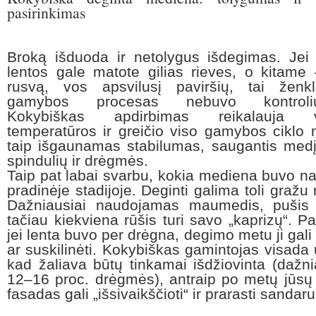
pasirinkimas
Broką išduoda ir netolygus išdegimas. Jei
lentos gale matote gilias rieves, o kitame 
rusvą, vos apsvilusį paviršių, tai ženk
gamybos procesas nebuvo kontroliu
Kokybiškas apdirbimas reikalauja v
temperatūros ir greičio viso gamybos ciklo 
taip išgaunamas stabilumas, saugantis med
spindulių ir drėgmės.
Taip pat labai svarbu, kokia mediena buvo 
pradinėje stadijoje. Deginti galima toli gražu
Dažniausiai naudojamas maumedis, pušis 
tačiau kiekviena rūšis turi savo „kaprizų“. Pa
jei lenta buvo per drėgna, degimo metu ji gali
ar suskilinėti. Kokybiškas gamintojas visada u
kad žaliava būtų tinkamai išdžiovinta (dažnia
12–16 proc. drėgmės), antraip po metų jūsų
fasadas gali „išsivaikščioti“ ir prarasti sandar