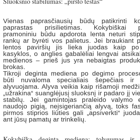
Sluoksnio stabilumas: „piršto testas“
Vienas paprasčiausių būdų patikrinti 
paprastas prisilietimas. Kokybiškai p
pramoniniu būdu apdorota lenta neturi stipr
rankų ar byrėti vos palietus. Jei braukiant p
lentos paviršių jis lieka juodas kaip po
kasyklos, o anglies gabalėliai lengvai atsik
medienos – prieš jus yra nebaigtas produk
brokas.
Tikroji deginta mediena po degimo proceso
būti nuvaloma specialiais šepečiais ir 
alyvuojama. Alyva veikia kaip rišamoji medži
„užrakina“ suanglėjusį sluoksnį ir padaro jį vi
stabilų. Jei gamintojas praleido valymo 
naudojo pigią, neįsigeriančią alyvą, toks f
pirmos stiprios liūties gali „apsiverkti“ juod
ant jūsų pamatų ar trinkelių.
Kokybiška deginta mediena: tolygumas ir 