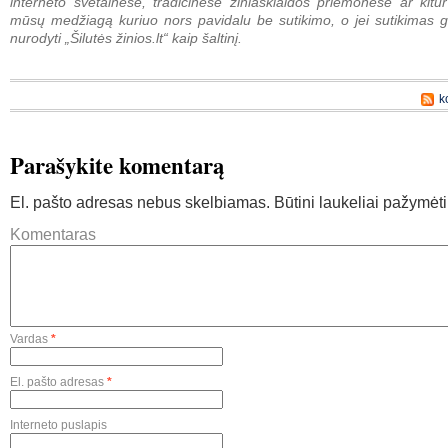
interneto svetainėse, tradicinėse žiniasklaidos priemonėse ar kitur
mūsų medžiagą kuriuo nors pavidalu be sutikimo, o jei sutikimas g
nurodyti „Šilutės žinios.lt“ kaip šaltinį.
k
Parašykite komentarą
El. pašto adresas nebus skelbiamas.
Būtini laukeliai pažymėt
Komentaras
Vardas
*
El. pašto adresas
*
Interneto puslapis