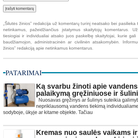
„Šilutės žinios” redakcija už komentarų turinį neatsako bei pasilieka t
netinkamus, pažeidžiančius įstatymus skaitytojų komentarus. U
tiesiogiai ir individualiai atsako juos paskelbę skaitytojai, kurie gali 
baudžiamojon, administracinėn ar civilinėn atsakomybėn. Informuo
žinios” redakciją apie netinkamus komentarus.
PATARIMAI
Ką svarbu žinoti apie vandens
palaikymą gręžiniuose ir šuli
Nuosavas gręžinys ar šulinys suteikia galimyb
nepriklausomą vandens tiekimą individualiam
sodyboje, ūkyje ar kitame objekte. Tačiau
Kremas nuo saulės vaikams ir