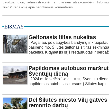
baudžiamojon, administracinėn ar civilinėn atsakomybėn. Informuo
žinios” redakciją apie netinkamus komentarus.
EISMAS
Geltonasis tiltas nukeltas
Pagaliau, po daugybės bandymų ir kruopštau
pasirengimo, Šilutės geltonasis tiltas sėkminga
pakeltas. Kitąmet jis grįš restauruotas ir per
Papildomas autobuso maršrut
Šventųjų dieną
2024 m. lapkričio 1-ąją – Visų Šventųjų dieną
papildomas autobusas kursuos į Šilutės kapines 
Dėl Šilutės miesto Vilų gatvės
remonto darbų