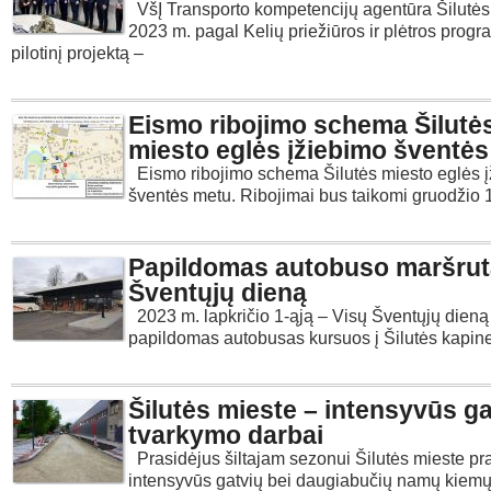
VšĮ Transporto kompetencijų agentūra Šilutės
2023 m. pagal Kelių priežiūros ir plėtros prog
pilotinį projektą –
Eismo ribojimo schema Šilutė
miesto eglės įžiebimo šventė
Eismo ribojimo schema Šilutės miesto eglės 
šventės metu. Ribojimai bus taikomi gruodži
Papildomas autobuso maršrut
Šventųjų dieną
2023 m. lapkričio 1-ąją – Visų Šventųjų dieną
papildomas autobusas kursuos į Šilutės kapines 
Šilutės mieste – intensyvūs ga
tvarkymo darbai
Prasidėjus šiltajam sezonui Šilutės mieste pr
intensyvūs gatvių bei daugiabučių namų kiem