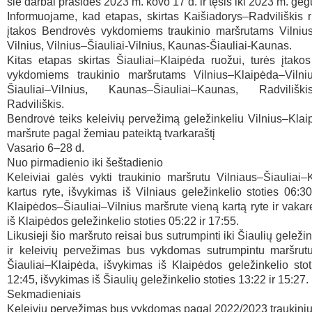
šie darbai prasidės 2023 m. kovo 17 d. ir tęsis iki 2023 m. ge
Informuojame, kad etapas, skirtas Kaišiadorys–Radviliškis r
įtakos Bendrovės vykdomiems traukinio maršrutams Vilniu
Vilnius, Vilnius–Šiauliai-Vilnius, Kaunas-Šiauliai-Kaunas.
Kitas etapas skirtas Šiauliai–Klaipėda ruožui, turės įtak
vykdomiems traukinio maršrutams Vilnius–Klaipėda–Vilniu
Šiauliai–Vilnius, Kaunas–Šiauliai–Kaunas, Radviliški
Radviliškis.
Bendrovė teiks keleivių pervežimą geležinkeliu Vilnius–Klai
maršrute pagal žemiau pateiktą tvarkaraštį
Vasario 6–28 d.
Nuo pirmadienio iki šeštadienio
Keleiviai galės vykti traukinio maršrutu Vilniaus–Šiauliai
kartus ryte, išvykimas iš Vilniaus geležinkelio stoties 06:30
Klaipėdos–Šiauliai–Vilnius maršrute vieną kartą ryte ir vakar
iš Klaipėdos geležinkelio stoties 05:22 ir 17:55.
Likusieji šio maršruto reisai bus sutrumpinti iki Šiaulių geležin
ir keleivių pervežimas bus vykdomas sutrumpintu maršrut
Šiauliai–Klaipėda, išvykimas iš Klaipėdos geležinkelio stot
12:45, išvykimas iš Šiaulių geležinkelio stoties 13:22 ir 15:27.
Sekmadieniais
Keleivių pervežimas bus vykdomas pagal 2022/2023 traukinių 