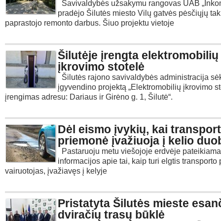
Savivaldybės užsakymu rangovas UAB „Ink
pradėjo Šilutės miesto Vilų gatvės pėsčiųjų ta
paprastojo remonto darbus. Šiuo projektu vietoje
Šilutėje įrengta elektromobilių
įkrovimo stotelė
Šilutės rajono savivaldybės administracija s
įgyvendino projektą „Elektromobilių įkrovimo st
įrengimas adresu: Dariaus ir Girėno g. 1, Šilutė“.
Dėl eismo įvykių, kai transpor
priemonė įvažiuoja į kelio duo
Pastaruoju metu viešojoje erdvėje pateikiam
informacijos apie tai, kaip turi elgtis transport
vairuotojas, įvažiavęs į kelyje
Pristatyta Šilutės mieste esan
dviračių trasų būklė