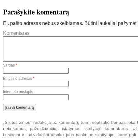
Parašykite komentarą
El. pašto adresas nebus skelbiamas.
Būtini laukeliai pažymėt
Komentaras
Vardas
*
El. pašto adresas
*
Interneto puslapis
„Šilutės žinios” redakcija už komentarų turinį neatsako bei pasilieka t
netinkamus, pažeidžiančius įstatymus skaitytojų komentarus. U
tiesiogiai ir individualiai atsako juos paskelbę skaitytojai, kurie gali 