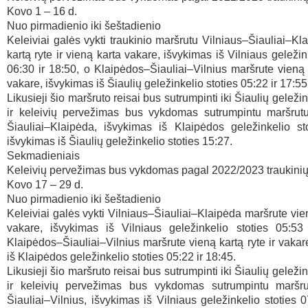
Kovo 1 – 16 d.
Nuo pirmadienio iki šeštadienio
Keleiviai galės vykti traukinio maršrutu Vilniaus–Šiauliai–Kl
kartą ryte ir vieną karta vakare, išvykimas iš Vilniaus geležin
06:30 ir 18:50, o Klaipėdos–Šiauliai–Vilnius maršrute vieną k
vakare, išvykimas iš Šiaulių geležinkelio stoties 05:22 ir 17:55
Likusieji šio maršruto reisai bus sutrumpinti iki Šiaulių geležin
ir keleivių pervežimas bus vykdomas sutrumpintu maršrut
Šiauliai–Klaipėda, išvykimas iš Klaipėdos geležinkelio st
išvykimas iš Šiaulių geležinkelio stoties 15:27.
Sekmadieniais
Keleivių pervežimas bus vykdomas pagal 2022/2023 traukinių 
Kovo 17 – 29 d.
Nuo pirmadienio iki šeštadienio
Keleiviai galės vykti Vilniaus–Šiauliai–Klaipėda maršrute vien
vakare, išvykimas iš Vilniaus geležinkelio stoties 05:53
Klaipėdos–Šiauliai–Vilnius maršrute vieną kartą ryte ir vakar
iš Klaipėdos geležinkelio stoties 05:22 ir 18:45.
Likusieji šio maršruto reisai bus sutrumpinti iki Šiaulių geležin
ir keleivių pervežimas bus vykdomas sutrumpintu maršru
Šiauliai–Vilnius, išvykimas iš Vilniaus geležinkelio stoties 0