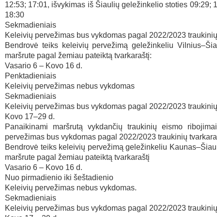
12:53; 17:01, išvykimas iš Šiaulių geležinkelio stoties 09:29; 
18:30
Sekmadieniais
Keleivių pervežimas bus vykdomas pagal 2022/2023 traukinių 
Bendrovė teiks keleivių pervežimą geležinkeliu Vilnius–Šiau
maršrute pagal žemiau pateiktą tvarkaraštį:
Vasario 6 – Kovo 16 d.
Penktadieniais
Keleivių pervežimas nebus vykdomas
Sekmadieniais
Keleivių pervežimas bus vykdomas pagal 2022/2023 traukinių 
Kovo 17–29 d.
Panaikinami maršrutą vykdančių traukinių eismo ribojimai 
pervežimas bus vykdomas pagal 2022/2023 traukinių tvarkaraš
Bendrovė teiks keleivių pervežimą geležinkeliu Kaunas–Šia
maršrute pagal žemiau pateiktą tvarkaraštį
Vasario 6 – Kovo 16 d.
Nuo pirmadienio iki šeštadienio
Keleivių pervežimas nebus vykdomas.
Sekmadieniais
Keleivių pervežimas bus vykdomas pagal 2022/2023 traukinių 