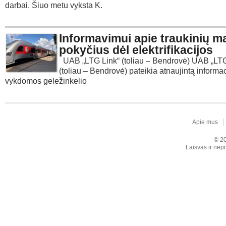
darbai. Šiuo metu vyksta K.
Informavimui apie traukinių m
pokyčius dėl elektrifikacijos
UAB „LTG Link“ (toliau – Bendrovė) UAB „LTG
(toliau – Bendrovė) pateikia atnaujintą informac
vykdomos geležinkelio
Apie mus
© 20
Laisvas ir nepr