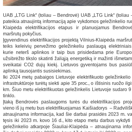
UAB „LTG Link“ (toliau – Bendrovė) UAB „LTG Link“ (toliau
pateikia atnaujintą informaciją apie vykdomos geležinkelio ru
Klaipėda elektrifikacijos etapus ir planuojamus Bendrovė
maršrutų pokyčius.
Įgyvendinus elektrifikacijos projektą Vilnius-Klaipėda maršr
teiks keleivių pervežimo geležinkeliu paslaugą elektriniais 
kurie neterš aplinkos ir taip bus prisidedama prie Europ
užsibrėžto tikslo skatinti žaliąją energetiką ir mažinti išmet
sveikatai CO2 dujų kiekį. Lietuvos gyventojams bus pasiūl
aplinką tausojantis susisiekimas.
Iki 2024 metų pabaigos Lietuvoje elektrifikuoto geležinkelio 
infrastruktūroje turėtų siekti apie 35 proc., o ištisinis ruožo ilg
km. Šiuo metu elektrifikuotas geležinkelis Lietuvoje sudaro 9 
tinklo.
Įtaką Bendrovės paslaugoms turės du elektrifikacijos proj
vieno iš jų metu bus elektrifikuojamas Kaišiadorys – Radviliš
atnaujinama informacija, kad šie darbai prasidės 2023 m. vas
tęsis iki 2023 m. kovo 16 d., kito etapo metu darbus vykdyt
geležinkelio atkarpoje Šiauliai-Klaipėda – atnaujinama info