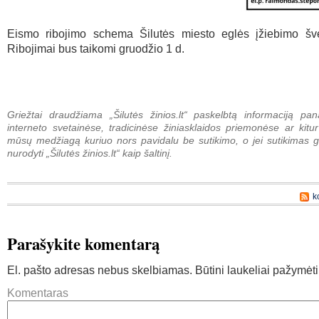
Eismo ribojimo schema Šilutės miesto eglės įžiebimo šv
Ribojimai bus taikomi gruodžio 1 d.
Griežtai draudžiama „Šilutės žinios.lt“ paskelbtą informaciją pan
interneto svetainėse, tradicinėse žiniasklaidos priemonėse ar kitur
mūsų medžiagą kuriuo nors pavidalu be sutikimo, o jei sutikimas g
nurodyti „Šilutės žinios.lt“ kaip šaltinį.
k
Parašykite komentarą
El. pašto adresas nebus skelbiamas.
Būtini laukeliai pažymėt
Komentaras