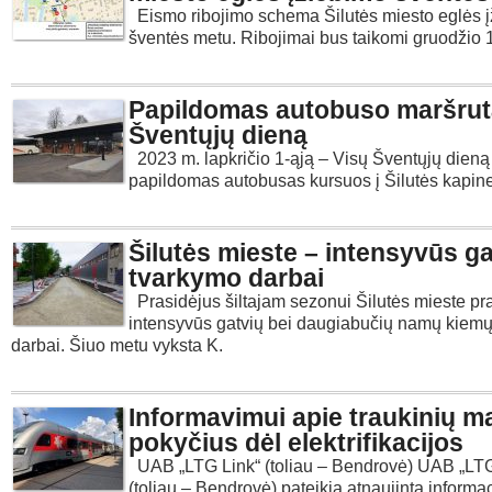
Eismo ribojimo schema Šilutės miesto eglės 
šventės metu. Ribojimai bus taikomi gruodži
Papildomas autobuso maršrut
Šventųjų dieną
2023 m. lapkričio 1-ąją – Visų Šventųjų dieną
papildomas autobusas kursuos į Šilutės kapines 
Šilutės mieste – intensyvūs ga
tvarkymo darbai
Prasidėjus šiltajam sezonui Šilutės mieste pr
intensyvūs gatvių bei daugiabučių namų kiem
darbai. Šiuo metu vyksta K.
Informavimui apie traukinių m
pokyčius dėl elektrifikacijos
UAB „LTG Link“ (toliau – Bendrovė) UAB „LTG
(toliau – Bendrovė) pateikia atnaujintą informac