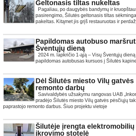
Geltonasis tiltas nukeltas
Pagaliau, po daugybės bandymų ir kruopštau
pasirengimo, Šilutės geltonasis tiltas sėkminga
pakeltas. Kitąmet jis grįš restauruotas ir per
Papildomas autobuso maršrut
Šventųjų dieną
2024 m. lapkričio 1-ąją – Visų Šventųjų dieną
papildomas autobusas kursuos į Šilutės kapines 
Dėl Šilutės miesto Vilų gatvės
remonto darbų
Savivaldybės užsakymu rangovas UAB „Ink
pradėjo Šilutės miesto Vilų gatvės pėsčiųjų ta
paprastojo remonto darbus. Šiuo projektu vietoje
Šilutėje įrengta elektromobilių
įkrovimo stotelė