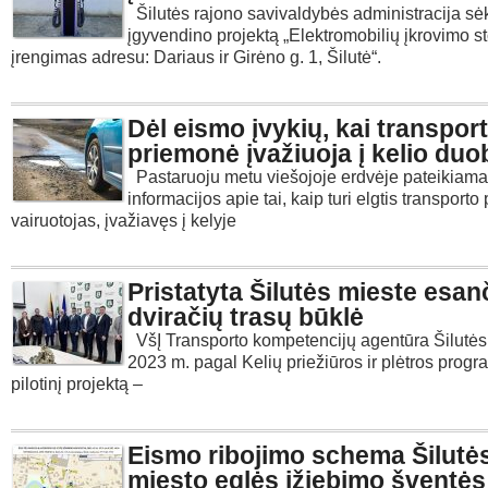
Šilutės rajono savivaldybės administracija s
įgyvendino projektą „Elektromobilių įkrovimo st
įrengimas adresu: Dariaus ir Girėno g. 1, Šilutė“.
Dėl eismo įvykių, kai transpor
priemonė įvažiuoja į kelio duo
Pastaruoju metu viešojoje erdvėje pateikiam
informacijos apie tai, kaip turi elgtis transport
vairuotojas, įvažiavęs į kelyje
Pristatyta Šilutės mieste esan
dviračių trasų būklė
VšĮ Transporto kompetencijų agentūra Šilutės
2023 m. pagal Kelių priežiūros ir plėtros prog
pilotinį projektą –
Eismo ribojimo schema Šilutė
miesto eglės įžiebimo šventė