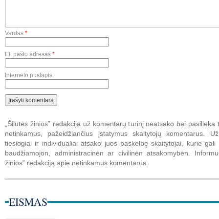
Vardas
*
El. pašto adresas
*
Interneto puslapis
„Šilutės žinios” redakcija už komentarų turinį neatsako bei pasilieka t
netinkamus, pažeidžiančius įstatymus skaitytojų komentarus. U
tiesiogiai ir individualiai atsako juos paskelbę skaitytojai, kurie gali 
baudžiamojon, administracinėn ar civilinėn atsakomybėn. Informuo
žinios” redakciją apie netinkamus komentarus.
EISMAS