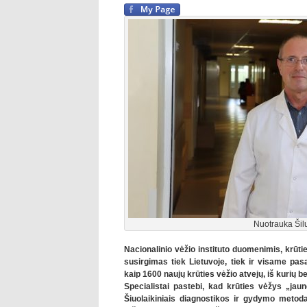
Nuotrauka Šilu
Nacionalinio vėžio instituto duomenimis, krūt
susirgimas tiek Lietuvoje, tiek ir visame pa
kaip 1600 naujų krūties vėžio atvejų, iš kurių
Specialistai pastebi, kad krūties vėžys „jaun
Šiuolaikiniais diagnostikos ir gydymo metodais