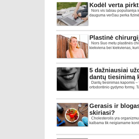
Kodėl verta pirkt
Nors vis labiau populiarėja i
dauguma verčiau perka fizinė
Plastinė chirurgi
Nors šiuo metu plastinės chir
kiekviena bei kiekvienas, kuri
5 dažniausiai už
dantų tiesinimą
Dantų tiesinimas kapomis – 
ortodontinio gydymo formų. Ta
Gerasis ir blogas
skiriasi?
Cholesterolis yra organizmui
kalbama tik neigiamame konte