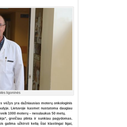
tės ligoninės
ies vėžys yra dažniausias moterų onkologinis
saulyje. Lietuvoje kasmet nustatoma daugiau
 beveik 1000 moterų – nesulaukus 50 metų.
ėja“, greičiau plinta ir sunkiau pagydomas.
 galima užkirsti kelią šiai klastingai ligai,