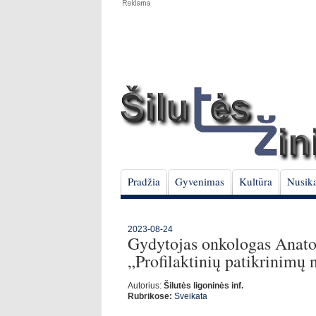
Pradžia
Gyvenimas
Kultūra
Nusika
2023-08-24
Gydytojas onkologas Anato
„Profilaktinių patikrinimų n
Autorius:
Šilutės ligoninės inf.
Rubrikose:
Sveikata