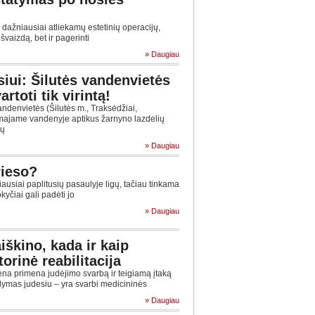
 dažniausiai atliekamų estetinių operacijų,
švaizdą, bet ir pagerinti
» Daugiau
iui: Šilutės vandenvietės
rtoti tik virintą!
ndenvietės (Šilutės m., Traksėdžiai,
majame vandenyje aptikus žarnyno lazdelių
ių
» Daugiau
rieso?
usiai paplitusių pasaulyje ligų, tačiau tinkama
yčiai gali padėti jo
» Daugiau
iškino, kada ir kaip
orinė reabilitacija
ena primena judėjimo svarbą ir teigiamą įtaką
ydymas judesiu – yra svarbi medicininės
» Daugiau