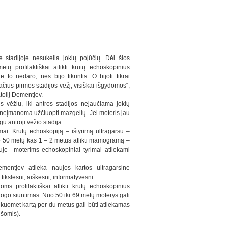
e stadijoje nesukelia jokių pojūčių. Dėl šios
tų profilaktiškai atlikti krūtų echoskopinius
o nedaro, nes bijo tikrintis. O bijoti tikrai
čius pirmos stadijos vėžį, visiškai išgydomos“,
tolij Dementjev.
 vėžiu, iki antros stadijos nejaučiama jokių
neįmanoma užčiuopti mazgelių. Jei moteris jau
u antroji vėžio stadija.
rimai. Krūtų echoskopiją – ištyrimą ultragarsu –
uo 50 metų kas 1 – 2 metus atlikti mamogramą –
uje moterims echoskopiniai tyrimai atliekami
mentjev atlieka naujos kartos ultragarsine
 tikslesni, aiškesni, informatyvesni.
 profilaktiškai atlikti krūtų echoskopinius
logo siuntimas. Nuo 50 iki 69 metų moterys gali
 kuomet kartą per du metus gali būti atliekamas
šomis).