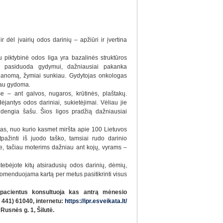
dėl įvairių odos darinių – apžiūri ir įvertina
 piktybinė odos liga yra bazalinės struktūros
ai pasiduoda gydymui, dažniausiai pakanka
melanomą, žymiai sunkiau. Gydytojas onkologas
iau gydoma.
e – ant galvos, nugaros, krūtinės, plaštakų.
ėjantys odos dariniai, sukietėjimai. Vėliau jie
sidengia šašu. Šios ligos pradžią dažniausiai
as, nuo kurio kasmet miršta apie 100 Lietuvos
ažinti iš juodo taško, tamsiai rudo darinio
toje, tačiau moterims dažniau ant kojų, vyrams –
ebėjote kitų atsiradusių odos darinių, dėmių,
 rekomenduojama kartą per metus pasitikrinti visus
 pacientus konsultuoja kas antrą mėnesio
8 441) 61040, internetu:
https://ipr.esveikata.lt/
Rusnės g. 1, Šilutė.