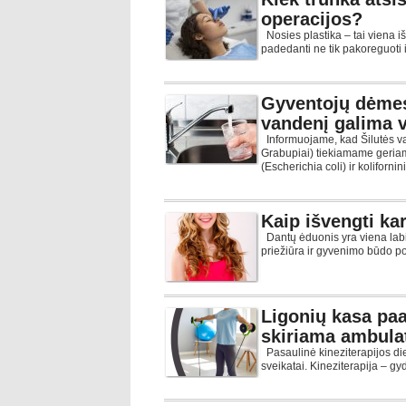
operacijos?
Nosies plastika – tai viena iš
padedanti ne tik pakoreguoti i
Gyventojų dėmes
vandenį galima va
Informuojame, kad Šilutės va
Grabupiai) tiekiamame geria
(Escherichia coli) ir kolifornin
Kaip išvengti ka
Dantų ėduonis yra viena labia
priežiūra ir gyvenimo būdo pok
Ligonių kasa paa
skiriama ambulat
Pasaulinė kineziterapijos di
sveikatai. Kineziterapija – g