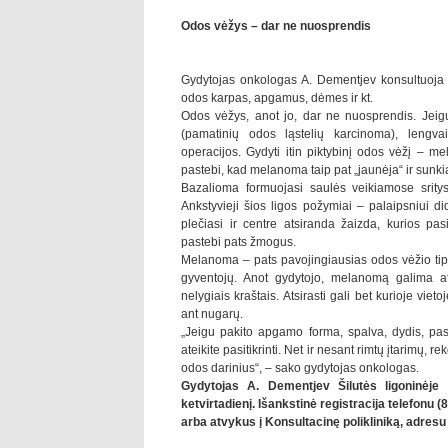
Odos vėžys – dar ne nuosprendis
Gydytojas onkologas A. Dementjev konsultuoja ir 
odos karpas, apgamus, dėmes ir kt.
Odos vėžys, anot jo, dar ne nuosprendis. Jeigu
(pamatinių odos ląstelių karcinoma), lengv
operacijos. Gydyti itin piktybinį odos vėžį – 
pastebi, kad melanoma taip pat „jaunėja“ ir sunk
Bazalioma formuojasi saulės veikiamose sritys
Ankstyvieji šios ligos požymiai – palaipsniui did
plečiasi ir centre atsiranda žaizda, kurios pa
pastebi pats žmogus.
Melanoma – pats pavojingiausias odos vėžio tip
gyventojų. Anot gydytojo, melanomą galima atp
nelygiais kraštais. Atsirasti gali bet kurioje vie
ant nugarų.
„Jeigu pakito apgamo forma, spalva, dydis, past
ateikite pasitikrinti. Net ir nesant rimtų įtarimų,
odos darinius“, – sako gydytojas onkologas.
Gydytojas A. Dementjev Šilutės ligoninėje
ketvirtadienį. Išankstinė registracija telefonu (
arba atvykus į Konsultacinę polikliniką, adresu 