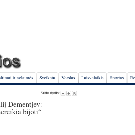
ltimai ir nelaimės
Sveikata
Verslas
Laisvalaikis
Sportas
Re
Šrifto dydis:
lij Dementjev:
ereikia bijoti“