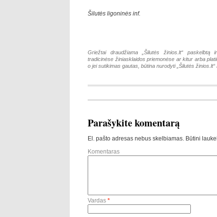
Šilutės ligoninės inf.
Griežtai draudžiama „Šilutės žinios.lt“ paskelbtą i
tradicinėse žiniasklaidos priemonėse ar kitur arba pla
o jei sutikimas gautas, būtina nurodyti „Šilutės žinios.lt“ k
Parašykite komentarą
El. pašto adresas nebus skelbiamas.
Būtini lauke
Komentaras
Vardas
*