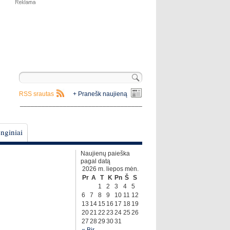
RSS srautas
+ Pranešk naujieną
__________________________________
nginiai
Naujienų paieška
pagal datą
2026 m. liepos mėn.
Pr
A
T
K
Pn
Š
S
1
2
3
4
5
6
7
8
9
10
11
12
13
14
15
16
17
18
19
20
21
22
23
24
25
26
27
28
29
30
31