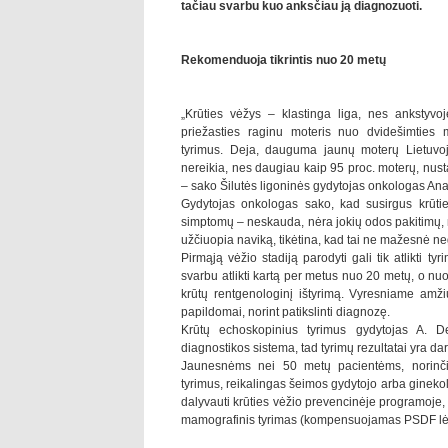
tačiau svarbu kuo anksčiau ją diagnozuoti.
Rekomenduoja tikrintis nuo 20 metų
„Krūties vėžys – klastinga liga, nes ankstyvoj
priežasties raginu moteris nuo dvidešimties me
tyrimus. Deja, dauguma jaunų moterų Lietuvoje t
nereikia, nes daugiau kaip 95 proc. moterų, nusta
– sako Šilutės ligoninės gydytojas onkologas Ana
Gydytojas onkologas sako, kad susirgus krūties
simptomų – neskauda, nėra jokių odos pakitimų, 
užčiuopia naviką, tikėtina, kad tai ne mažesnė neg
Pirmąją vėžio stadiją parodyti gali tik atlikti ty
svarbu atlikti kartą per metus nuo 20 metų, o n
krūtų rentgenologinį ištyrimą. Vyresniame amži
papildomai, norint patikslinti diagnozę.
Krūtų echoskopinius tyrimus gydytojas A. De
diagnostikos sistema, tad tyrimų rezultatai yra dar
Jaunesnėms nei 50 metų pacientėms, norinčioms
tyrimus, reikalingas šeimos gydytojo arba gineko
dalyvauti krūties vėžio prevencinėje programoje,
mamografinis tyrimas (kompensuojamas PSDF lė