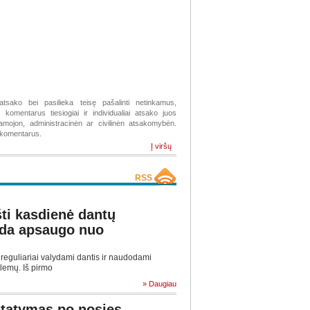
atsako bei pasilieka teisę pašalinti netinkamus,
komentarus tiesiogiai ir individualiai atsako juos
žiamojon, administracinėn ar civilinėn atsakomybėn.
s komentarus.
Į viršų
RSS
ti kasdienė dantų
ada apsaugo nuo
eguliariai valydami dantis ir naudodami
blemų. Iš pirmo
» Daugiau
statymas po nosies