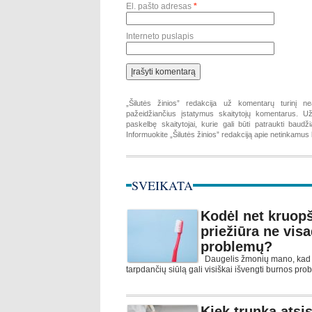
El. pašto adresas
*
Interneto puslapis
„Šilutės žinios” redakcija už komentarų turinį ne
pažeidžiančius įstatymus skaitytojų komentarus. Už 
paskelbę skaitytojai, kurie gali būti patraukti baud
Informuokite „Šilutės žinios” redakciją apie netinkamu
SVEIKATA
Kodėl net kruopš
priežiūra ne vis
problemų?
Daugelis žmonių mano, kad r
tarpdančių siūlą gali visiškai išvengti burnos pro
Kiek trunka atsi