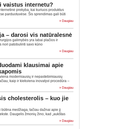
i vaistus internetu?
nternetinė prekyba, kai kuriuos produktus
se parduotuvėse. Šis sprendimas gali būti
» Daugiau
ja – darosi vis natūralesnė
urgijos galimybės yra labai plačios ir
s nori patobulinti savo kūno
» Daugiau
duodami klausimai apie
 kapomis
viena moderniausių ir nepastebimiausių
čiau, kaip ir kiekviena inovatyvi procedūra –
» Daugiau
is cholesterolis – kuo jie
 būtina medžiaga, tačiau dažnai apie jį
kste. Daugelis žmonių žino, kad „aukštas
» Daugiau