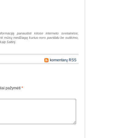
nformaciją panaudoti kitose interneto svetainėse,
tinti mūsų medžiagą kuriuo nors pavidalu be sutikimo,
aip šaltinį.
komentarų RSS
liai pažymėti
*