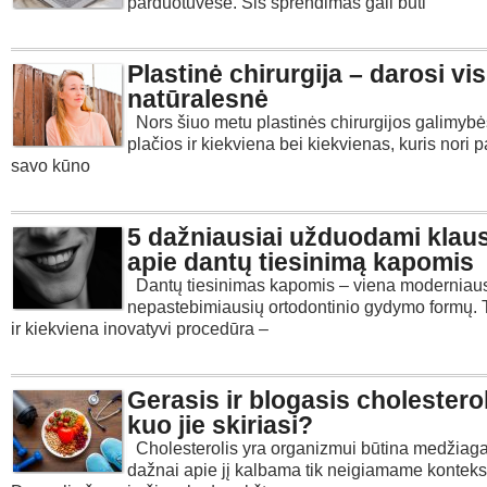
parduotuvėse. Šis sprendimas gali būti
Plastinė chirurgija – darosi vis
natūralesnė
Nors šiuo metu plastinės chirurgijos galimybė
plačios ir kiekviena bei kiekvienas, kuris nori p
savo kūno
5 dažniausiai užduodami klau
apie dantų tiesinimą kapomis
Dantų tiesinimas kapomis – viena moderniausi
nepastebimiausių ortodontinio gydymo formų. T
ir kiekviena inovatyvi procedūra –
Gerasis ir blogasis cholesterol
kuo jie skiriasi?
Cholesterolis yra organizmui būtina medžiaga
dažnai apie jį kalbama tik neigiamame konteks