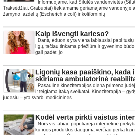
Informuojame, kad Šilutės vandenvietės (Šilut
Traksėdžiai, Grabupiai) tiekiamame geriamajame vandenyje a
žarnyno lazdelių (Escherichia coli) ir koliforninių
Kaip išvengti karieso?
Dantų ėduonis yra viena labiausiai paplitusių
ligų, tačiau tinkama priežiūra ir gyvenimo būdo
gali padėti jo
Ligonių kasa paaiškino, kada i
skiriama ambulatorinė reabilit
Pasaulinė kineziterapijos diena primena judė
ir teigiamą įtaką sveikatai. Kineziterapija – g
judesiu – yra svarbi medicininės
Kodėl verta pirkti vaistus inte
Nors vis labiau populiarėja internetinė prekyb
kuriuos produktus dauguma verčiau perka fizi