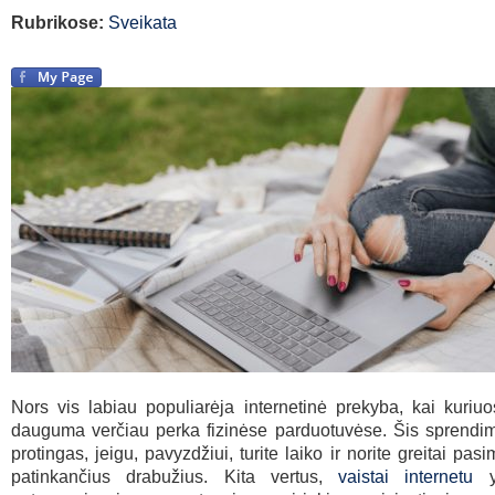
Rubrikose:
Sveikata
Nors vis labiau populiarėja internetinė prekyba, kai kuriu
dauguma verčiau perka fizinėse parduotuvėse. Šis sprendim
protingas, jeigu, pavyzdžiui, turite laiko ir norite greitai pas
patinkančius drabužius. Kita vertus,
vaistai internetu
yr