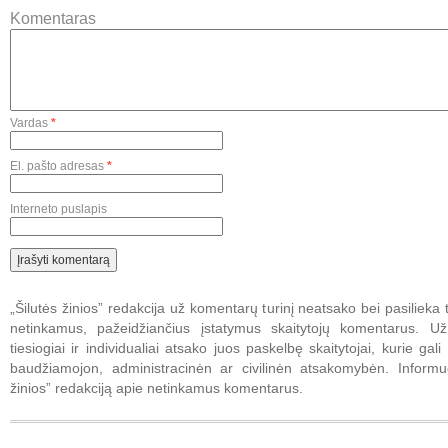
Komentaras
Vardas
*
El. pašto adresas
*
Interneto puslapis
„Šilutės žinios” redakcija už komentarų turinį neatsako bei pasilieka t
netinkamus, pažeidžiančius įstatymus skaitytojų komentarus. U
tiesiogiai ir individualiai atsako juos paskelbę skaitytojai, kurie gali 
baudžiamojon, administracinėn ar civilinėn atsakomybėn. Informuo
žinios” redakciją apie netinkamus komentarus.