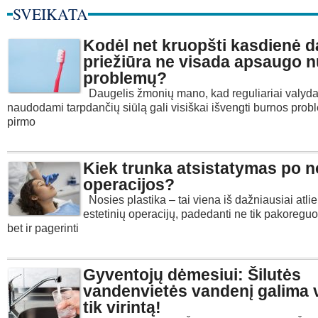
SVEIKATA
Kodėl net kruopšti kasdienė d
priežiūra ne visada apsaugo 
problemų?
Daugelis žmonių mano, kad reguliariai valydam
naudodami tarpdančių siūlą gali visiškai išvengti burnos probl
pirmo
Kiek trunka atsistatymas po n
operacijos?
Nosies plastika – tai viena iš dažniausiai atl
estetinių operacijų, padedanti ne tik pakoreguot
bet ir pagerinti
Gyventojų dėmesiui: Šilutės
vandenvietės vandenį galima v
tik virintą!