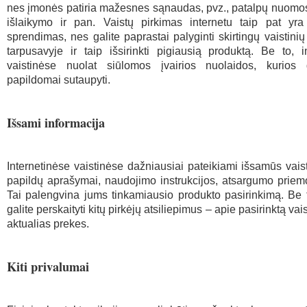
nes įmonės patiria mažesnes sąnaudas, pvz., patalpų nuomo
išlaikymo ir pan. Vaistų pirkimas internetu taip pat yra
sprendimas, nes galite paprastai palyginti skirtingų vaistini
tarpusavyje ir taip išsirinkti pigiausią produktą. Be to, i
vaistinėse nuolat siūlomos įvairios nuolaidos, kurios 
papildomai sutaupyti.
Išsami informacija
Internetinėse vaistinėse dažniausiai pateikiami išsamūs vais
papildų aprašymai, naudojimo instrukcijos, atsargumo priem
Tai palengvina jums tinkamiausio produkto pasirinkimą. Be t
galite perskaityti kitų pirkėjų atsiliepimus – apie pasirinktą vai
aktualias prekes.
Kiti privalumai