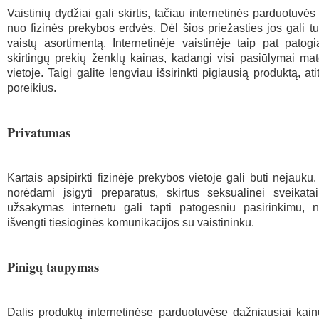
Vaistinių dydžiai gali skirtis, tačiau internetinės parduotuvė
nuo fizinės prekybos erdvės. Dėl šios priežasties jos gali tur
vaistų asortimentą. Internetinėje vaistinėje taip pat patogi
skirtingų prekių ženklų kainas, kadangi visi pasiūlymai ma
vietoje. Taigi galite lengviau išsirinkti pigiausią produktą, ati
poreikius.
Privatumas
Kartais apsipirkti fizinėje prekybos vietoje gali būti nejauku
norėdami įsigyti preparatus, skirtus seksualinei sveikatai
užsakymas internetu gali tapti patogesniu pasirinkimu, n
išvengti tiesioginės komunikacijos su vaistininku.
Pinigų taupymas
Dalis produktų internetinėse parduotuvėse dažniausiai kain