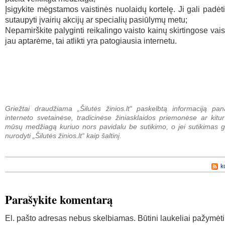
Įsigykite mėgstamos vaistinės nuolaidų kortelę. Ji gali padėt
sutaupyti įvairių akcijų ar specialių pasiūlymų metu;
Nepamirškite palyginti reikalingo vaisto kainų skirtingose vai
jau aptarėme, tai atlikti yra patogiausia internetu.
Griežtai draudžiama „Šilutės žinios.lt“ paskelbtą informaciją pan
interneto svetainėse, tradicinėse žiniasklaidos priemonėse ar kitur
mūsų medžiagą kuriuo nors pavidalu be sutikimo, o jei sutikimas g
nurodyti „Šilutės žinios.lt“ kaip šaltinį.
k
Parašykite komentarą
El. pašto adresas nebus skelbiamas.
Būtini laukeliai pažymėt