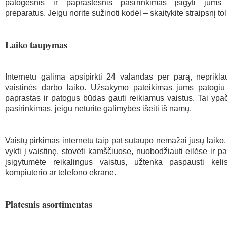
patogesnis ir paprastesnis pasirinkimas įsigyti jums 
preparatus. Jeigu norite sužinoti kodėl – skaitykite straipsnį tol
Laiko taupymas
Internetu galima apsipirkti 24 valandas per parą, neprikl
vaistinės darbo laiko. Užsakymo pateikimas jums patogiu
paprastas ir patogus būdas gauti reikiamus vaistus. Tai yp
pasirinkimas, jeigu neturite galimybės išeiti iš namų.
Vaistų pirkimas internetu taip pat sutaupo nemažai jūsų laiko.
vykti į vaistinę, stovėti kamščiuose, nuobodžiauti eilėse ir p
įsigytumėte reikalingus vaistus, užtenka paspausti kel
kompiuterio ar telefono ekrane.
Platesnis asortimentas