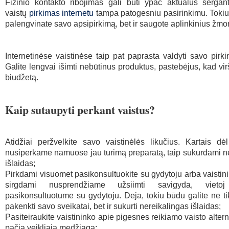
Fizinio kontakto ribojimas gali būti ypač aktualus sergan
vaistų
pirkimas internetu
tampa patogesniu pasirinkimu. Tokiu
palengvinate savo apsipirkimą, bet ir saugote aplinkinius žmo
Internetinėse vaistinėse taip pat paprasta valdyti savo pirkin
Galite lengvai išimti nebūtinus produktus, pastebėjus, kad vir
biudžetą.
Kaip sutaupyti perkant vaistus?
Atidžiai peržvelkite savo vaistinėlės likučius. Kartais d
nusiperkame namuose jau turimą preparatą, taip sukurdami n
išlaidas;
Pirkdami visuomet pasikonsultuokite su gydytoju arba vaistini
sirgdami nusprendžiame užsiimti savigyda, viet
pasikonsultuotume su gydytoju. Deja, tokiu būdu galite ne ti
pakenkti savo sveikatai, bet ir sukurti nereikalingas išlaidas;
Pasiteiraukite vaistininko apie pigesnes reikiamo vaisto alter
pačia veikliąja medžiaga;