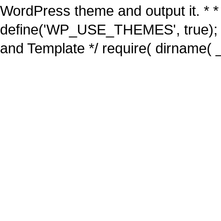
WordPress theme and output it. * *
define('WP_USE_THEMES', true); 
and Template */ require( dirname( _