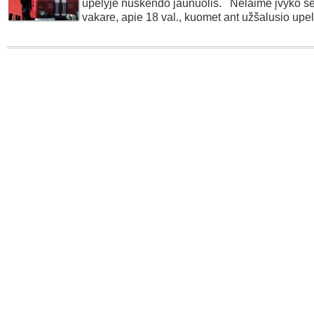
upelyje nuskendo jaunuolis. Nelaimė įvyko še
vakare, apie 18 val., kuomet ant užšalusio upel