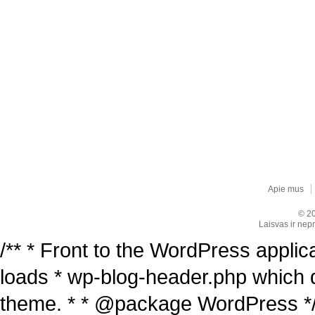
Apie mus
© 20
Laisvas ir nepr
/** * Front to the WordPress applica
loads * wp-blog-header.php which 
theme. * * @package WordPress */ /