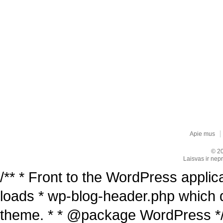
Apie mus
© 20
Laisvas ir nepr
/** * Front to the WordPress applica
loads * wp-blog-header.php which 
theme. * * @package WordPress */ /