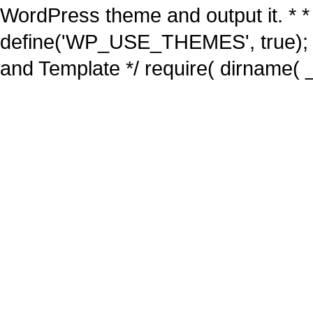
WordPress theme and output it. * *
define('WP_USE_THEMES', true); 
and Template */ require( dirname( _