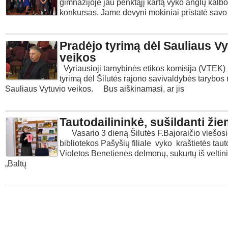
gimnazijoje jau penktąjį kartą vyko anglų kalbo
konkursas. Jame devyni mokiniai pristatė savo
Pradėjo tyrimą dėl Sauliaus Vy
veikos
Vyriausioji tarnybinės etikos komisija (VTEK)
tyrimą dėl Šilutės rajono savivaldybės tarybos 
Sauliaus Vytuvio veikos. Bus aiškinamasi, ar jis
Tautodailininkė, sušildanti ži
Vasario 3 dieną Šilutės F.Bajoraičio viešos
bibliotekos Pašyšių filiale vyko kraštietės taut
Violetos Benetienės delmonų, sukurtų iš veltin
„Baltų