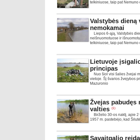
telkiniuose, taip pat Nemuno
Valstybės dieną v
nemokamai
Liepos 6-ąją, Valstybės dien
neišnuomotuose ir išnuomotu
telkiniuose, taip pat Nemuno
Lietuvoje įsigal
principas
Nuo šiol visi šalies žvejai m
vietoje. Šį švarios žvejybos p
Mazuronio
Žvejas pabudęs 
valties
(1)
Birželio 30-os naktį, apie 2 
1957 m. pastebėjo, kad Šilutės
Savaitgalio reid