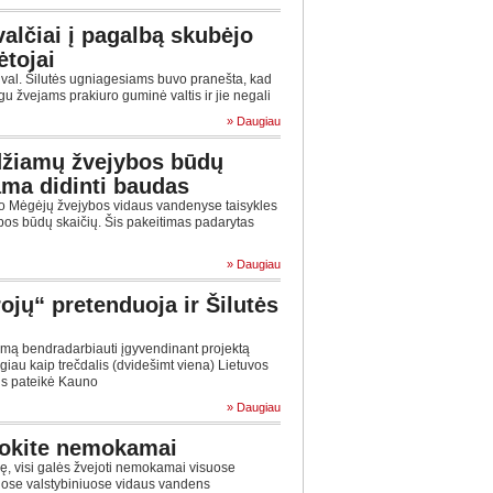
valčiai į pagalbą skubėjo
ėtojai
val. Šilutės ugniagesiams buvo pranešta, kad
gu žvejams prakiuro guminė valtis ir jie negali
» Daugiau
džiamų žvejybos būdų
iama didinti baudas
no Mėgėjų žvejybos vidaus vandenyse taisykles
bos būdų skaičių. Šis pakeitimas padarytas
» Daugiau
ojų“ pretenduoja ir Šilutės
timą bendradarbiauti įgyvendinant projektą
giau kaip trečdalis (dvidešimt viena) Lietuvos
us pateikė Kauno
» Daugiau
ejokite nemokamai
, visi galės žvejoti nemokamai visuose
ose valstybiniuose vidaus vandens