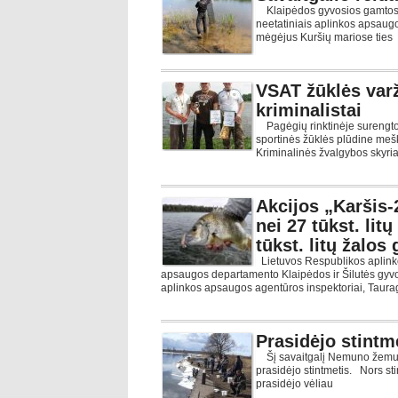
Klaipėdos gyvosios gamtos a
neetatiniais aplinkos apsaugos
mėgėjus Kuršių mariose ties
VSAT žūklės var
kriminalistai
Pagėgių rinktinėje surengto
sportinės žūklės plūdine meš
Kriminalinės žvalgybos skyri
Akcijos „Karšis-
nei 27 tūkst. lit
tūkst. litų žalos
Lietuvos Respublikos aplinko
apsaugos departamento Klaipėdos ir Šilutės gyv
aplinkos apsaugos agentūros inspektoriai, Taura
Prasidėjo stintm
Šį savaitgalį Nemuno žemupy
prasidėjo stintmetis. Nors sti
prasidėjo vėliau