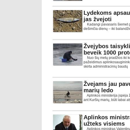
Lydekoms apsaug
jas žvejoti
Kadangi pavasaris šiemet ger
dešimčia dienų – iki balandži
Žvejybos taisykl
beveik 1000 prot
Nuo šių metų pradžios iki ko
pažeidimus aplinkosauginink
skirta administracinių baudų
Žvejams jau pavo
marių ledo
Aplinkos ministerija įspėja žv
ant Kuršių marių, būti labai at
Aplinkos ministr
užteks visiems
Aplinkos ministras Valentina