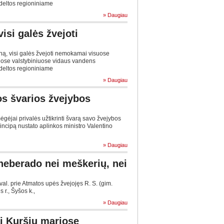
 deltos regioniniame
» Daugiau
isi galės žvejoti
ą, visi galės žvejoti nemokamai visuose
ose valstybiniuose vidaus vandens
 deltos regioniniame
» Daugiau
ios švarios žvejybos
ėgėjai privalės užtikrinti švarą savo žvejybos
rincipą nustato aplinkos ministro Valentino
» Daugiau
neberado nei meškerių, nei
val. prie Atmatos upės žvejojęs R. S. (gim.
 r., Šyšos k.,
» Daugiau
ai Kuršių mariose