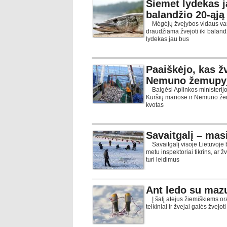
Šiemet lydekas j
balandžio 20-ąją
Mėgėjų žvejybos vidaus van
draudžiama žvejoti iki baland
lydekas jau bus
Paaiškėjo, kas ž
Nemuno žemupy
Baigėsi Aplinkos ministerijos 
Kuršių mariose ir Nemuno žem
kvotas
Savaitgalį – mas
Savaitgalį visoje Lietuvoje 
metu inspektoriai tikrins, ar ž
turi leidimus
Ant ledo su maz
Į šalį atėjus žiemiškiems ora
telkiniai ir žvejai galės žvejo