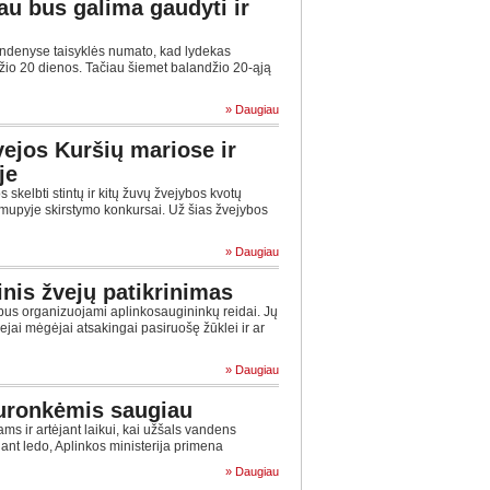
au bus galima gaudyti ir
denyse taisyklės numato, kad lydekas
žio 20 dienos. Tačiau šiemet balandžio 20-ąją
» Daugiau
vejos Kuršių mariose ir
je
skelbti stintų ir kitų žuvų žvejybos kvotų
upyje skirstymo konkursai. Už šias žvejybos
» Daugiau
inis žvejų patikrinimas
bus organizuojami aplinkosaugininkų reidai. Jų
vejai mėgėjai atsakingai pasiruošę žūklei ir ar
» Daugiau
uronkėmis saugiau
ms ir artėjant laikui, kai užšals vandens
ti ant ledo, Aplinkos ministerija primena
» Daugiau