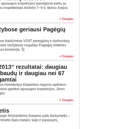
psaugos inspekcijos pareigūnai kartu su
 inspektoriais birželio 7–9 d. tikrino žvejus
» Daugiau
žybose geriausi Pagėgių
se tradicinėse VSAT pareigūnų ir darbuotojų
kere varžybose nugalėjo Pagėgių rinktinės
aus komanda. Šį
» Daugiau
2013“ rezultatai: daugiau
ų baudų ir daugiau nei 67
 gamtai
s ministerijos Klaipėdos regiono aplinkos
osios gamtos apsaugos inspekcijos, Jūros
gės
» Daugiau
etis
je triūsiantiems žvejams pats darbymetis –
ntmetis šiais metais, kaip ir pavasaris,