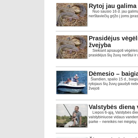
Rytoj jau galima
Nuo sausio 16 d. jau galima g
nerštaviečių grįžo į joms įpr
Prasidėjus vėgėl
žvejyba
Siekiant apsaugoti vėgėles, 
prasidėjus šių žuvų nerštui i
Dėmesio – baigia
Šiandien, spalio 15 d., baigi
rytojaus šių žuvų gaudyti neb
žvejoti
Valstybės dieną
Liepos 6-ąją, Valstybės die
valstybiniuose vidaus vanden
parke – nereikės nei mėgėjų