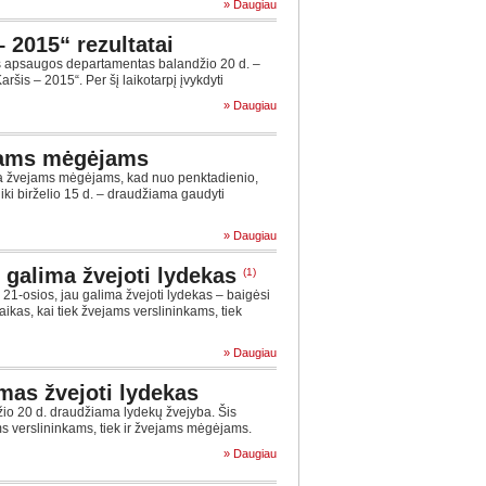
» Daugiau
 2015“ rezultatai
 apsaugos departamentas balandžio 20 d. –
ršis – 2015“. Per šį laikotarpį įvykdyti
» Daugiau
jams mėgėjams
 žvejams mėgėjams, kad nuo penktadienio,
iki birželio 15 d. – draudžiama gaudyti
» Daugiau
 galima žvejoti lydekas
(1)
1-osios, jau galima žvejoti lydekas – baigėsi
laikas, kai tiek žvejams verslininkams, tiek
» Daugiau
imas žvejoti lydekas
io 20 d. draudžiama lydekų žvejyba. Šis
ms verslininkams, tiek ir žvejams mėgėjams.
» Daugiau