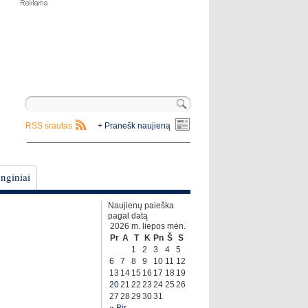
RSS srautas
+ Pranešk naujieną
__________________________________
nginiai
Naujienų paieška
pagal datą
2026 m. liepos mėn.
Pr
A
T
K
Pn
Š
S
1
2
3
4
5
6
7
8
9
10
11
12
13
14
15
16
17
18
19
20
21
22
23
24
25
26
27
28
29
30
31