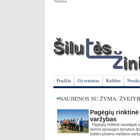
Pradžia
Gyvenimas
Kultūra
Nusika
NAUJIENOS SU ŽYMA: ŽVEJY
Pagėgių rinktinė
varžybas
Pagėgių rinktinė savaitgalį s
sienos apsaugos tarnybos (to
žūklės plūdine meškere varžy