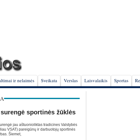
ltimai ir nelaimės
Sveikata
Verslas
Laisvalaikis
Sportas
Re
BA
 surengė sportinės žūklės
urengė jau aštuonioliktas tradicines Valstybės
liau VSAT) pareigūnų ir darbuotojų sportinės
bas. Šiemet,