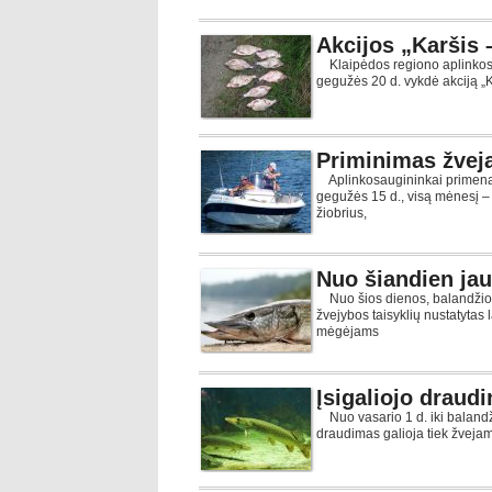
Akcijos „Karšis –
Klaipėdos regiono aplinkos
gegužės 20 d. vykdė akciją „Ka
Priminimas žve
Aplinkosaugininkai primena
gegužės 15 d., visą mėnesį – 
žiobrius,
Nuo šiandien jau
Nuo šios dienos, balandžio 2
žvejybos taisyklių nustatytas 
mėgėjams
Įsigaliojo draud
Nuo vasario 1 d. iki balandž
draudimas galioja tiek žveja