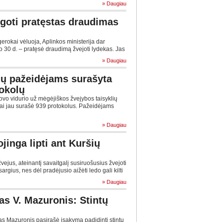
» Daugiau
oti pratęstas draudimas
okai vėluoja, Aplinkos ministerija dar
o 30 d. – pratęsė draudimą žvejoti lydekas. Jas
» Daugiau
ių pažeidėjams surašyta
okolų
vo vidurio už mėgėjiškos žvejybos taisyklių
ai jau surašė 939 protokolus. Pažeidėjams
» Daugiau
jinga lipti ant Kuršių
ejus, ateinantį savaitgalį susiruošusius žvejoti
sargius, nes dėl pradėjusio aižėti ledo gali kilti
» Daugiau
as V. Mazuronis: Stintų
s Mazuronis pasirašė įsakymą padidinti stintų