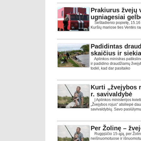
Prakiurus žvejų 
ugniagesiai gelb
Šeštadienio popietę, 15.16 
Kuršių mariose ties Ventės ra
Padidintas drau
skaičius ir siek
Aplinkos ministras patiksli
ir padidino draudžiamų žvejy
todėl, kad dar pasitaiko
Kurti „žvejybos r
r. savivaldybė
Į Aplinkos ministerijos kvie
„Žvejybos rojus“ atsiliepė dau
savivaldybių. Savo pasiūlym
Per Žolinę – žv
Rugpjūčio 15-ąją, per Žolinę
neišnuomotuose ir išnuomotu