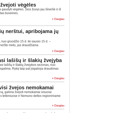
 žvejoti vėgėles
audyti vėgėles. Šios žuvys jau išneršė ir iš
astas buveines.
» Daugiau
ių nerštui, apribojama jų
nuo gruodžio 15 d. iki sausio 15 d. –
r neršto metu, jas draudžiama
» Daugiau
si lašišų ir šlakių žvejyba
asi lašišų ir šlakių žvejybos sezonas, nuo
egalima. Rytoj taip pat įsigalioja draudimas
» Daugiau
 visi žvejos nemokamai
ną, galima žvejoti nemokamai visuose
s telkiniuose ir Nemuno deltos regioniniame
» Daugiau