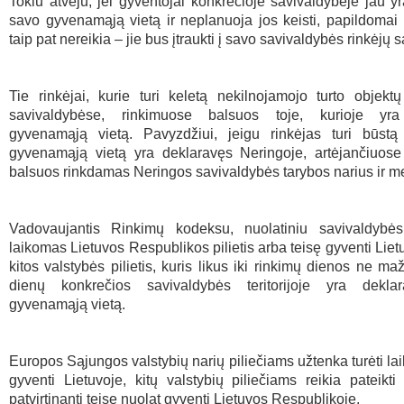
Tokiu atveju, jei gyventojai konkrečioje savivaldybėje jau y
savo gyvenamąją vietą ir neplanuoja jos keisti, papildomai 
taip pat nereikia – jie bus įtraukti į savo savivaldybės rinkėjų 
Tie rinkėjai, kurie turi keletą nekilnojamojo turto objektų
savivaldybėse, rinkimuose balsuos toje, kurioje yra
gyvenamąją vietą. Pavyzdžiui, jeigu rinkėjas turi būstą 
gyvenamąją vietą yra deklaravęs Neringoje, artėjančiuose
balsuos rinkdamas Neringos savivaldybės tarybos narius ir m
Vadovaujantis Rinkimų kodeksu, nuolatiniu savivaldybės
laikomas Lietuvos Respublikos pilietis arba teisę gyventi Lietu
kitos valstybės pilietis, kuris likus iki rinkimų dienos ne ma
dienų konkrečios savivaldybės teritorijoje yra dekla
gyvenamąją vietą.
Europos Sąjungos valstybių narių piliečiams užtenka turėti lai
gyventi Lietuvoje, kitų valstybių piliečiams reikia pateikt
patvirtinantį teisę nuolat gyventi Lietuvos Respublikoje.