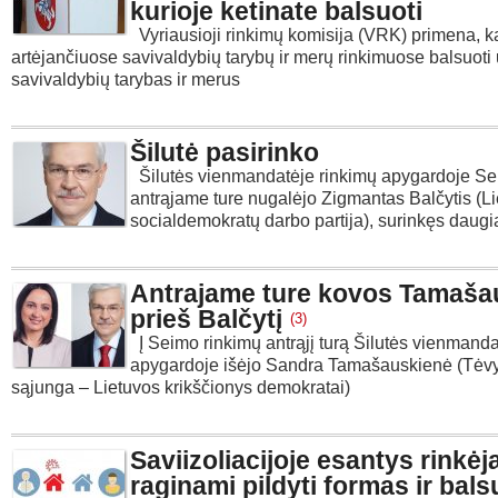
kurioje ketinate balsuoti
Vyriausioji rinkimų komisija (VRK) primena, k
artėjančiuose savivaldybių tarybų ir merų rinkimuose balsuoti
savivaldybių tarybas ir merus
Šilutė pasirinko
Šilutės vienmandatėje rinkimų apygardoje Se
antrąjame ture nugalėjo Zigmantas Balčytis (L
socialdemokratų darbo partija), surinkęs daugi
Antrajame ture kovos Tamaša
prieš Balčytį
(3)
Į Seimo rinkimų antrąjį turą Šilutės vienmanda
apygardoje išėjo Sandra Tamašauskienė (Tėv
sąjunga – Lietuvos krikščionys demokratai)
Saviizoliacijoje esantys rinkėja
raginami pildyti formas ir bals