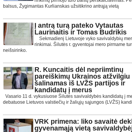
rinkimų pirmojo turo balsų perskaičiavimas. Pe
balsus, Žygimantas Kurlianskas užsitikrino antrąją vietą
Į antrą turą pateko Vytautas
Laurinaitis ir Tomas Budrikis
Sekmadienį Lietuvoje vyko savivaldybių merų
rinkimai. Šilutės r. gyventojai mero pirmame tu
neišsirinko.
R. Kuncaitis dėl nepriimtinų
pareiškimų Ukrainos atžvilgiu
šalinamas iš LVŽS partijos ir
kandidatų į merus
Vasario 11 d. vykusiuose Šilutės savivaldybės kandidatų į m
debatuose Lietuvos valstiečių ir žaliųjų sąjungos (LVŽS) kandi
VRK primena: liko savaitė dek
gyvenamąją vietą savivaldybėj