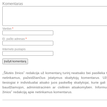
Komentaras
Vardas
*
El. pašto adresas
*
Interneto puslapis
„Šilutės žinios” redakcija už komentarų turinį neatsako bei pasilieka t
netinkamus, pažeidžiančius įstatymus skaitytojų komentarus. U
tiesiogiai ir individualiai atsako juos paskelbę skaitytojai, kurie gali 
baudžiamojon, administracinėn ar civilinėn atsakomybėn. Informuo
žinios” redakciją apie netinkamus komentarus.