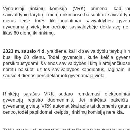
Vyriausioji rinkimų komisija (VRK) primena, kad art
savivaldybių tarybų ir merų rinkimuose balsuoti už savivaldybi
merus teisę turės tik nuolatiniai savivaldybės gyven
gyvenamąją vietą konkrečioje savivaldybėje deklaravę ne 
likus 60 dienų iki rinkimų.
2023 m.
sausio
4 d.
yra diena, kai iki savivaldybių tarybų ir
bus likę 60 dienų. Todėl gyventojai, kurie keičia gyven
persikraustydami iš vienos savivaldybės į kitą ir artėjančiuos
norėtų balsuoti už tos savivaldybės kandidatus, raginami i
sausio 4 dienos persideklaruoti gyvenamąją vietą.
Rinkėjų sąrašus VRK sudaro remdamasi elektroniniai
gyventojų registro duomenimis. Jei rinkėjas pakeičia
gyvenamąją vietą, VRK automatiškai apie tai duomenis gauna
centro, todėl papildomai kreiptis į rinkimų komisiją nereikia.