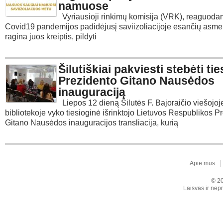
namuose
Vyriausioji rinkimų komisija (VRK), reaguodam
Covid19 pandemijos padidėjusį saviizoliacijoje esančių asme
ragina juos kreiptis, pildyti
Šilutiškiai pakviesti stebėti ti
Prezidento Gitano Nausėdos
inauguraciją
Liepos 12 dieną Šilutės F. Bajoraičio viešojoj
bibliotekoje vyko tiesioginė išrinktojo Lietuvos Respublikos P
Gitano Nausėdos inauguracijos transliacija, kurią
Apie mus
© 20
Laisvas ir nepr