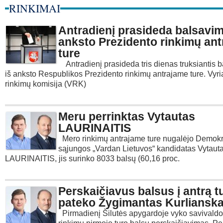
RINKIMAI
Antradienį prasideda balsavim
anksto Prezidento rinkimų an
ture
Antradienį prasideda tris dienas truksiantis 
iš anksto Respublikos Prezidento rinkimų antrajame ture. Vyri
rinkimų komisija (VRK)
Meru perrinktas Vytautas
LAURINAITIS
Mero rinkimų antrajame ture nugalėjo Demokr
sąjungos „Vardan Lietuvos“ kandidatas Vytaut
LAURINAITIS, jis surinko 8033 balsų (60,16 proc.
Perskaičiavus balsus į antrą t
pateko Žygimantas Kurliansk
Pirmadienį Šilutės apygardoje vyko savivald