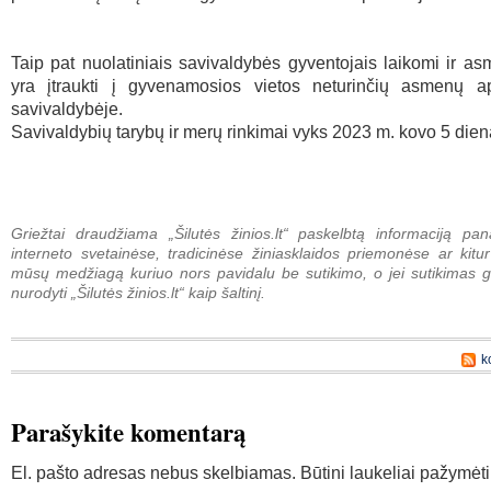
Taip pat nuolatiniais savivaldybės gyventojais laikomi ir as
yra įtraukti į gyvenamosios vietos neturinčių asmenų ap
savivaldybėje.
Savivaldybių tarybų ir merų rinkimai vyks 2023 m. kovo 5 dien
Griežtai draudžiama „Šilutės žinios.lt“ paskelbtą informaciją pan
interneto svetainėse, tradicinėse žiniasklaidos priemonėse ar kitur
mūsų medžiagą kuriuo nors pavidalu be sutikimo, o jei sutikimas g
nurodyti „Šilutės žinios.lt“ kaip šaltinį.
k
Parašykite komentarą
El. pašto adresas nebus skelbiamas.
Būtini laukeliai pažymėt