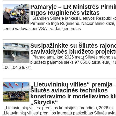
Pamaryje – LR Ministrės Pirm
Ingos Ruginienės vizitas
Šiandien Šilutėje lankėsi Lietuvos Respubliko
Pirmininkė Inga Ruginienė, Nacionalinio krizi
centro vadovas bei VSAT vadas generolas
Susipažinkite su Šilutės rajon
savivaldybės biudžeto projekt
Planuojama, kad 2026 metų Šilutės rajono sa
biudžeto pajamos sieks 97 650,6 tūkst. eurų ir
106 104,6 tūkst.
„Lietuvininkų vilties“ premija 
Šilutės aviacinės technikos
konstravimo ir modeliavimo kl
„Skrydis“
„Lietuvininkų vilties“ premijos komisijos sprendimu, 2026 m.
„Lietuvininkų vilties” premijos laureatu paskelbtas Šilutės avi