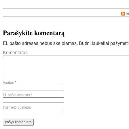
k
Parašykite komentarą
El. pašto adresas nebus skelbiamas.
Būtini laukeliai pažymėt
Komentaras
Vardas
*
El. pašto adresas
*
Interneto puslapis