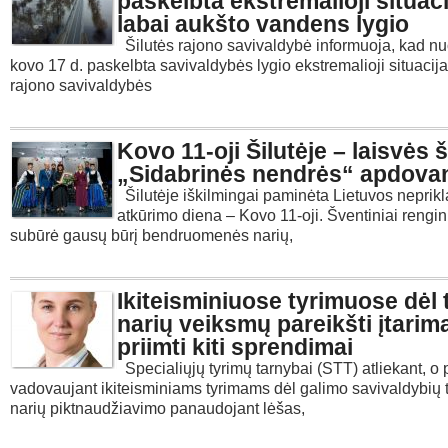
paskelbta ekstremalioji situaci
labai aukšto vandens lygio
Šilutės rajono savivaldybė informuoja, kad n
kovo 17 d. paskelbta savivaldybės lygio ekstremalioji situacija
rajono savivaldybės
Kovo 11-oji Šilutėje – laisvės š
„Sidabrinės nendrės“ apdova
Šilutėje iškilmingai paminėta Lietuvos nepri
atkūrimo diena – Kovo 11-oji. Šventiniai rengin
subūrė gausų būrį bendruomenės narių,
Ikiteisminiuose tyrimuose dėl 
narių veiksmų pareikšti įtarima
priimti kiti sprendimai
Specialiųjų tyrimų tarnybai (STT) atliekant, o 
vadovaujant ikiteisminiams tyrimams dėl galimo savivaldybių 
narių piktnaudžiavimo panaudojant lėšas,