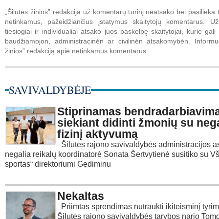
„Šilutės žinios” redakcija už komentarų turinį neatsako bei pasilieka t
netinkamus, pažeidžiančius įstatymus skaitytojų komentarus. U
tiesiogiai ir individualiai atsako juos paskelbę skaitytojai, kurie gali 
baudžiamojon, administracinėn ar civilinėn atsakomybėn. Informuo
žinios” redakciją apie netinkamus komentarus.
SAVIVALDYBĖJE
Stiprinamas bendradarbiavim
siekiant didinti žmonių su neg
fizinį aktyvumą
Šilutės rajono savivaldybės administracijos 
negalia reikalų koordinatorė Sonata Šertvytienė susitiko su Vš
sportas“ direktoriumi Gediminu
Nekaltas
Priimtas sprendimas nutraukti ikiteisminį tyri
Šilutės rajono savivaldybės tarybos nario Tom