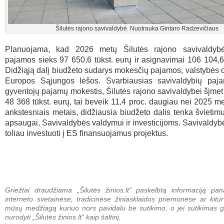
Šilutės rajono savivaldybė. Nuotrauka Gintaro Radzevičiaus
Planuojama, kad 2026 metų Šilutės rajono savivaldybė
pajamos sieks 97 650,6 tūkst. eurų ir asignavimai 106 104,6 
Didžiąją dalį biudžeto sudarys mokesčių pajamos, valstybės d
Europos Sąjungos lėšos. Svarbiausias savivaldybių pajam
gyventojų pajamų mokestis, Šilutės rajono savivaldybei šįmet t
48 368 tūkst. eurų, tai beveik 11,4 proc. daugiau nei 2025 met
ankstesniais metais, didžiausia biudžeto dalis tenka švietimui
apsaugai, Savivaldybės valdymui ir investicijoms. Savivaldybė
toliau investuoti į ES finansuojamus projektus.
Griežtai draudžiama „Šilutės žinios.lt“ paskelbtą informaciją pan
interneto svetainėse, tradicinėse žiniasklaidos priemonėse ar kitur
mūsų medžiagą kuriuo nors pavidalu be sutikimo, o jei sutikimas g
nurodyti „Šilutės žinios.lt“ kaip šaltinį.