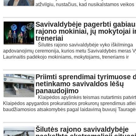
atžvilgiu, nustačius, kad nusikalstamos veikos
Savivaldybėje pagerbti gabiau
rajono mokiniai, jų mokytojai i
treneriai
Šilutės rajono savivaldybėje vyko iškilminga
apdovanojimų ceremonija, kurios metu Savivaldybės meras V
Laurinaitis padėkojo mokiniams, mokytojams, treneriams ir
Priimti sprendimai tyrimuose d
netinkamo savivaldos lėšų
panaudojimo
Klaipėdos apylinkės teismas nutartimis patvir
Klaipėdos apygardos prokuratūros prokurorų sprendimus atlei
baudžiamosios atsakomybės pagal laidavimą buvusį Tauragė
Šilutės rajono savivaldybėje