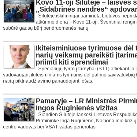
Kovo 11-oji Šilutėje – laisvės š
„Sidabrinės nendrės“ apdova
Šilutėje iškilmingai paminėta Lietuvos nepri
atkūrimo diena – Kovo 11-oji. Šventiniai rengin
subūrė gausų būrį bendruomenės narių,
Ikiteisminiuose tyrimuose dėl 
narių veiksmų pareikšti įtarima
priimti kiti sprendimai
Specialiųjų tyrimų tarnybai (STT) atliekant, o 
vadovaujant ikiteisminiams tyrimams dėl galimo savivaldybių 
narių piktnaudžiavimo panaudojant lėšas,
Pamaryje – LR Ministrės Pirm
Ingos Ruginienės vizitas
Šiandien Šilutėje lankėsi Lietuvos Respubliko
Pirmininkė Inga Ruginienė, Nacionalinio krizi
centro vadovas bei VSAT vadas generolas