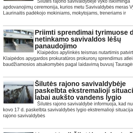
Šilutės rajono savivaldybėje vyko iškilminga
apdovanojimų ceremonija, kurios metu Savivaldybės meras V
Laurinaitis padėkojo mokiniams, mokytojams, treneriams ir
Priimti sprendimai tyrimuose d
netinkamo savivaldos lėšų
panaudojimo
Klaipėdos apylinkės teismas nutartimis patvir
Klaipėdos apygardos prokuratūros prokurorų sprendimus atlei
baudžiamosios atsakomybės pagal laidavimą buvusį Tauragė
Šilutės rajono savivaldybėje
paskelbta ekstremalioji situaci
labai aukšto vandens lygio
Šilutės rajono savivaldybė informuoja, kad n
kovo 17 d. paskelbta savivaldybės lygio ekstremalioji situacija
rajono savivaldybės