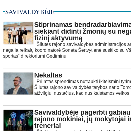
SAVIVALDYBĖJE
Stiprinamas bendradarbiavim
siekiant didinti žmonių su neg
fizinį aktyvumą
Šilutės rajono savivaldybės administracijos 
negalia reikalų koordinatorė Sonata Šertvytienė susitiko su Vš
sportas“ direktoriumi Gediminu
Nekaltas
Priimtas sprendimas nutraukti ikiteisminį tyri
Šilutės rajono savivaldybės tarybos nario Tom
atžvilgiu, nustačius, kad nusikalstamos veikos
Savivaldybėje pagerbti gabiau
rajono mokiniai, jų mokytojai i
treneriai