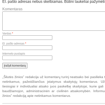
El. pašto adresas nebus skelbiamas.
Būtini laukeliai pažymėt
Komentaras
Vardas
*
El. pašto adresas
*
Interneto puslapis
„Šilutės žinios” redakcija už komentarų turinį neatsako bei pasilieka t
netinkamus, pažeidžiančius įstatymus skaitytojų komentarus. U
tiesiogiai ir individualiai atsako juos paskelbę skaitytojai, kurie gali 
baudžiamojon, administracinėn ar civilinėn atsakomybėn. Informuo
žinios” redakciją apie netinkamus komentarus.