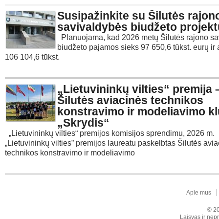
Susipažinkite su Šilutės rajon
savivaldybės biudžeto projekt
Planuojama, kad 2026 metų Šilutės rajono sa
biudžeto pajamos sieks 97 650,6 tūkst. eurų ir
106 104,6 tūkst.
„Lietuvininkų vilties“ premija 
Šilutės aviacinės technikos
konstravimo ir modeliavimo kl
„Skrydis“
„Lietuvininkų vilties“ premijos komisijos sprendimu, 2026 m.
„Lietuvininkų vilties” premijos laureatu paskelbtas Šilutės avi
technikos konstravimo ir modeliavimo
Apie mus
© 20
Laisvas ir nepr