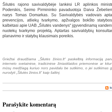
Šilutės rajono savivaldybėje lankėsi LR aplinkos minist
Poderskis, Seimo Pirmininko pavaduotoja
Daiva Žebelie
narys Tomas Domarkas. Su Savivaldybės vadovais aptar
prevencijos, atliekų tvarkymo, apžvalgos bokšto statybos
kalbėtasi apie UAB „Šilutės vandenys“ įgyvendinamą vandens
nuotekų tvarkymo projektą. Aptartas savivaldybių konsultant
planavimo ir statybų klausimais poreikis.
Griežtai draudžiama „Šilutės žinios.lt“ paskelbtą informaciją pan
interneto svetainėse, tradicinėse žiniasklaidos priemonėse ar kitur
mūsų medžiagą kuriuo nors pavidalu be sutikimo, o jei sutikimas g
nurodyti „Šilutės žinios.lt“ kaip šaltinį.
k
Parašykite komentarą