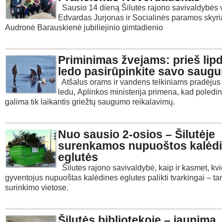
Sausio 14 dieną Šilutės rajono savivaldybės
Edvardas Jurjonas ir Socialinės paramos skyr
Audronė Barauskienė jubiliejinio gimtadienio
Priminimas žvejams: prieš lip
ledo pasirūpinkite savo saug
Atšalus orams ir vandens telkiniams pradėjus
ledu, Aplinkos ministerija primena, kad poledi
galima tik laikantis griežtų saugumo reikalavimų.
Nuo sausio 2-osios – Šilutėje
surenkamos nupuoštos kalėd
eglutės
Šilutės rajono savivaldybė, kaip ir kasmet, kvi
gyventojus nupuoštas kalėdines eglutes palikti tvarkingai – ta
surinkimo vietose.
Šilutės bibliotekoje – jaunimą