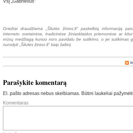
VšĮ „Gabrielius“
Griežtai draudžiama „Šilutės žinios.lt“ paskelbtą informaciją pan
interneto svetainėse, tradicinėse žiniasklaidos priemonėse ar kitur
mūsų medžiagą kuriuo nors pavidalu be sutikimo, o jei sutikimas g
nurodyti „Šilutės žinios.lt“ kaip šaltinį.
k
Parašykite komentarą
El. pašto adresas nebus skelbiamas.
Būtini laukeliai pažymėt
Komentaras