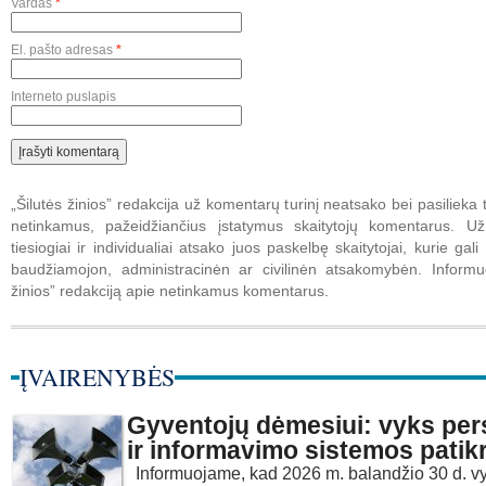
Vardas
*
El. pašto adresas
*
Interneto puslapis
„Šilutės žinios” redakcija už komentarų turinį neatsako bei pasilieka t
netinkamus, pažeidžiančius įstatymus skaitytojų komentarus. U
tiesiogiai ir individualiai atsako juos paskelbę skaitytojai, kurie gali 
baudžiamojon, administracinėn ar civilinėn atsakomybėn. Informuo
žinios” redakciją apie netinkamus komentarus.
ĮVAIRENYBĖS
Gyventojų dėmesiui: vyks per
ir informavimo sistemos patik
Informuojame, kad 2026 m. balandžio 30 d. v