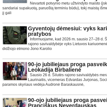
Nevartoti potvynio metu užtvindyto maisto (įsk
sandariai supakuotą, paruoštą terminiu būdu), tokį maistą išme
jį gali
Gyventojų dėmesiui: vyks kar
pratybos
Informuojame, kad 2026 m. sausio 27–28 d. Š
rajono savivaldybėje vyks Lietuvos kariuomen
didžiojo etmono Jono Karolio
90-jo jubiliejaus proga pasveik
Leokadija Birbalienė
Sausio 26 d. Šilutės rajono savivaldybės mer
Laurinaitis, vicemeras Edvardas Jurjonas, Soc
paramos skyriaus vedėja Audronė Baraskausnė,
90-ojo jubiliejaus proga pasve
Pranciškus Neverdauskas