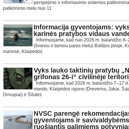
perspėjimo ir informavimo sistemos patikrinima
patikrinimo metu nuo 11
Informacija gyventojams: vyk
karinės pratybos vidaus vand
Informuojame, kad nuo 2026 m. balandžio 8–
(šviesiu ir tamsiu paros metu) Baltijos jūroje, K
mariose, Klaipėdos
Vyks lauko taktinių pratybų „
grifonas 26-i“ civilinėje teritori
Informuojame, kad 2026 m. balandžio 7–17 d.
miesto, Klaipėdos rajono (Dreverna, Jakai, Šaip
Dirvupiai) ir Šilutės
NVSC parengė rekomendacija
gyventojams ir savivaldybėm
ruošiantis galimiems potvyni