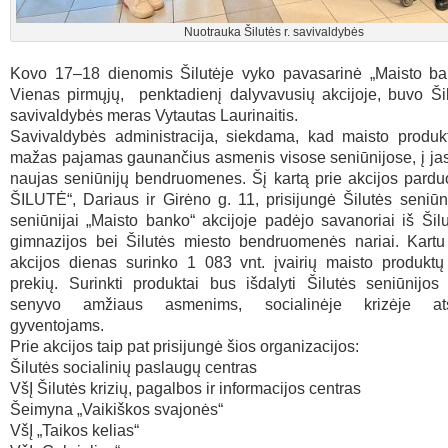
Nuotrauka Šilutės r. savivaldybės
Kovo 17–18 dienomis Šilutėje vyko pavasarinė „Maisto ban
Vienas pirmųjų, penktadienį dalyvavusių akcijoje, buvo Ši
savivaldybės meras Vytautas Laurinaitis.
Savivaldybės administracija, siekdama, kad maisto produkt
mažas pajamas gaunančius asmenis visose seniūnijose, į jas 
naujas seniūnijų bendruomenes. Šį kartą prie akcijos parduo
ŠILUTĖ“, Dariaus ir Girėno g. 11, prisijungė Šilutės seniūn
seniūnijai „Maisto banko“ akcijoje padėjo savanoriai iš Ši
gimnazijos bei Šilutės miesto bendruomenės nariai. Kartu 
akcijos dienas surinko 1 083 vnt. įvairių maisto produktų
prekių. Surinkti produktai bus išdalyti Šilutės seniūnijos
senyvo amžiaus asmenims, socialinėje krizėje ats
gyventojams.
Prie akcijos taip pat prisijungė šios organizacijos:
Šilutės socialinių paslaugų centras
VšĮ Šilutės krizių, pagalbos ir informacijos centras
Šeimyna „Vaikiškos svajonės“
VšĮ „Taikos kelias“