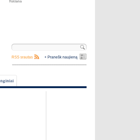
RSS srautas
+ Pranešk naujieną
__________________________________
nginiai