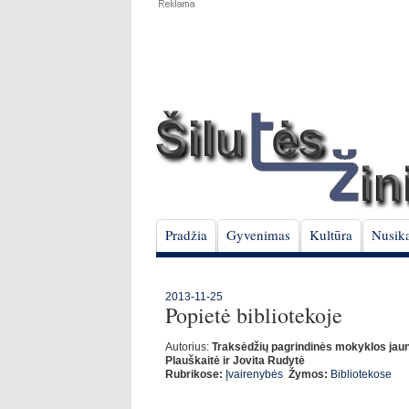
Pradžia
Gyvenimas
Kultūra
Nusika
2013-11-25
Popietė bibliotekoje
Autorius:
Traksėdžių pagrindinės mokyklos jaun
Plauškaitė ir Jovita Rudytė
Rubrikose:
Įvairenybės
Žymos:
Bibliotekose