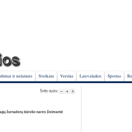
ltimai ir nelaimės
Sveikata
Verslas
Laisvalaikis
Sportas
Re
Šrifto dydis:
ųjų žurnalistų būrelio narės Deimantė