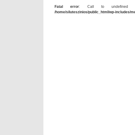
Fatal error
: Call to undefined func
/home/siluteszinios/public_html/wp-includes/m