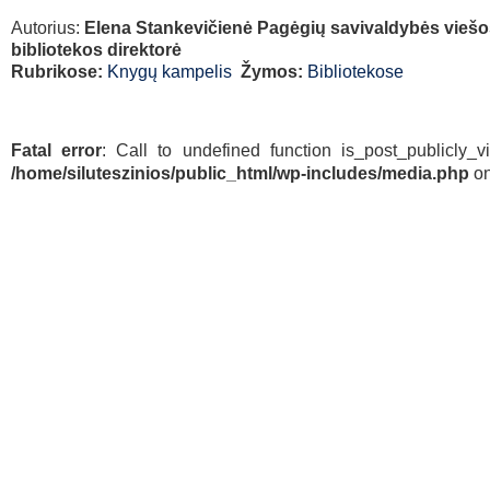
Autorius:
Elena Stankevičienė Pagėgių savivaldybės viešo
bibliotekos direktorė
Rubrikose:
Knygų kampelis
Žymos:
Bibliotekose
Fatal error
: Call to undefined function is_post_publicly_v
/home/siluteszinios/public_html/wp-includes/media.php
on