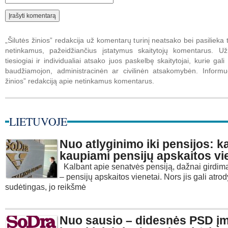
„Šilutės žinios” redakcija už komentarų turinį neatsako bei pasilieka t
netinkamus, pažeidžiančius įstatymus skaitytojų komentarus. U
tiesiogiai ir individualiai atsako juos paskelbę skaitytojai, kurie gali 
baudžiamojon, administracinėn ar civilinėn atsakomybėn. Informuo
žinios” redakciją apie netinkamus komentarus.
LIETUVOJE
Nuo atlyginimo iki pensijos: k
kaupiami pensijų apskaitos vi
Kalbant apie senatvės pensiją, dažnai girdim
– pensijų apskaitos vienetai. Nors jis gali atrod
sudėtingas, jo reikšmė
Nuo sausio – didesnės PSD į