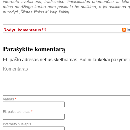
interneto svetainėse, tradicinėse žiniasklaidos priemonėse ar kitur
mūsų medžiagą kuriuo nors pavidalu be sutikimo, o jei sutikimas g
nurodyti „Šilutės žinios.lt“ kaip šaltinį.
(1)
Rodyti komentarus
k
Parašykite komentarą
El. pašto adresas nebus skelbiamas.
Būtini laukeliai pažymėt
Komentaras
Vardas
*
El. pašto adresas
*
Interneto puslapis