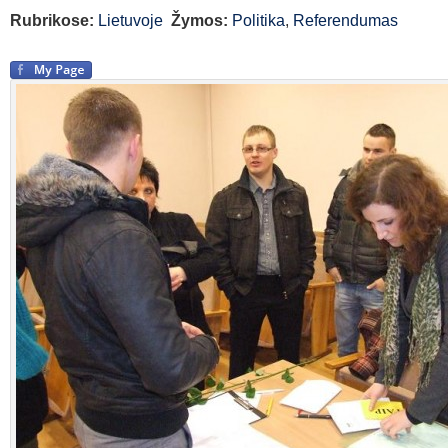
Rubrikose:
Lietuvoje
Žymos:
Politika
,
Referendumas