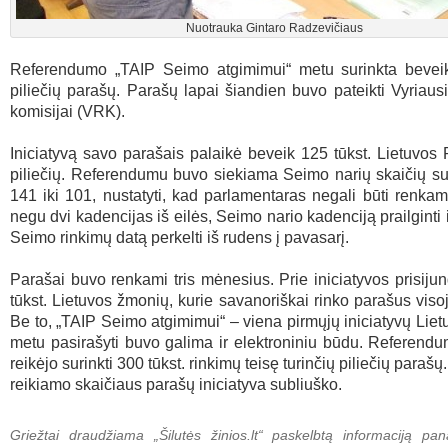
Nuotrauka Gintaro Radzevičiaus
Referendumo „TAIP Seimo atgimimui“ metu surinkta beveik
piliečių parašų. Parašų lapai šiandien buvo pateikti Vyriausi
komisijai (VRK).
Iniciatyvą savo parašais palaikė beveik 125 tūkst. Lietuvos
piliečių. Referendumu buvo siekiama Seimo narių skaičių s
141 iki 101, nustatyti, kad parlamentaras negali būti renka
negu dvi kadencijas iš eilės, Seimo nario kadenciją prailginti 
Seimo rinkimų datą perkelti iš rudens į pavasarį.
Parašai buvo renkami tris mėnesius. Prie iniciatyvos prisiju
tūkst. Lietuvos žmonių, kurie savanoriškai rinko parašus visoj
Be to, „TAIP Seimo atgimimui“ – viena pirmųjų iniciatyvų Lietu
metu pasirašyti buvo galima ir elektroniniu būdu. Referendu
reikėjo surinkti 300 tūkst. rinkimų teisę turinčių piliečių paraš
reikiamo skaičiaus parašų iniciatyva subliuško.
Griežtai draudžiama „Šilutės žinios.lt“ paskelbtą informaciją pan