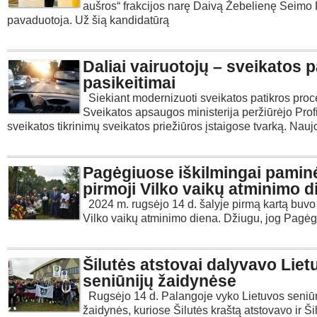
aušros“ frakcijos narę Daivą Žebelienę Seimo 
pavaduotoja. Už šią kandidatūrą
Daliai vairuotojų – sveikatos p
pasikeitimai
Siekiant modernizuoti sveikatos patikros proc
Sveikatos apsaugos ministerija peržiūrėjo Profi
sveikatos tikrinimų sveikatos priežiūros įstaigose tvarką. Nauj
Pagėgiuose iškilmingai pamin
pirmoji Vilko vaikų atminimo d
2024 m. rugsėjo 14 d. šalyje pirmą kartą buv
Vilko vaikų atminimo diena. Džiugu, jog Pagėg
Šilutės atstovai dalyvavo Liet
seniūnijų žaidynėse
Rugsėjo 14 d. Palangoje vyko Lietuvos seniū
žaidynės, kuriose Šilutės kraštą atstovavo ir Ši