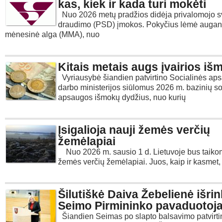
kas, kiek ir kada turi mokėti
Nuo 2026 metų pradžios didėja privalomojo s
draudimo (PSD) įmokos. Pokyčius lėmė augant
mėnesinė alga (MMA), nuo
Kitais metais augs įvairios i
Vyriausybė šiandien patvirtino Socialinės aps
darbo ministerijos siūlomus 2026 m. bazinių so
apsaugos išmokų dydžius, nuo kurių
Įsigalioja nauji žemės verčių
žemėlapiai
Nuo 2026 m. sausio 1 d. Lietuvoje bus taikom
žemės verčių žemėlapiai. Juos, kaip ir kasmet,
Šilutiškė Daiva Žebelienė išrin
Seimo Pirmininko pavaduotoj
Šiandien Seimas po slapto balsavimo patvirt