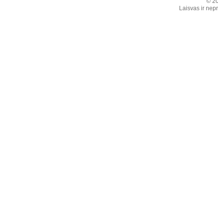
© 20
Laisvas ir nepr