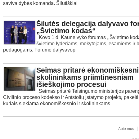
savivaldybės komanda. Šilutiškiai
Šilutės delegacija dalyvavo f
„Švietimo kodas“
Kovo 1 d. Kaune vyko forumas ,,Švietimo kodas
švietimo lyderiams, mokytojams, esamiems ir
pedagogams. Forume dalyvavop
Seimas pritarė ekonomiškesni
skolininkams priimtinesniam
išieškojimo procesui
Seimas pritarė Teisingumo ministerijos paren
Civilinio proceso kodekso ir Antstolių įstatymo projektų pakei
kuriais siekiama ekonomiškesnio ir skolininkams
Apie mus