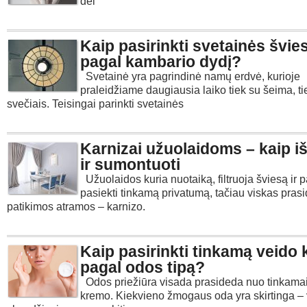
dėl
Kaip pasirinkti svetainės švie
pagal kambario dydį?
Svetainė yra pagrindinė namų erdvė, kurioje
praleidžiame daugiausia laiko tiek su šeima, ti
svečiais. Teisingai parinkti svetainės
Karnizai užuolaidoms – kaip iš
ir sumontuoti
Užuolaidos kuria nuotaiką, filtruoja šviesą ir
pasiekti tinkamą privatumą, tačiau viskas pras
patikimos atramos – karnizo.
Kaip pasirinkti tinkamą veido
pagal odos tipą?
Odos priežiūra visada prasideda nuo tinkamai
kremo. Kiekvieno žmogaus oda yra skirtinga – 