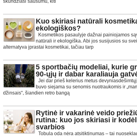
skundžiasi sausumu, kiti
Kuo skiriasi natūrali kosmetik
ekologiškos?
Kosmetikos pasaulyje dažnai painiojamos są
natūrali ir ekologiška. Abi jos susijusios su sv
alternatyva įprastai kosmetikai, tačiau tarp
5 sportbačių modeliai, kurie gr
90-ųjų ir dabar karaliauja gatv
Jei dar prieš kelerius metus devyniasdešimtų
buvo siejama su senomis nuotraukomis ir „ma
džinsais“, šiandien retro bangą
Rytinė ir vakarinė veido priež
rutina: kuo jos skiriasi ir kodėl
svarbios
Tobula oda nėra atsitiktinumas – tai nuosekl