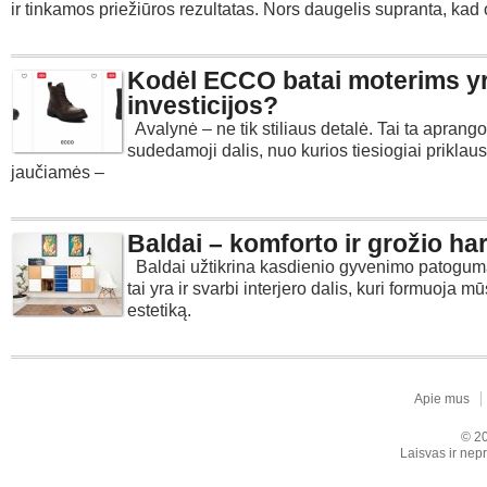
ir tinkamos priežiūros rezultatas. Nors daugelis supranta, kad 
Kodėl ECCO batai moterims yr
investicijos?
Avalynė – ne tik stiliaus detalė. Tai ta aprang
sudedamoji dalis, nuo kurios tiesiogiai priklaus
jaučiamės –
Baldai – komforto ir grožio ha
Baldai užtikrina kasdienio gyvenimo patogumą
tai yra ir svarbi interjero dalis, kuri formuoja m
estetiką.
Apie mus
© 20
Laisvas ir nepr