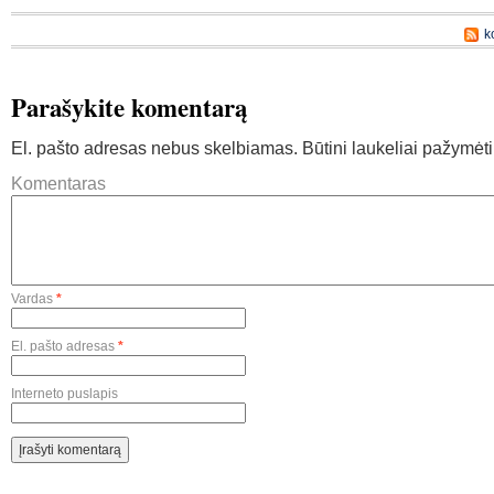
k
Parašykite komentarą
El. pašto adresas nebus skelbiamas.
Būtini laukeliai pažymėt
Komentaras
Vardas
*
El. pašto adresas
*
Interneto puslapis