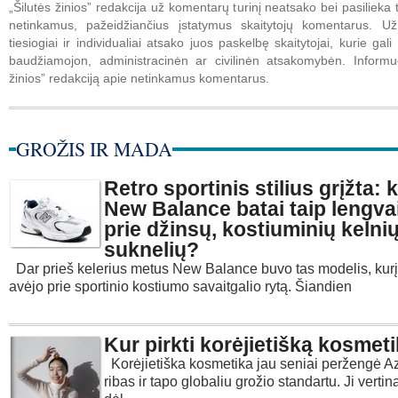
„Šilutės žinios” redakcija už komentarų turinį neatsako bei pasilieka t
netinkamus, pažeidžiančius įstatymus skaitytojų komentarus. U
tiesiogiai ir individualiai atsako juos paskelbę skaitytojai, kurie gali 
baudžiamojon, administracinėn ar civilinėn atsakomybėn. Informuo
žinios” redakciją apie netinkamus komentarus.
GROŽIS IR MADA
Retro sportinis stilius grįžta: 
New Balance batai taip lengva
prie džinsų, kostiuminių kelnių
suknelių?
Dar prieš kelerius metus New Balance buvo tas modelis, kurį
avėjo prie sportinio kostiumo savaitgalio rytą. Šiandien
Kur pirkti korėjietišką kosmet
Korėjietiška kosmetika jau seniai peržengė Az
ribas ir tapo globaliu grožio standartu. Ji verti