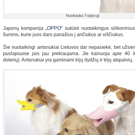
Nuotrauka T-oppo.jp
Japonų kompanija
„OPPO“
sukūrė nuotaikingus silikoniniu
šunims, kurie juos daro panašius į ančiukus ar viščiukus.
Šie nuotaikingi antsnukiai Lietuvos dar nepasiekė, bet užsien
puslapiuose jais jau prekiaujama. Jie kainuoja apie 40 l
dolerių). Antsnukiai yra gaminami trijų dydžių ir trijų atspalvių.