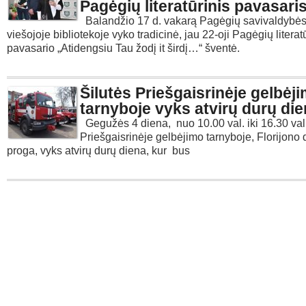
Pagėgių literatūrinis pavasari
Balandžio 17 d. vakarą Pagėgių savivaldybė
viešojoje bibliotekoje vyko tradicinė, jau 22-oji Pagėgių literat
pavasario „Atidengsiu Tau žodį it širdį…“ šventė.
Šilutės Priešgaisrinėje gelbėj
tarnyboje vyks atvirų durų di
Gegužės 4 diena, nuo 10.00 val. iki 16.30 val.
Priešgaisrinėje gelbėjimo tarnyboje, Florijono
proga, vyks atvirų durų diena, kur bus