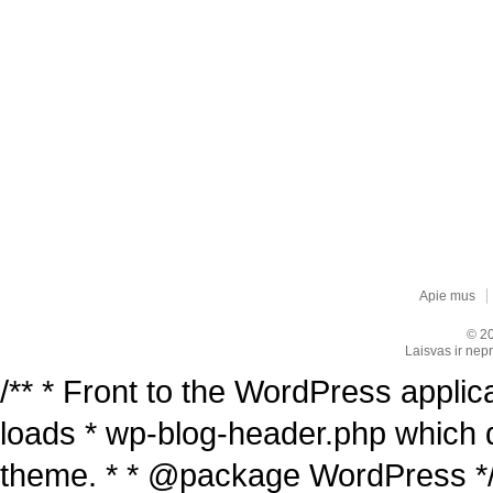
Apie mus
© 20
Laisvas ir nepr
/** * Front to the WordPress applica
loads * wp-blog-header.php which 
theme. * * @package WordPress */ /