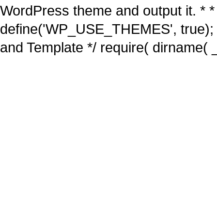
WordPress theme and output it. * *
define('WP_USE_THEMES', true); 
and Template */ require( dirname( _