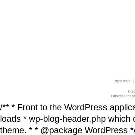
Apie mus
© 20
Laisvas ir nepr
/** * Front to the WordPress applica
loads * wp-blog-header.php which 
theme. * * @package WordPress */ /