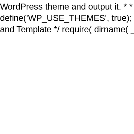
WordPress theme and output it. * *
define('WP_USE_THEMES', true); 
and Template */ require( dirname( _