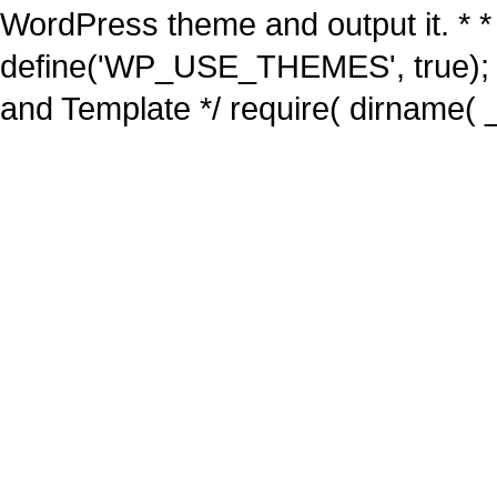
WordPress theme and output it. * *
define('WP_USE_THEMES', true); 
and Template */ require( dirname( _